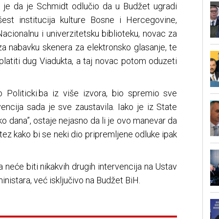
 je da je Schmidt odlučio da u Budžet ugradi
šest institucija kulture Bosne i Hercegovine,
 Nacionalnu i univerzitetsku biblioteku, novac za
a nabavku skenera za elektronsko glasanje, te
latiti dug Viadukta, a taj novac potom oduzeti
 Politicki.ba iz više izvora, bio spremio sve
encija sada je sve zaustavila. Iako je iz State
o dana”, ostaje nejasno da li je ovo manevar da
ez kako bi se neki dio pripremljene odluke ipak
neće biti nikakvih drugih intervencija na Ustav
inistara, već isključivo na Budžet BiH.