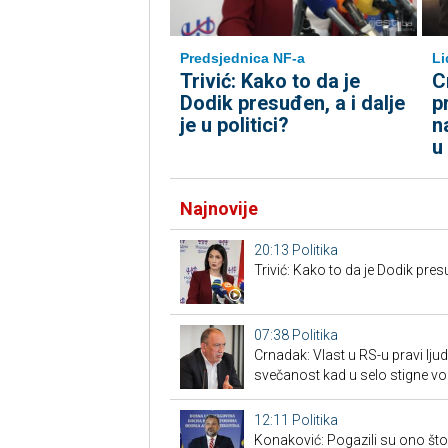
Predsjednica NF-a
Li
Trivić: Kako to da je
C
Dodik presuđen, a i dalje
p
je u politici?
n
u
Najnovije
20:13
Politika
Trivić: Kako to da je Dodik presuđ
07:38
Politika
Crnadak: Vlast u RS-u pravi lj
svečanost kad u selo stigne v
12:11
Politika
Konaković: Pogazili su ono što 