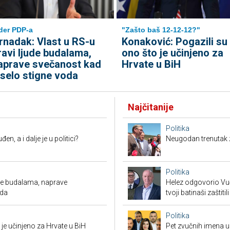
der PDP-a
"Zašto baš 12-12-12?"
rnadak: Vlast u RS-u
Konaković: Pogazili su
ravi ljude budalama,
ono što je učinjeno za
aprave svečanost kad
Hrvate u BiH
 selo stigne voda
Najčitanije
Politika
en, a i dalje je u politici?
Neugodan trenutak za
Politika
ude budalama, naprave
Helez odgovorio Vučić
oda
tvoji batinaši zaštitili
Politika
je učinjeno za Hrvate u BiH
Pet zvučnih imena u 