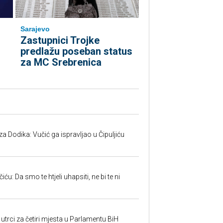
Sarajevo
Zastupnici Trojke
predlažu poseban status
za MC Srebrenica
 Dodika: Vučić ga ispravljao u Čipuljiću
u: Da smo te htjeli uhapsiti, ne bi te ni
utrci za četiri mjesta u Parlamentu BiH