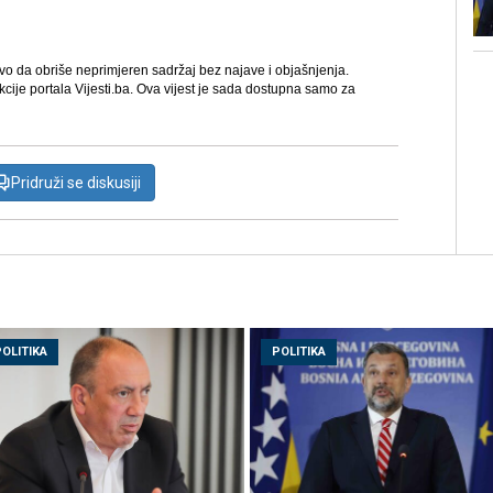
avo da obriše neprimjeren sadržaj bez najave i objašnjenja.
kcije portala Vijesti.ba. Ova vijest je sada dostupna samo za
Pridruži se diskusiji
POLITIKA
POLITIKA