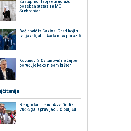
Zastupnici Trojke predlažu
poseban status za MC
Srebrenica
Bećirović iz Cazina: Grad koji su
ranjavali, ali nikada nisu porazili
Kovačević: Cvitanović mržnjom
poručuje kako nisam kršten
jčitanije
Neugodan trenutak za Dodika:
Vučić ga ispravljao u Čipuljiću