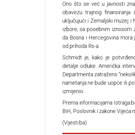
Ono što se već u javnosti zna
obavezu trajnog finansiranja 
uključujući i Zemaljski muzej i
izbore, sa posebnim iznosom z
da Bosna i Hercegovina mora p
od prihoda Rs-a.
Schmidt je, kako je potvrđeno
detalje odluke. Američka interv
Departmenta zatraženo “nekolik
nametanja ne bude uopće ili pot
izmijenio...
Prema informacijama Istraga.ba 
BiH, Poslovnik i zakone Vijeća m
(Vijesti.ba)