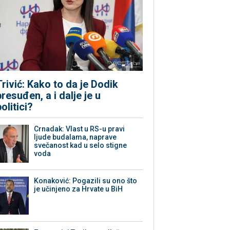
Trivić: Kako to da je Dodik
presuđen, a i dalje je u
politici?
Crnadak: Vlast u RS-u pravi
ljude budalama, naprave
svečanost kad u selo stigne
voda
Konaković: Pogazili su ono što
je učinjeno za Hrvate u BiH