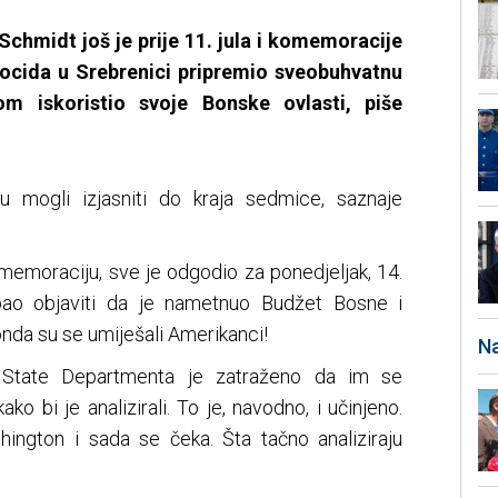
Schmidt još je prije 11. jula i komemoracije
ocida u Srebrenici pripremio sveobuhvatnu
m iskoristio svoje Bonske ovlasti, piše
u mogli izjasniti do kraja sedmice, saznaje
memoraciju, sve je odgodio za ponedjeljak, 14.
ebao objaviti da je nametnuo Budžet Bosne i
nda su se umiješali Amerikanci!
Na
 State Departmenta je zatraženo da im se
ako bi je analizirali. To je, navodno, i učinjeno.
ington i sada se čeka. Šta tačno analiziraju