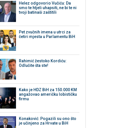
Helez odgovorio Vučiću: Da
smo te htjeli uhapsiti, ne bi te ni
tvoji batinaši zaštitili
Pet zvučnih imena u utrci za
četiri mjesta u Parlamentu BiH
Rahimić žestoko Kordiću:
Odlučite šta ste!
Kako je HDZ BiH za 150.000 KM
angažovao američku lobističku
firmu
Konaković: Pogazili su ono što
je učinjeno za Hrvate u BiH