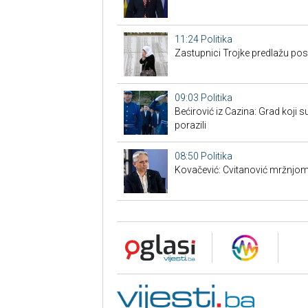
11:24
Politika
Zastupnici Trojke predlažu po
09:03
Politika
Bećirović iz Cazina: Grad koji su
porazili
08:50
Politika
Kovačević: Cvitanović mržnjom