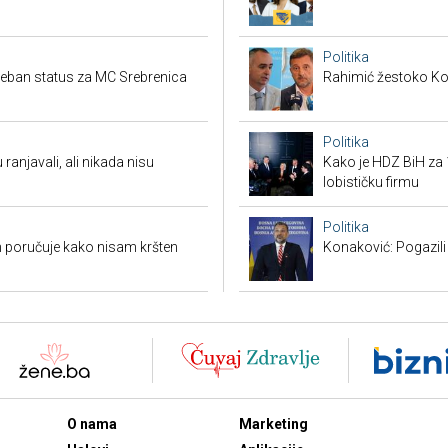
Politika
seban status za MC Srebrenica
Rahimić žestoko Kord
Politika
 ranjavali, ali nikada nisu
Kako je HDZ BiH z
lobističku firmu
Politika
 poručuje kako nisam kršten
Konaković: Pogazili 
O nama
Marketing