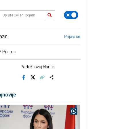
azin
Prijavi se
 / Promo
Podijeli ovaj članak
Facebook
X
Kopiraj link
Više
jnovije