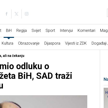
t
BiH
Regija
Svijet
Sport
Intervjui
Komentari
Mag
Kultura
Obrazovanje
Dijaspora
Vijesti iz ZDK
Događaji
, ali na čekanju
mio odluku o
eta BiH, SAD traži
Na
u