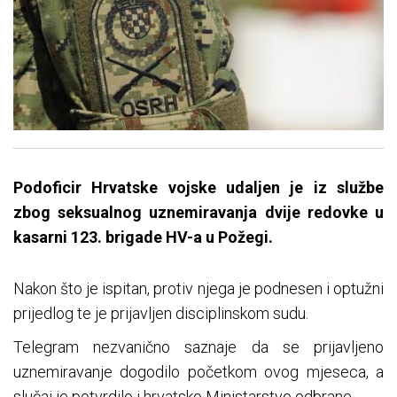
Podoficir Hrvatske vojske udaljen je iz službe
zbog seksualnog uznemiravanja dvije redovke u
kasarni 123. brigade HV-a u Požegi.
Nakon što je ispitan, protiv njega je podnesen i optužni
prijedlog te je prijavljen disciplinskom sudu.
Telegram nezvanično saznaje da se prijavljeno
uznemiravanje dogodilo početkom ovog mjeseca, a
slučaj je potvrdilo i hrvatsko Ministarstvo odbrane.