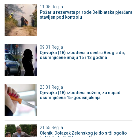
11:05
Regija
Požar u rezervatu prirode Deliblatska pješčara
stavljen pod kontrolu
09:31
Regija
Djevojka (18) izbodena u centru Beograda,
osumnjičene imaju 15 i 13 godina
23:01
Regija
Djevojka (18) izbodena nožem, za napad
osumnjičena 15-godišnjakinja
21:55
Regija
Olenik: Dolazak Zelenskog je do srži ogolio