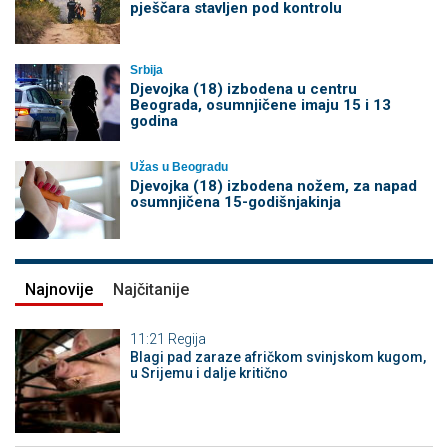
pješčara stavljen pod kontrolu
Srbija
Djevojka (18) izbodena u centru
Beograda, osumnjičene imaju 15 i 13
godina
Užas u Beogradu
Djevojka (18) izbodena nožem, za napad
osumnjičena 15-godišnjakinja
Najnovije
Najčitanije
11:21
Regija
Blagi pad zaraze afričkom svinjskom kugom,
u Srijemu i dalje kritično