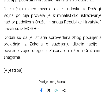
"U slučaju uznemiravanja dvije redovke u Požegi,
Vojna policija provela je kriminalističko istraživanje
nad pripadnikom Oružanih snaga Republike Hrvatske",
naveli su iz MORH-a.
Dodali su da je istraga sprovedena zbog počinjenja
prekršaja iz Zakona o suzbijanju diskriminacije i
povrede vojne stege iz Zakona o službi u Oružanim
snagama.
(Vijesti.ba)
Podijeli ovaj članak
Facebook
X
Kopiraj link
Više