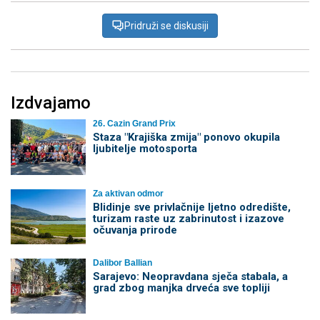
Pridruži se diskusiji
Izdvajamo
26. Cazin Grand Prix
Staza "Krajiška zmija" ponovo okupila
ljubitelje motosporta
Za aktivan odmor
Blidinje sve privlačnije ljetno odredište,
turizam raste uz zabrinutost i izazove
očuvanja prirode
Dalibor Ballian
Sarajevo: Neopravdana sječa stabala, a
grad zbog manjka drveća sve topliji