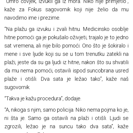
“Umro čovjek, izvukli ga iz mora. Niko nije primjetio”,
kaže za Fokus sagovornik koji nije želio da mu
navodimo ime i prezime.
“Na plažu ga izvuku i zvali hitnu. Medicinsko osoblje
hitne pomoći ga je pokušalo oživjeti, trajalo je to jedno
sat vremena, ali nije bilo pomoći. Ono što je šokiralo i
mene i sve ljude koji su se u tom trenutku zatekli na
plaži, jeste da su ga ljudi iz hitne, nakon što su shvatili
da mu nema pomoći, ostavili ispod suncobrana usred
plaže i otišli. Dva sata je ležao tako”, kaže naš
sugovornik.
“Takva je kažu procedura”, dodaje.
“A, nikoga s njim, samo policija. Niko nema pojma ko je,
ni šta je. Samo ga ostavili na plaži i otišli. Ljudi se
zgrozili, ležao je na suncu tako dva sata”, kaže