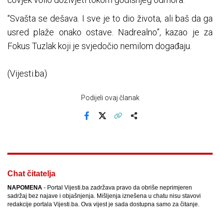
“Svašta se dešava. I sve je to dio života, ali baš da ga
usred plaže onako ostave. Nadrealno”, kazao je za
Fokus Tuzlak koji je svjedočio nemilom događaju.
(Vijesti.ba)
Podijeli ovaj članak
Facebook
X
Kopiraj link
Više
Chat čitatelja
NAPOMENA
- Portal Vijesti.ba zadržava pravo da obriše neprimjeren
sadržaj bez najave i objašnjenja. Mišljenja iznešena u chatu nisu stavovi
redakcije portala Vijesti.ba. Ova vijest je sada dostupna samo za čitanje.