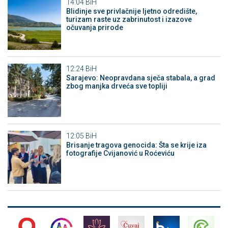
14:04
BiH
Blidinje sve privlačnije ljetno odredište,
turizam raste uz zabrinutost i izazove
očuvanja prirode
12:24
BiH
Sarajevo: Neopravdana sječa stabala, a grad
zbog manjka drveća sve topliji
12:05
BiH
Brisanje tragova genocida: Šta se krije iza
fotografije Cvijanović u Roćeviću