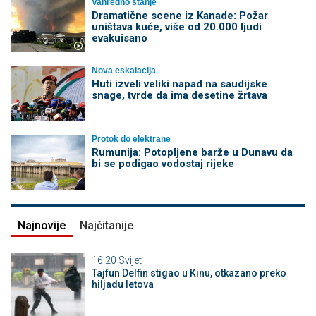
Vanredno stanje
Dramatične scene iz Kanade: Požar
uništava kuće, više od 20.000 ljudi
evakuisano
Nova eskalacija
Huti izveli veliki napad na saudijske
snage, tvrde da ima desetine žrtava
Protok do elektrane
Rumunija: Potopljene barže u Dunavu da
bi se podigao vodostaj rijeke
Najnovije
Najčitanije
16:20
Svijet
Tajfun Delfin stigao u Kinu, otkazano preko
hiljadu letova