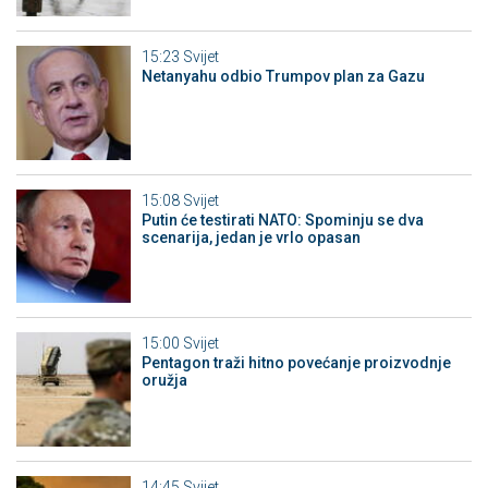
15:23
Svijet
Netanyahu odbio Trumpov plan za Gazu
15:08
Svijet
Putin će testirati NATO: Spominju se dva
scenarija, jedan je vrlo opasan
15:00
Svijet
Pentagon traži hitno povećanje proizvodnje
oružja
14:45
Svijet