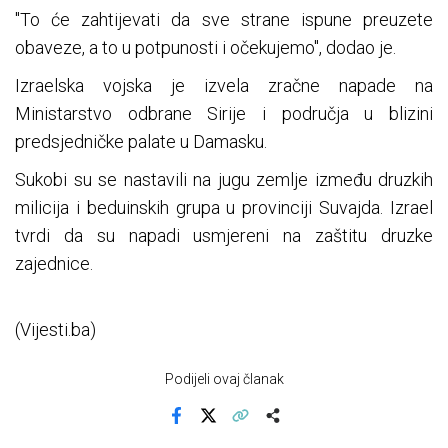
"To će zahtijevati da sve strane ispune preuzete
obaveze, a to u potpunosti i očekujemo", dodao je.
Izraelska vojska je izvela zračne napade na
Ministarstvo odbrane Sirije i područja u blizini
predsjedničke palate u Damasku.
Sukobi su se nastavili na jugu zemlje između druzkih
milicija i beduinskih grupa u provinciji Suvajda. Izrael
tvrdi da su napadi usmjereni na zaštitu druzke
zajednice.
(Vijesti.ba)
Podijeli ovaj članak
Facebook
X
Kopiraj link
Više