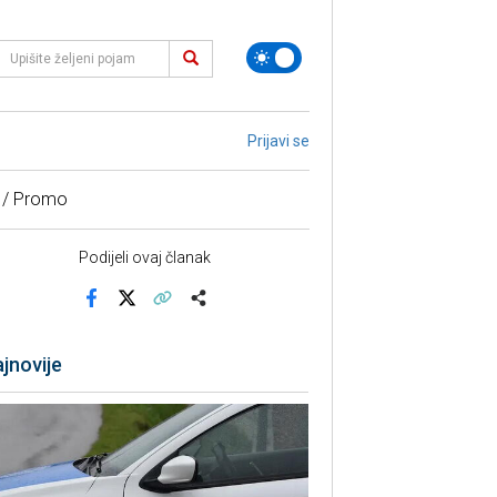
Prijavi se
 / Promo
Podijeli ovaj članak
Facebook
X
Kopiraj link
Više
jnovije