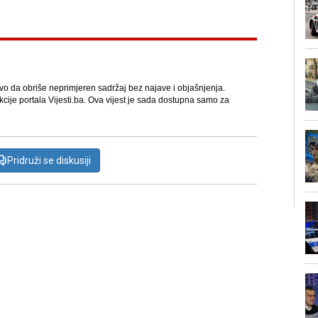
avo da obriše neprimjeren sadržaj bez najave i objašnjenja.
kcije portala Vijesti.ba. Ova vijest je sada dostupna samo za
Pridruži se diskusiji