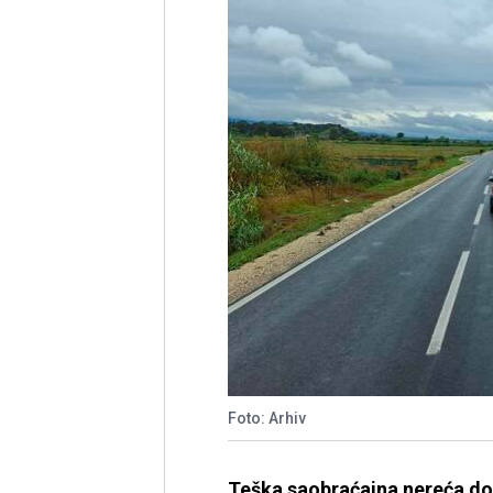
Foto: Arhiv
Teška saobraćajna nereća do