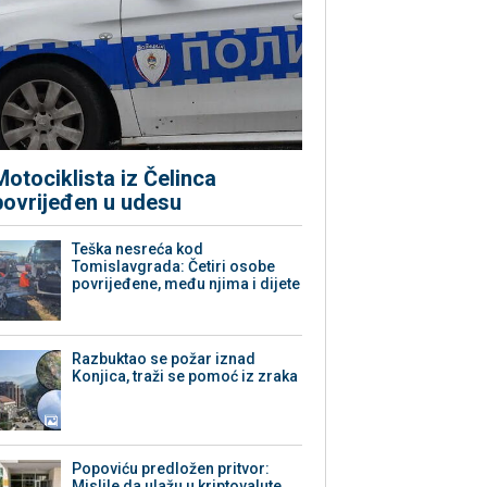
Motociklista iz Čelinca
povrijeđen u udesu
Teška nesreća kod
Tomislavgrada: Četiri osobe
povrijeđene, među njima i dijete
Razbuktao se požar iznad
Konjica, traži se pomoć iz zraka
Popoviću predložen pritvor:
Mislile da ulažu u kriptovalute,