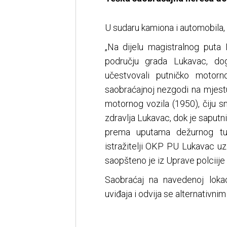
U sudaru kamiona i automobila,
„Na dijelu magistralnog puta 
području grada Lukavac, do
učestvovali putničko motorn
saobraćajnoj nezgodi na mjest
motornog vozila (1950), čiju 
zdravlja Lukavac, dok je saputn
prema uputama dežurnog tuž
istražitelji OKP PU Lukavac uz 
saopšteno je iz Uprave polciij
Saobraćaj na navedenoj lokac
uviđaja i odvija se alternativni