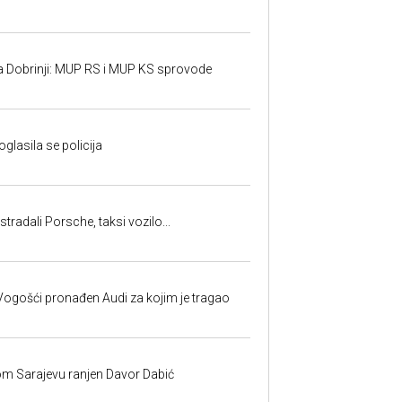
a Dobrinji: MUP RS i MUP KS sprovode
oglasila se policija
tradali Porsche, taksi vozilo...
ogošći pronađen Audi za kojim je tragao
om Sarajevu ranjen Davor Dabić