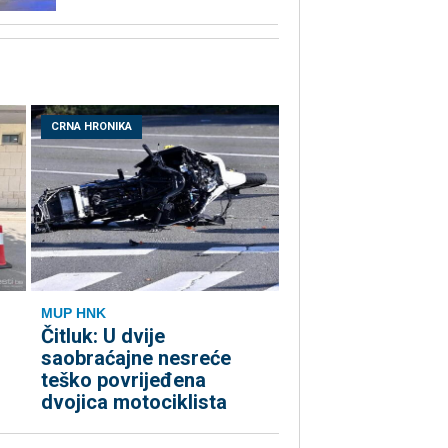
CRNA HRONIKA
MUP HNK
Čitluk: U dvije
u
saobraćajne nesreće
teško povrijeđena
dvojica motociklista