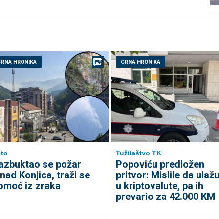
CRNA HRONIKA
CRNA HRONIKA
to
Tužilaštvo TK
azbuktao se požar
Popoviću predložen
znad Konjica, traži se
pritvor: Mislile da ulaž
omoć iz zraka
u kriptovalute, pa ih
prevario za 42.000 KM