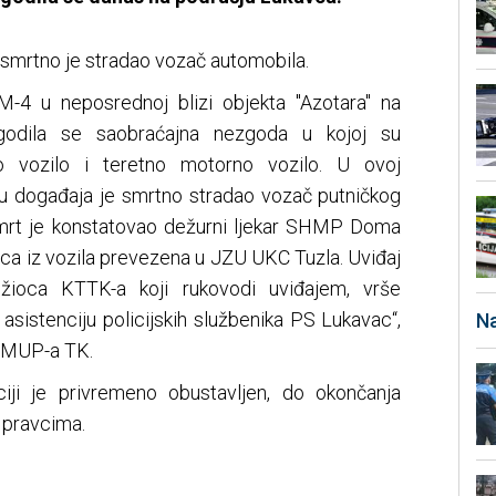
 smrtno je stradao vozač automobila.
M-4 u neposrednoj blizi objekta "Azotara" na
godila se saobraćajna nezgoda u kojoj su
o vozilo i teretno motorno vozilo. U ovoj
u događaja je smrtno stradao vozač putničkog
smrt je konstatovao dežurni ljekar SHMP Doma
ica iz vozila prevezena u JZU UKC Tuzla. Uviđaj
ioca KTTK-a koji rukovodi uviđajem, vrše
asistenciju policijskih službenika PS Lukavac“,
Na
e MUP-a TK.
iji je privremeno obustavljen, do okončanja
m pravcima.