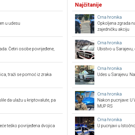
Najčitanije
Crna hronika
đen u udesu
Opkoljena zgrada n
zajedničku akciju
Crna hronika
a: Četiri osobe povrijeđene,
Ubistvo u Sarajevu, 
Crna hronika
ca, traži se pomoć iz zraka
Udes u Sarajevu: Nas
Crna hronika
ile da ulažu u kriptovalute, pa
Nakon pucnjave: U V
MUP RS
Crna hronika
reće teško povrijeđena dvojica
U pucnjavi u Istočn