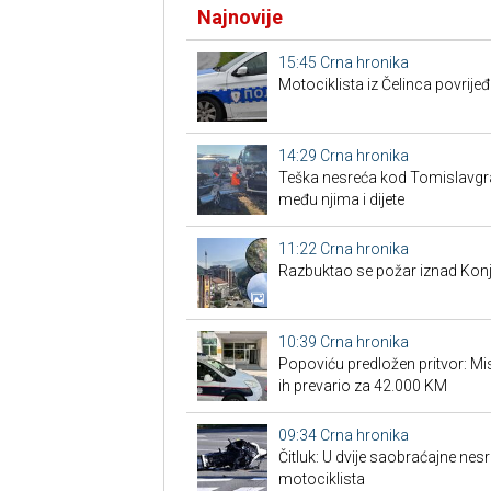
Najnovije
15:45
Crna hronika
Motociklista iz Čelinca povrije
14:29
Crna hronika
Teška nesreća kod Tomislavgrad
među njima i dijete
11:22
Crna hronika
Razbuktao se požar iznad Konji
10:39
Crna hronika
Popoviću predložen pritvor: Misl
ih prevario za 42.000 KM
09:34
Crna hronika
Čitluk: U dvije saobraćajne nes
motociklista