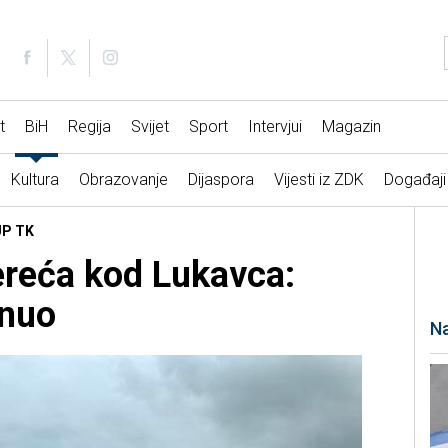
t
BiH
Regija
Svijet
Sport
Intervjui
Magazin
Kultura
Obrazovanje
Dijaspora
Vijesti iz ZDK
Događaji
UP TK
ereća kod Lukavca:
nuo
Na