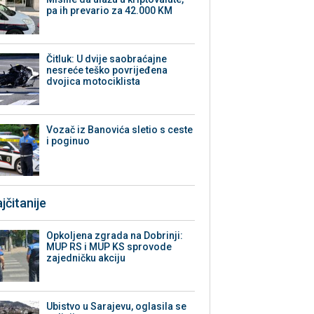
pa ih prevario za 42.000 KM
Čitluk: U dvije saobraćajne
nesreće teško povrijeđena
dvojica motociklista
Vozač iz Banovića sletio s ceste
i poginuo
jčitanije
Opkoljena zgrada na Dobrinji:
MUP RS i MUP KS sprovode
zajedničku akciju
Ubistvo u Sarajevu, oglasila se