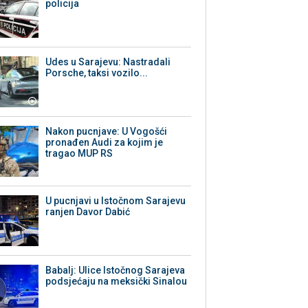
policija
Udes u Sarajevu: Nastradali
Porsche, taksi vozilo...
Nakon pucnjave: U Vogošći
pronađen Audi za kojim je
tragao MUP RS
U pucnjavi u Istočnom Sarajevu
ranjen Davor Dabić
Babalj: Ulice Istočnog Sarajeva
podsjećaju na meksički Sinalou