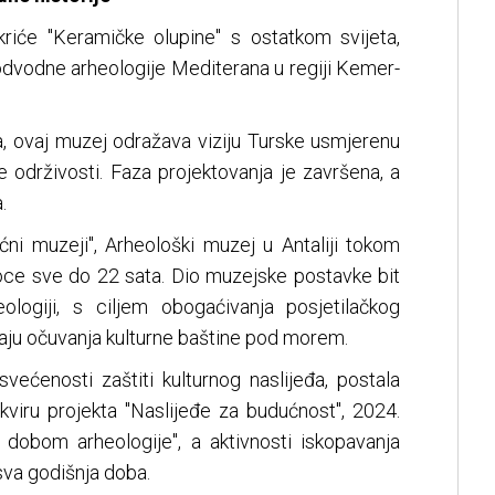
tkriće "Keramičke olupine" s ostatkom svijeta,
podvodne arheologije Mediterana u regiji Kemer-
a, ovaj muzej odražava viziju Turske usmjerenu
e održivosti. Faza projektovanja je završena, a
.
ćni muzeji", Arheološki muzej u Antaliji tokom
tioce sve do 22 sata. Dio muzejske postavke bit
logiji, s ciljem obogaćivanja posjetilačkog
ačaju očuvanja kulturne baštine pod morem.
svećenosti zaštiti kulturnog naslijeđa, postala
 okviru projekta "Naslijeđe za budućnost", 2024.
 dobom arheologije", a aktivnosti iskopavanja
sva godišnja doba.