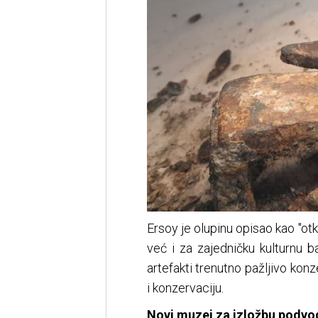
Ersoy je olupinu opisao kao "ot
već i za zajedničku kulturnu b
artefakti trenutno pažljivo konze
i konzervaciju.
Novi muzej za izložbu podvod