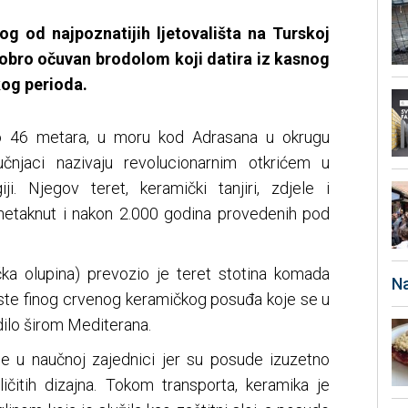
nog od najpoznatijih ljetovališta na Turskoj
 dobro očuvan brodolom koji datira iz kasnog
kog perioda.
o 46 metara, u moru kod Adrasana u okrugu
čnjaci nazivaju revolucionarnim otkrićem u
ji. Njegov teret, keramički tanjiri, zdjele i
 netaknut i nakon 2.000 godina provedenih pod
ka olupina) prevozio je teret stotina komada
Na
rste finog crvenog keramičkog posuđa koje se u
ilo širom Mediterana.
nje u naučnoj zajednici jer su posude izuzetno
čitih dizajna. Tokom transporta, keramika je