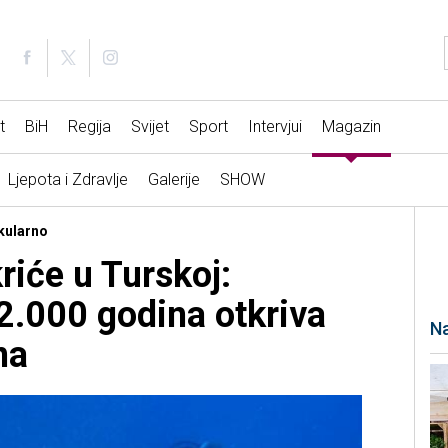
t
BiH
Regija
Svijet
Sport
Intervjui
Magazin
Ljepota i Zdravlje
Galerije
SHOW
kularno
riće u Turskoj:
2.000 godina otkriva
Na
na