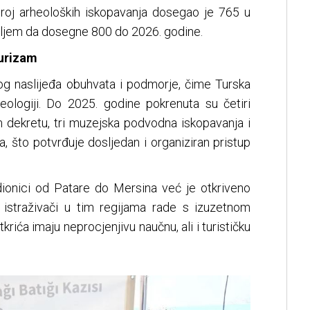
roj arheoloških iskopavanja dosegao je 765 u
ciljem da dosegne 800 do 2026. godine.
turizam
nog naslijeđa obuhvata i podmorje, čime Turska
eologiji. Do 2025. godine pokrenuta su četiri
 dekretu, tri muzejska podvodna iskopavanja i
ta, što potvrđuje dosljedan i organiziran pristup
 dionici od Patare do Mersina već je otkriveno
istraživači u tim regijama rade s izuzetnom
rića imaju neprocjenjivu naučnu, ali i turističku