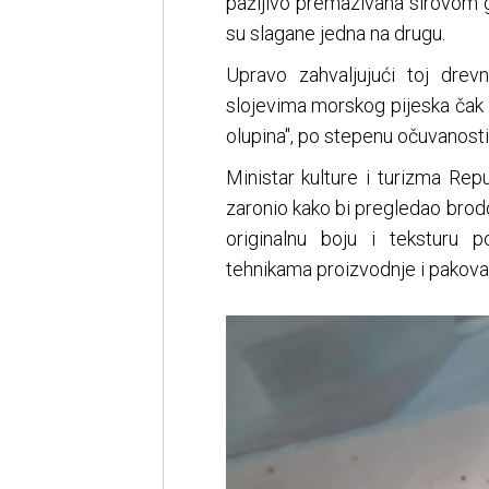
pažljivo premazivana sirovom gl
su slagane jedna na drugu.
Upravo zahvaljujući toj drev
slojevima morskog pijeska čak
olupina", po stepenu očuvanosti
Ministar kulture i turizma Rep
zaronio kako bi pregledao brodolo
originalnu boju i teksturu p
tehnikama proizvodnje i pakovan