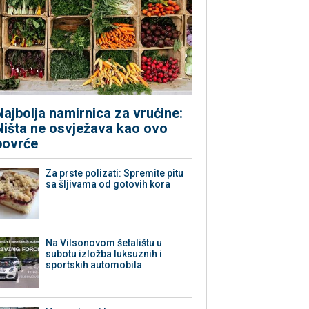
Najbolja namirnica za vrućine:
Ništa ne osvježava kao ovo
povrće
Za prste polizati: Spremite pitu
sa šljivama od gotovih kora
Na Vilsonovom šetalištu u
subotu izložba luksuznih i
sportskih automobila