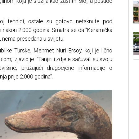
inom koja je služila kao zaštitni sloj, a posude
noj tehnici, ostale su gotovo netaknute pod
 i nakon 2.000 godina. Smatra se da "Keramička
, nema presedana u svijetu.
ublike Turske, Mehmet Nuri Ersoy, koji je lično
m, izjavio je: "Tanjiri i zdjele sačuvali su svoju
ovršine, pružajući dragocjene informacije o
ja prije 2.000 godina".