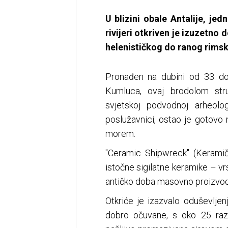
U blizini obale Antalije, jed
rivijeri otkriven je izuzetno
helenističkog do ranog rims
Pronađen na dubini od 33 d
Kumluca, ovaj brodolom stru
svjetskoj podvodnoj arheologi
poslužavnici, ostao je gotovo
morem.
"Ceramic Shipwreck" (Keramič
istočne sigilatne keramike – v
antičko doba masovno proizvod
Otkriće je izazvalo oduševlje
dobro očuvane, s oko 25 razli