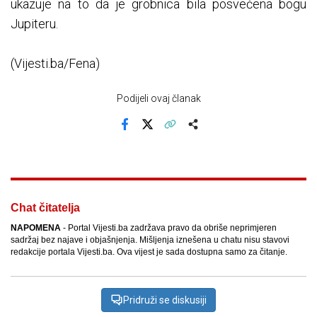
ukazuje na to da je grobnica bila posvećena bogu
Jupiteru.
(Vijesti.ba/Fena)
Podijeli ovaj članak
Facebook
X
Kopiraj link
Više
Chat čitatelja
NAPOMENA
- Portal Vijesti.ba zadržava pravo da obriše neprimjeren
sadržaj bez najave i objašnjenja. Mišljenja iznešena u chatu nisu stavovi
redakcije portala Vijesti.ba. Ova vijest je sada dostupna samo za čitanje.
Pridruži se diskusiji