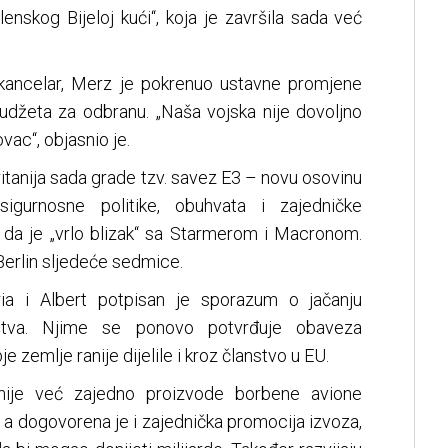
lenskog Bijeloj kući“, koja je završila sada već
 kancelar, Merz je pokrenuo ustavne promjene
budžeta za odbranu. „Naša vojska nije dovoljno
vac“, objasnio je.
itanija sada grade tzv. savez E3 – novu osovinu
sigurnosne politike, obuhvata i zajedničke
da je „vrlo blizak“ sa Starmerom i Macronom.
Berlin sljedeće sedmice.
a i Albert potpisan je sporazum o jačanju
ištva. Njime se ponovo potvrđuje obaveza
zemlje ranije dijelile i kroz članstvo u EU.
nije već zajedno proizvode borbene avione
 a dogovorena je i zajednička promocija izvoza,