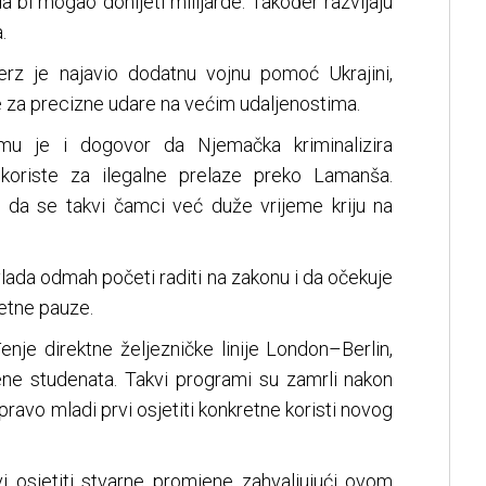
da bi mogao donijeti milijarde. Također razvijaju
.
erz je najavio dodatnu vojnu pomoć Ukrajini,
e za precizne udare na većim udaljenostima.
u je i dogovor da Njemačka kriminalizira
 koriste za ilegalne prelaze preko Lamanša.
e da se takvi čamci već duže vrijeme kriju na
lada odmah početi raditi na zakonu i da očekuje
etne pauze.
enje direktne željezničke linije London–Berlin,
ne studenata. Takvi programi su zamrli nakon
upravo mladi prvi osjetiti konkretne koristi novog
 osjetiti stvarne promjene zahvaljujući ovom