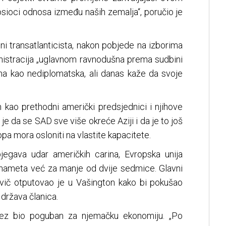
nosioci odnosa između naših zemalja“, poručio je
ni transatlanticista, nakon pobjede na izborima
inistracija „uglavnom ravnodušna prema sudbini
ana kao nediplomatska, ali danas kaže da svoje
n kao prethodni američki predsjednici i njihove
 je da se SAD sve više okreće Aziji i da je to još
pa mora osloniti na vlastite kapacitete.
bjegava udar američkih carina, Evropska unija
 nameta već za manje od dvije sedmice. Glavni
ič otputovao je u Vašington kako bi pokušao
 država članica.
ez bio poguban za njemačku ekonomiju. „Po