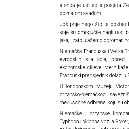
a onda je uslijedila posjeta Ze
poznatom svađom.
Još prije nego što je postao
koje su omogućile nagli rast 
jaka, i zato ulažemo ogroman no
Njemačka, Francuska i Velika Br
evropskih sila koja, pored 
ekonomske ciljeve. Merz kaže 
Francuski predsjednik dolazi u 
U londonskom Muzeju Victori
britansko-njemačkog savezn
međusobne odbrane, koju su obje 
Njemačke i britanske kompa
Typhoon i oklopna vozila Boxer,