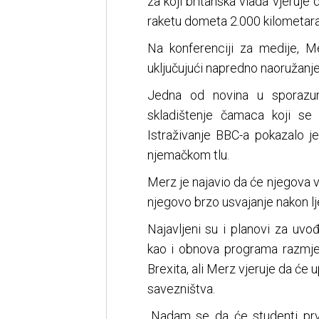
za koji britanska vlada vjeruje 
raketu dometa 2.000 kilometara
Na konferenciji za medije, M
uključujući napredno naoružanj
Jedna od novina u sporazum
skladištenje čamaca koji se
Istraživanje BBC-a pokazalo j
njemačkom tlu.
Merz je najavio da će njegova v
njegovo brzo usvajanje nakon lj
Najavljeni su i planovi za uvođ
kao i obnova programa razmje
Brexita, ali Merz vjeruje da će 
savezništva.
„Nadam se da će studenti prvi