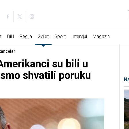
t
BiH
Regija
Svijet
Sport
Intervjui
Magazin
 kancelar
merikanci su bili u
 smo shvatili poruku
Na