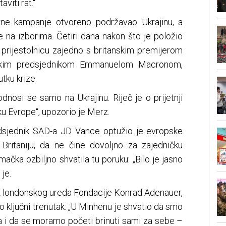
viti rat.“
ne kampanje otvoreno podržavao Ukrajinu, a
de na izborima. Četiri dana nakon što je položio
u prijestolnicu zajedno s britanskim premijerom
skim predsjednikom Emmanuelom Macronom,
tku krize.
 odnosi se samo na Ukrajinu. Riječ je o prijetnji
ku Evrope“, upozorio je Merz.
edsjednik SAD-a JD Vance optužio je evropske
u Britaniju, da ne čine dovoljno za zajedničku
ačka ozbiljno shvatila tu poruku: „Bilo je jasno
je.
iz londonskog ureda Fondacije Konrad Adenauer,
io ključni trenutak: „U Minhenu je shvatio da smo
a i da se moramo početi brinuti sami za sebe –