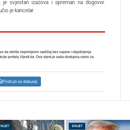
k je svjestan izazova i spreman na dogovor.
učio je kancelar.
avo da obriše neprimjeren sadržaj bez najave i objašnjenja.
kcije portala Vijesti.ba. Ova vijest je sada dostupna samo za
Pridruži se diskusiji
SVIJET
SVIJET