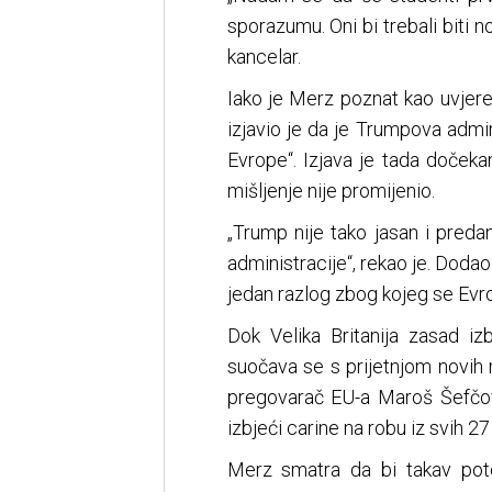
sporazumu. Oni bi trebali biti 
kancelar.
Iako je Merz poznat kao uvjere
izjavio je da je Trumpova adm
Evrope“. Izjava je tada doček
mišljenje nije promijenio.
„Trump nije tako jasan i preda
administracije“, rekao je. Dodao
jedan razlog zbog kojeg se Evro
Dok Velika Britanija zasad iz
suočava se s prijetnjom novih
pregovarač EU-a Maroš Šefčov
izbjeći carine na robu iz svih 27
Merz smatra da bi takav pot