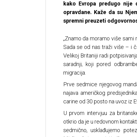
kako Evropa predugo nije do
opravdane. Kaže da su Njema
spremni preuzeti odgovornos
„Znamo da moramo više sami radi
Sada se od nas traži više – i č
Velikoj Britaniji radi potpisiva
saradnji, koji pored odbrambe
migracija.
Prve sedmice njegovog mandata 
najava američkog predsjednik
carine od 30 posto na uvoz iz E
U prvom intervjuu za britans
otkrio da je u redovnom konta
sedmično, usklađujemo potez