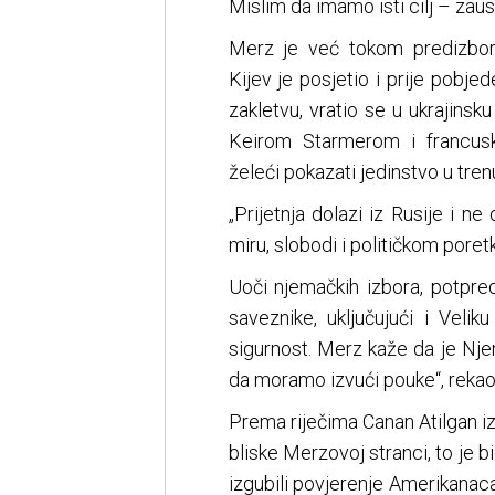
Mislim da imamo isti cilj – zausta
Merz je već tokom predizbor
Kijev je posjetio i prije pobje
zakletvu, vratio se u ukrajinsk
Keirom Starmerom i francu
želeći pokazati jedinstvo u trenu
„Prijetnja dolazi iz Rusije i ne
miru, slobodi i političkom poret
Uoči njemačkih izbora, potpr
saveznike, uključujući i Velik
sigurnost. Merz kaže da je Njem
da moramo izvući pouke“, rekao 
Prema riječima Canan Atilgan 
bliske Merzovoj stranci, to je b
izgubili povjerenje Amerikanac