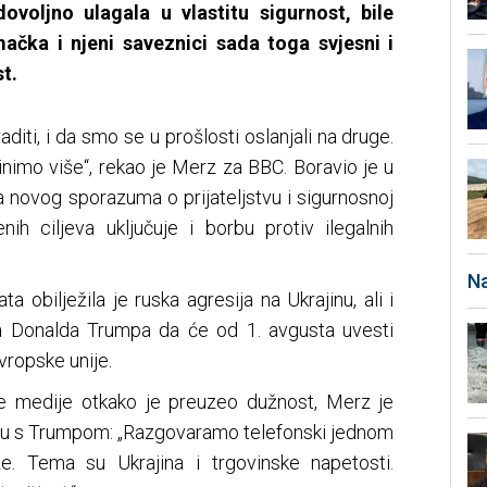
voljno ulagala u vlastitu sigurnost, bile
čka i njeni saveznici sada toga svjesni i
t.
ti, i da smo se u prošlosti oslanjali na druge.
inimo više“, rekao je Merz za BBC. Boravio je u
nja novog sporazuma o prijateljstvu i sigurnosnoj
nih ciljeva uključuje i borbu protiv ilegalnih
Na
obilježila je ruska agresija na Ukrajinu, ali i
a Donalda Trumpa da će od 1. avgusta uvesti
vropske unije.
ke medije otkako je preuzeo dužnost, Merz je
ktu s Trumpom: „Razgovaramo telefonski jednom
e. Tema su Ukrajina i trgovinske napetosti.