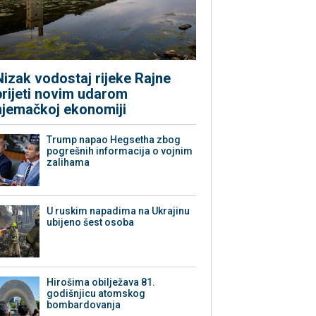
Nizak vodostaj rijeke Rajne
prijeti novim udarom
njemačkoj ekonomiji
Trump napao Hegsetha zbog
pogrešnih informacija o vojnim
zalihama
U ruskim napadima na Ukrajinu
ubijeno šest osoba
Hirošima obilježava 81.
godišnjicu atomskog
bombardovanja