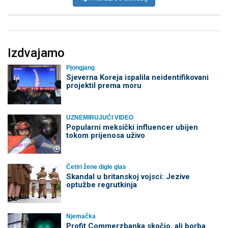
Izdvajamo
Pjongjang
Sjeverna Koreja ispalila neidentifikovani
projektil prema moru
UZNEMIRUJUĆI VIDEO
Popularni meksički influencer ubijen
tokom prijenosa uživo
Četiri žene digle glas
Skandal u britanskoj vojsci: Jezive
optužbe regrutkinja
Njemačka
Profit Commerzbanka skočio, ali borba