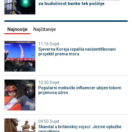
za budućnost banke tek počinje
Najnovije
Najčitanije
11:16
Svijet
Sjeverna Koreja ispalila neidentifikovani
projektil prema moru
10:30
Svijet
Popularni meksički influencer ubijen tokom
prijenosa uživo
09:50
Svijet
Skandal u britanskoj vojsci: Jezive optužbe
regrutkinja