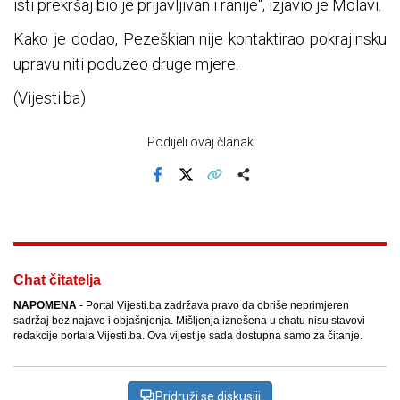
isti prekršaj bio je prijavljivan i ranije", izjavio je Molavi.
Kako je dodao, Pezeškian nije kontaktirao pokrajinsku
upravu niti poduzeo druge mjere.
(Vijesti.ba)
Podijeli ovaj članak
Facebook
X
Kopiraj link
Više
Chat čitatelja
NAPOMENA
- Portal Vijesti.ba zadržava pravo da obriše neprimjeren
sadržaj bez najave i objašnjenja. Mišljenja iznešena u chatu nisu stavovi
redakcije portala Vijesti.ba. Ova vijest je sada dostupna samo za čitanje.
Pridruži se diskusiji