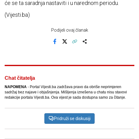
će se ta saradnja nastaviti i u narednom periodu.
(Vijesti.ba)
Podijeli ovaj članak
Facebook
X
Kopiraj link
Više
Chat čitatelja
NAPOMENA
- Portal Vijesti.ba zadržava pravo da obriše neprimjeren
sadržaj bez najave i objašnjenja. Mišljenja iznešena u chatu nisu stavovi
redakcije portala Vijesti.ba. Ova vijest je sada dostupna samo za čitanje.
Pridruži se diskusiji