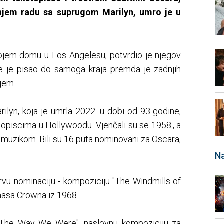
jem radu sa suprugom Marilyn, umro je u
ojem domu u Los Angelesu, potvrdio je njegov
e je pisao do samoga kraja premda je zadnjih
jem.
ilyn, koja je umrla 2022. u dobi od 93 godine,
topiscima u Hollywoodu. Vjenčali su se 1958., a
m muzikom. Bili su 16 puta nominovani za Oscara,
Na
prvu nominaciju - kompoziciju "The Windmills of
omasa Crowna iz 1968.
 "The Way We Were", naslovnu kompoziciju za