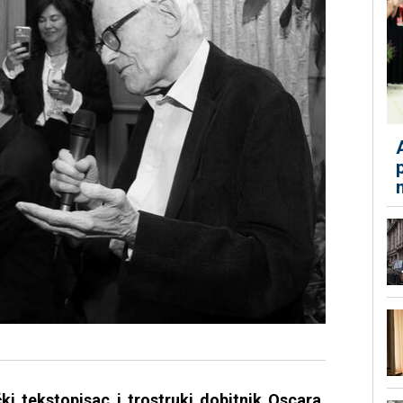
ki tekstopisac i trostruki dobitnik Oscara,