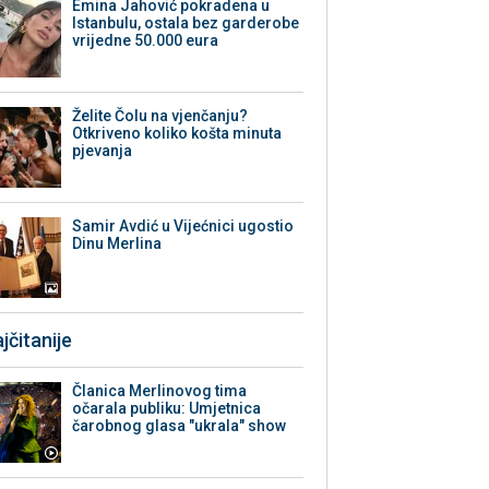
Emina Jahović pokradena u
Istanbulu, ostala bez garderobe
vrijedne 50.000 eura
Želite Čolu na vjenčanju?
Otkriveno koliko košta minuta
pjevanja
Samir Avdić u Vijećnici ugostio
Dinu Merlina
jčitanije
Članica Merlinovog tima
očarala publiku: Umjetnica
čarobnog glasa "ukrala" show