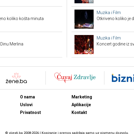
Muzika i Film
veno koliko košta minuta
Otkriveno koliko je 
Muzika i Film
 Dinu Merlina
Koncert godine iz s
O nama
Marketing
Uslovi
Aplikacije
Privatnost
Kontakt
© vijesti.ba 2008-2026 | Kopiranje i prenos sadržaja samo uz pismenu dozvolu.