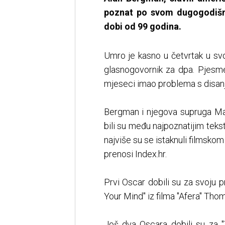
poznat po svom dugogodišn
dobi od 99 godina.
Umro je kasno u četvrtak u sv
glasnogovornik za dpa. Pjesm
mjeseci imao problema s disan
Bergman i njegova supruga Mar
bili su među najpoznatijim teks
najviše su se istaknuli filmsko
prenosi Index.hr.
Prvi Oscar dobili su za svoju 
Your Mind" iz filma "Afera" Th
Još dva Oscara dobili su za