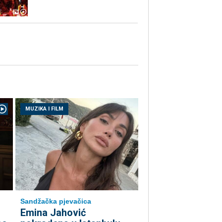
MUZIKA I FILM
Sandžačka pjevačica
Emina Jahović