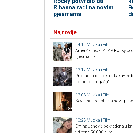
Rocky potvrdio da
k
Rihanna radi na novim
B
pjesmama
d
Najnovije
14:10
Muzika i Film
Američki reper A$AP Rocky pot
pjesmama
13:17
Muzika i Film
Producentica otkrila kakav će b
potpuno drugačiji"
12:08
Muzika i Film
Severina predstavila novu pjes
10:28
Muzika i Film
Emina Jahović pokradena u Ist
vrijedne 50.000 eura