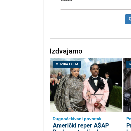
Izdvajamo
MUZIKA I FILM
M
Dugoočekivani povratak
Po
Američki reper A$AP
P