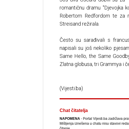
romantičnu dramu "Djevojka ko
Robertom Redfordom te za rij
Streisand režirala.
Često su sarađivali s fran
napisali su još nekoliko pjesa
Same Hello, the Same Goodbye 
Zlatna globusa, tri Grammya i č
(Vijesti.ba)
Chat čitatelja
NAPOMENA
- Portal Vijesti.ba zadržava pr
Mišljenja iznešena u chatu nisu stavovi reda
čitanje.