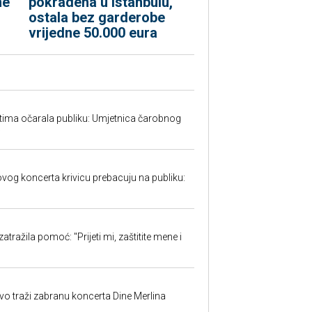
me
pokradena u Istanbulu,
ostala bez garderobe
vrijedne 50.000 eura
tima očarala publiku: Umjetnica čarobnog
w
ovog koncerta krivicu prebacuju na publiku:
atražila pomoć: "Prijeti mi, zaštitite mene i
evo traži zabranu koncerta Dine Merlina