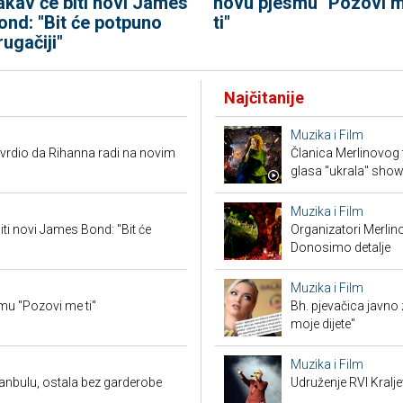
akav će biti novi James
novu pjesmu "Pozovi 
ond: "Bit će potpuno
ti"
rugačiji"
Najčitanije
Muzika i Film
vrdio da Rihanna radi na novim
Članica Merlinovog 
glasa "ukrala" sho
Muzika i Film
iti novi James Bond: "Bit će
Organizatori Merlin
Donosimo detalje
Muzika i Film
mu "Pozovi me ti"
Bh. pjevačica javno z
moje dijete"
Muzika i Film
anbulu, ostala bez garderobe
Udruženje RVI Kralj