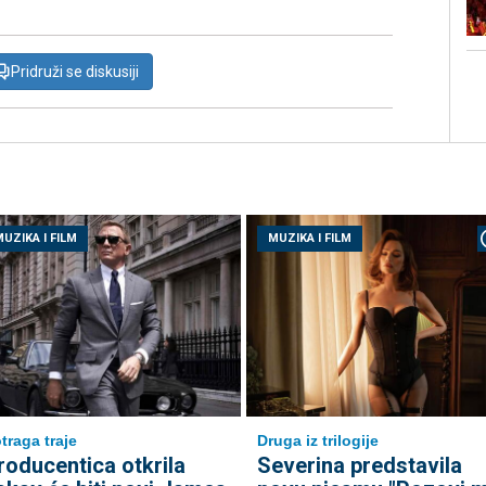
Pridruži se diskusiji
UZIKA I FILM
MUZIKA I FILM
traga traje
Druga iz trilogije
roducentica otkrila
Severina predstavila