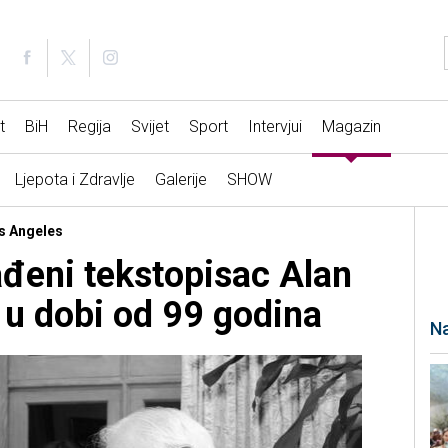
t
BiH
Regija
Svijet
Sport
Intervjui
Magazin
Ljepota i Zdravlje
Galerije
SHOW
os Angeles
đeni tekstopisac Alan
u dobi od 99 godina
Na