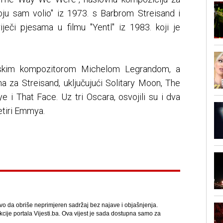
ju sam volio" iz 1973. s Barbrom Streisand i
eči pjesama u filmu "Yentl" iz 1983. koji je
cuskim kompozitorom Michelom Legrandom, a
ma za Streisand, uključujući Solitary Moon, The
i That Face. Uz tri Oscara, osvojili su i dva
etiri Emmya.
avo da obriše neprimjeren sadržaj bez najave i objašnjenja.
kcije portala Vijesti.ba. Ova vijest je sada dostupna samo za