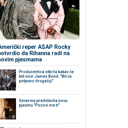
Američki reper A$AP Rocky
potvrdio da Rihanna radi na
novim pjesmama
Producentica otkrila kakav će
biti novi James Bond: "Bit će
potpuno drugačiji"
Severina predstavila novu
pjesmu "Pozovi me ti"