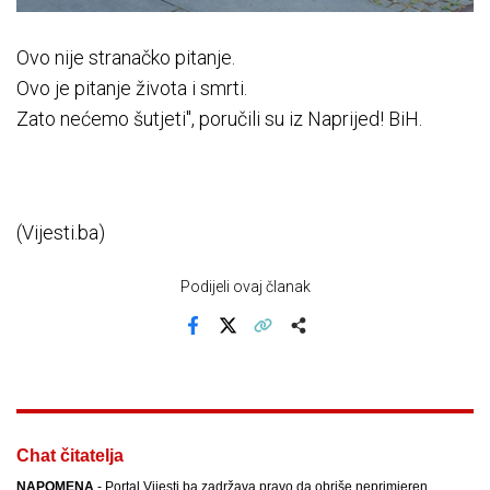
Ovo nije stranačko pitanje.
Ovo je pitanje života i smrti.
Zato nećemo šutjeti", poručili su iz Naprijed! BiH.
(Vijesti.ba)
Podijeli ovaj članak
Facebook
X
Kopiraj link
Više
Chat čitatelja
NAPOMENA
- Portal Vijesti.ba zadržava pravo da obriše neprimjeren