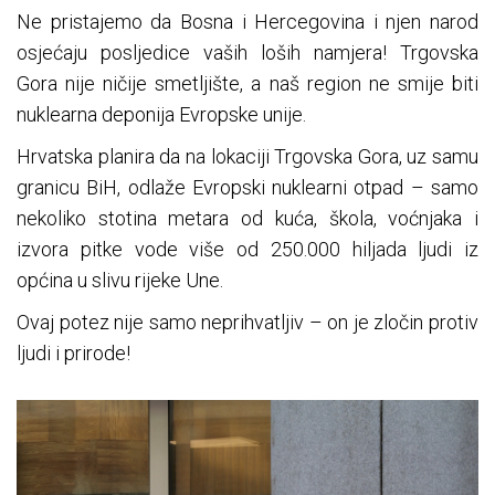
Ne pristajemo da Bosna i Hercegovina i njen narod
osjećaju posljedice vaših loših namjera! Trgovska
Gora nije ničije smetljište, a naš region ne smije biti
nuklearna deponija Evropske unije.
Hrvatska planira da na lokaciji Trgovska Gora, uz samu
granicu BiH, odlaže Evropski nuklearni otpad – samo
nekoliko stotina metara od kuća, škola, voćnjaka i
izvora pitke vode više od 250.000 hiljada ljudi iz
općina u slivu rijeke Une.
Ovaj potez nije samo neprihvatljiv – on je zločin protiv
ljudi i prirode!