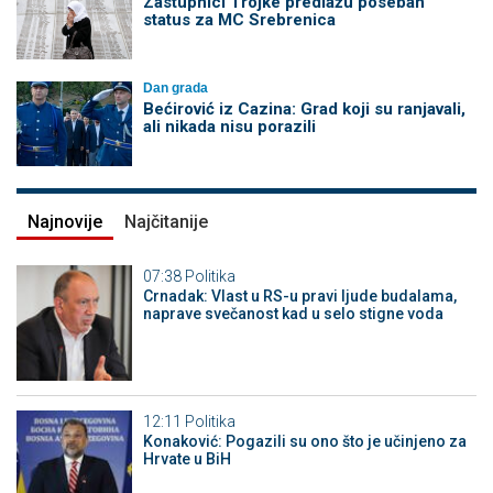
Zastupnici Trojke predlažu poseban
status za MC Srebrenica
Dan grada
Bećirović iz Cazina: Grad koji su ranjavali,
ali nikada nisu porazili
Najnovije
Najčitanije
07:38
Politika
Crnadak: Vlast u RS-u pravi ljude budalama,
naprave svečanost kad u selo stigne voda
12:11
Politika
Konaković: Pogazili su ono što je učinjeno za
Hrvate u BiH