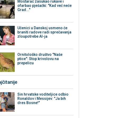
Mostarac zasukao rukave i
ofarbao pješački: "Kad već neće
Grad..."
Učenici u Danskoj usmeno će
braniti radove radi sprečavanja
zloupotrebe AI-ja
Ornitološko društvo "Naše
ptice": Stop krivolovu na
prepelicu
jčitanije
Sin hrvatske voditeljice odbio
Ronaldov i Messijev: "Ja bih
dres Bosne!"