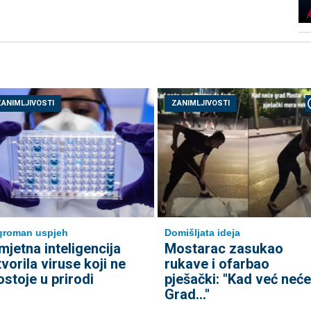
ZANIMLJIVOSTI
ZANIMLJIVOSTI
groman uspjeh
Domišljata ideja
mjetna inteligencija
Mostarac zasukao
tvorila viruse koji ne
rukave i ofarbao
ostoje u prirodi
pješački: "Kad već neće
Grad..."