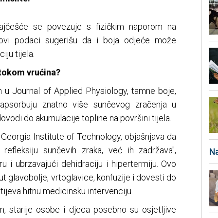
 najčešće se povezuje s fizičkim naporom na
novi podaci sugerišu da i boja odjeće može
ju tijela.
 tokom vrućina?
m u Journal of Applied Physiology, tamne boje,
apsorbuju znatno više sunčevog zračenja u
dovodi do akumulacije topline na površini tijela.
 Georgia Institute of Technology, objašnjava da
refleksiju sunčevih zraka, već ih zadržava",
Na
 i ubrzavajući dehidraciju i hipertermiju. Ovo
glavobolje, vrtoglavice, konfuzije i dovesti do
tijeva hitnu medicinsku intervenciju.
 starije osobe i djeca posebno su osjetljive