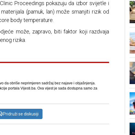
Clinic Proceedings pokazuju da izbor svijetle i
materijala (pamuk, lan) može smanjiti rizik od
ji core body temperature.
djeće može, zapravo, biti faktor koji razdvaja
enog rizika.
avo da obriše neprimjeren sadržaj bez najave i objašnjenja.
kcije portala Vijesti.ba. Ova vijest je sada dostupna samo za
Pridruži se diskusiji