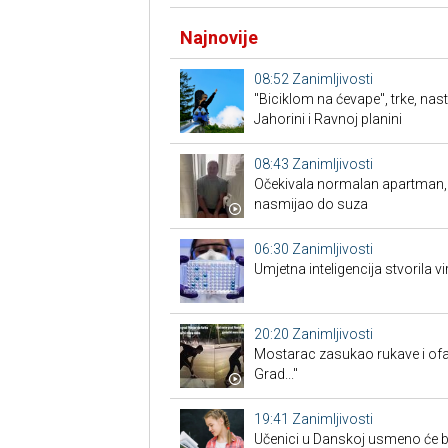
Najnovije
08:52
Zanimljivosti
"Biciklom na ćevape", trke, nas
Jahorini i Ravnoj planini
08:43
Zanimljivosti
Očekivala normalan apartman, a 
nasmijao do suza
06:30
Zanimljivosti
Umjetna inteligencija stvorila vi
20:20
Zanimljivosti
Mostarac zasukao rukave i ofa
Grad..."
19:41
Zanimljivosti
Učenici u Danskoj usmeno će br