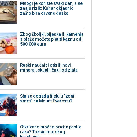
Mnogi je koriste svaki dan, a ne
znaju rizik: Kuhar objasnio
zašto bira drvene daske
Zbog školjki, pijeska ili kamenja
s plaže možete platiti kaznu od
500.000 eura
Ruski naučnici otkrili novi
mineral, skuplji čak i od zlata
Šta se događa tijelu u "zoni
smrti" na Mount Everestu?
Otkriveno moćno oružje protiv
raka? Toksin morskog
krastavca