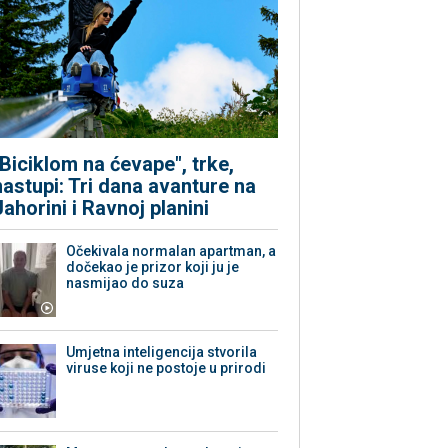
"Biciklom na ćevape", trke,
nastupi: Tri dana avanture na
Jahorini i Ravnoj planini
Očekivala normalan apartman, a
dočekao je prizor koji ju je
nasmijao do suza
Umjetna inteligencija stvorila
viruse koji ne postoje u prirodi