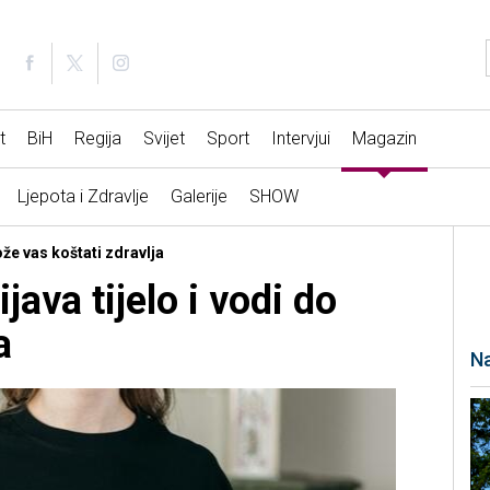
t
BiH
Regija
Svijet
Sport
Intervjui
Magazin
Ljepota i Zdravlje
Galerije
SHOW
že vas koštati zdravlja
java tijelo i vodi do
a
Na