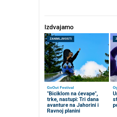
Izdvajamo
ZANIMLJIVOSTI
GoOut Festival
O
"Biciklom na ćevape",
U
trke, nastupi: Tri dana
s
avanture na Jahorini i
p
Ravnoj planini