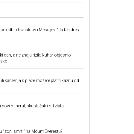
jice odbio Ronaldov i Messijev: "Ja bih dres
ki dan, a ne znaju rizik: Kuhar objasnio
aske
a ili kamenja s plaže možete platiti kaznu od
i novi mineral, skuplji čak i od zlata
 u "zoni smrti" na Mount Everestu?