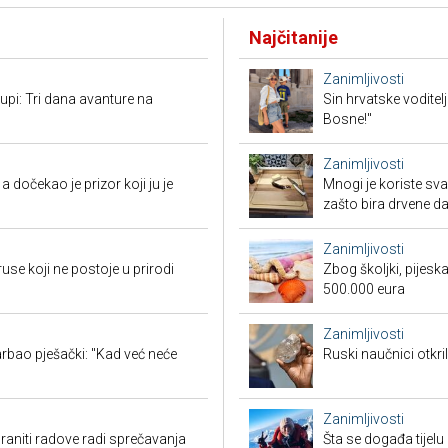
Najčitanije
Zanimljivosti
tupi: Tri dana avanture na
Sin hrvatske voditel
Bosne!"
Zanimljivosti
dočekao je prizor koji ju je
Mnogi je koriste sva
zašto bira drvene d
Zanimljivosti
ruse koji ne postoje u prirodi
Zbog školjki, pijesk
500.000 eura
Zanimljivosti
rbao pješački: "Kad već neće
Ruski naučnici otkril
Zanimljivosti
aniti radove radi sprečavanja
Šta se događa tijelu