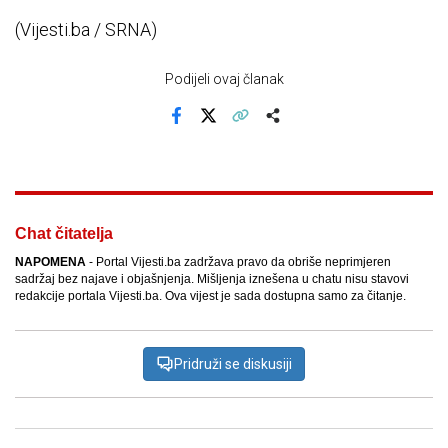
(Vijesti.ba / SRNA)
Podijeli ovaj članak
Facebook
X
Kopiraj link
Više
Chat čitatelja
NAPOMENA
- Portal Vijesti.ba zadržava pravo da obriše neprimjeren
sadržaj bez najave i objašnjenja. Mišljenja iznešena u chatu nisu stavovi
redakcije portala Vijesti.ba. Ova vijest je sada dostupna samo za čitanje.
Pridruži se diskusiji