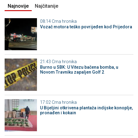
Najnovije
Najčitanije
08:14
Crna hronika
Vozač motora teško povrijeđen kod Prijedora
21:43
Crna hronika
Burno u SBK: U Vitezu bačena bomba, u
Novom Travniku zapaljen Golf 2
17:02
Crna hronika
​U Bijeljini otkrivena plantaža indijske konoplje,
pronađen i kokain