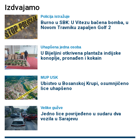
Izdvajamo
Policija istražuje
Burno u SBK: U Vitezu bačena bomba, u
Novom Travniku zapaljen Golf 2
Uhapšena jedna osoba
​U Bijeljini otkrivena plantaža indijske
konoplje, pronađen i kokain
MUP USK
Ubistvo u Bosanskoj Krupi, osumnjičeno
lice uhapšeno
Velike gužve
Јedno lice povrijeđeno u sudaru dva
vozila u Sarajevu