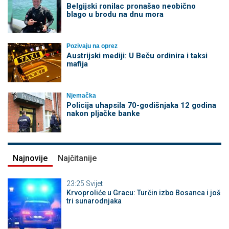
Belgijski ronilac pronašao neobično
blago u brodu na dnu mora
Pozivaju na oprez
Austrijski mediji: U Beču ordinira i taksi
mafija
Njemačka
Policija uhapsila 70-godišnjaka 12 godina
nakon pljačke banke
Najnovije
Najčitanije
23:25
Svijet
Krvoproliće u Gracu: Turčin izbo Bosanca i još
tri sunarodnjaka