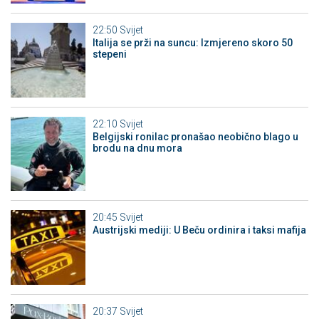
22:50
Svijet
Italija se prži na suncu: Izmjereno skoro 50
stepeni
22:10
Svijet
Belgijski ronilac pronašao neobično blago u
brodu na dnu mora
20:45
Svijet
Austrijski mediji: U Beču ordinira i taksi mafija
20:37
Svijet