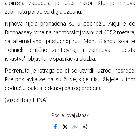
alpinista započela je jučer nakon što je njihova
zabrinuta porodica digla uzbunu.
Njihova tijela pronađena su u podnožju Aiguille de
Bionnassay, vrha na nadmorskoj visini od 4052 metara,
na alternativnoj pristupnoj ruti Mont Blancu koja je
"tehnički prilično zahtjevna, a zahtijeva i dosta
iskustva", objavila je spasilačka služba.
Pokrenuta je istraga da bi se utvrdili uzroci nesreće.
Pretpostavlja se da su žrtve, koje nisu živjele u tom
području, pale s ledenog oštrog grebena.
(Vijesti.ba / HINA)
Podijeli ovaj članak
Facebook
X
Kopiraj link
Više