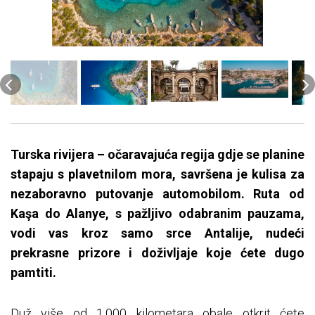
Turska rivijera – očaravajuća regija gdje se planine
stapaju s plavetnilom mora, savršena je kulisa za
nezaboravno putovanje automobilom. Ruta od
Kaşa do Alanye, s pažljivo odabranim pauzama,
vodi vas kroz samo srce Antalije, nudeći
prekrasne prizore i doživljaje koje ćete dugo
pamtiti.
Duž više od 1.000 kilometara obale otkrit ćete