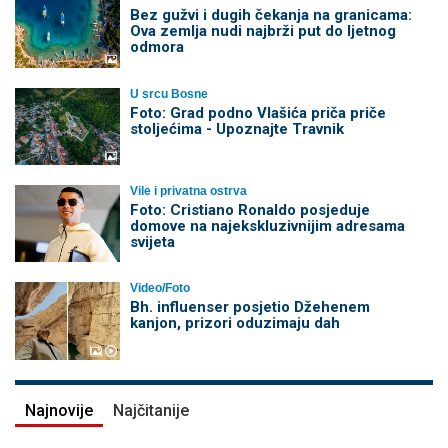
Bez gužvi i dugih čekanja na granicama:
Ova zemlja nudi najbrži put do ljetnog
odmora
U srcu Bosne
Foto: Grad podno Vlašića priča priče
stoljećima - Upoznajte Travnik
Vile i privatna ostrva
Foto: Cristiano Ronaldo posjeduje
domove na najekskluzivnijim adresama
svijeta
Video/Foto
Bh. influenser posjetio Džehenem
kanjon, prizori oduzimaju dah
Najnovije
Najčitanije