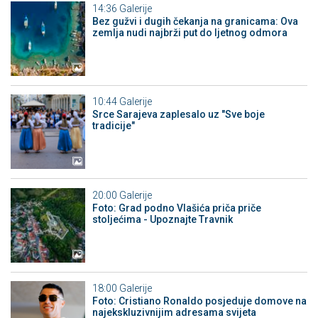
14:36
Galerije
Bez gužvi i dugih čekanja na granicama: Ova
zemlja nudi najbrži put do ljetnog odmora
10:44
Galerije
Srce Sarajeva zaplesalo uz "Sve boje
tradicije"
20:00
Galerije
Foto: Grad podno Vlašića priča priče
stoljećima - Upoznajte Travnik
18:00
Galerije
Foto: Cristiano Ronaldo posjeduje domove na
najekskluzivnijim adresama svijeta