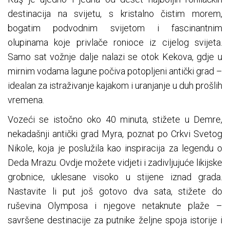
destinacija na svijetu, s kristalno čistim morem,
bogatim podvodnim svijetom i fascinantnim
olupinama koje privlače ronioce iz cijelog svijeta.
Samo sat vožnje dalje nalazi se otok Kekova, gdje u
mirnim vodama lagune počiva potopljeni antički grad –
idealan za istraživanje kajakom i uranjanje u duh prošlih
vremena.
Vozeći se istočno oko 40 minuta, stižete u Demre,
nekadašnji antički grad Myra, poznat po Crkvi Svetog
Nikole, koja je poslužila kao inspiracija za legendu o
Deda Mrazu. Ovdje možete vidjeti i zadivljujuće likijske
grobnice, uklesane visoko u stijene iznad grada.
Nastavite li put još gotovo dva sata, stižete do
ruševina Olymposa i njegove netaknute plaže –
savršene destinacije za putnike željne spoja istorije i