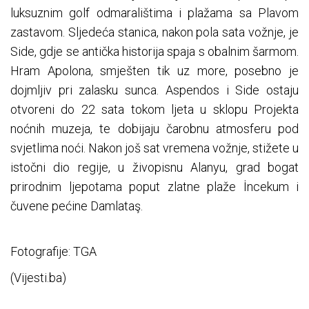
luksuznim golf odmaralištima i plažama sa Plavom
zastavom. Sljedeća stanica, nakon pola sata vožnje, je
Side, gdje se antička historija spaja s obalnim šarmom.
Hram Apolona, smješten tik uz more, posebno je
dojmljiv pri zalasku sunca. Aspendos i Side ostaju
otvoreni do 22 sata tokom ljeta u sklopu Projekta
noćnih muzeja, te dobijaju čarobnu atmosferu pod
svjetlima noći. Nakon još sat vremena vožnje, stižete u
istočni dio regije, u živopisnu Alanyu, grad bogat
prirodnim ljepotama poput zlatne plaže İncekum i
čuvene pećine Damlataş.
Fotografije: TGA
(Vijesti.ba)