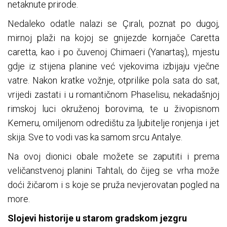
netaknute prirode.
Nedaleko odatle nalazi se Çıralı, poznat po dugoj,
mirnoj plaži na kojoj se gnijezde kornjače Caretta
caretta, kao i po čuvenoj Chimaeri (Yanartaş), mjestu
gdje iz stijena planine već vjekovima izbijaju vječne
vatre. Nakon kratke vožnje, otprilike pola sata do sat,
vrijedi zastati i u romantičnom Phaselisu, nekadašnjoj
rimskoj luci okruženoj borovima, te u živopisnom
Kemeru, omiljenom odredištu za ljubitelje ronjenja i jet
skija. Sve to vodi vas ka samom srcu Antalye.
Na ovoj dionici obale možete se zaputiti i prema
veličanstvenoj planini Tahtalı, do čijeg se vrha može
doći žičarom i s koje se pruža nevjerovatan pogled na
more.
Slojevi historije u starom gradskom jezgru