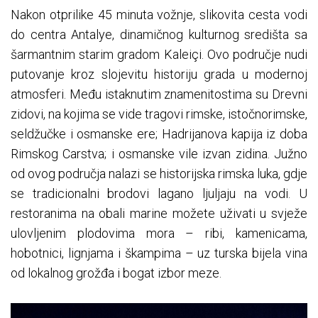
Nakon otprilike 45 minuta vožnje, slikovita cesta vodi
do centra Antalye, dinamičnog kulturnog središta sa
šarmantnim starim gradom Kaleiçi. Ovo područje nudi
putovanje kroz slojevitu historiju grada u modernoj
atmosferi. Među istaknutim znamenitostima su Drevni
zidovi, na kojima se vide tragovi rimske, istočnorimske,
seldžučke i osmanske ere; Hadrijanova kapija iz doba
Rimskog Carstva; i osmanske vile izvan zidina. Južno
od ovog područja nalazi se historijska rimska luka, gdje
se tradicionalni brodovi lagano ljuljaju na vodi. U
restoranima na obali marine možete uživati u svježe
ulovljenim plodovima mora – ribi, kamenicama,
hobotnici, lignjama i škampima – uz turska bijela vina
od lokalnog grožđa i bogat izbor meze.