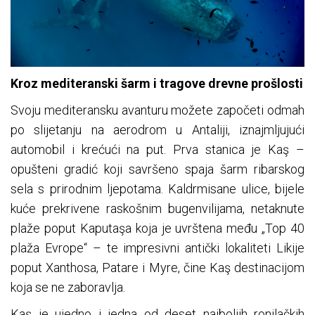
Kroz mediteranski šarm i tragove drevne prošlosti
Svoju mediteransku avanturu možete započeti odmah
po slijetanju na aerodrom u Antaliji, iznajmljujući
automobil i krećući na put. Prva stanica je Kaş –
opušteni gradić koji savršeno spaja šarm ribarskog
sela s prirodnim ljepotama. Kaldrmisane ulice, bijele
kuće prekrivene raskošnim bugenvilijama, netaknute
plaže poput Kaputaşa koja je uvrštena među „Top 40
plaža Evrope“ – te impresivni antički lokaliteti Likije
poput Xanthosa, Patare i Myre, čine Kaş destinacijom
koja se ne zaboravlja.
Kaş je ujedno i jedna od deset najboljih ronilačkih