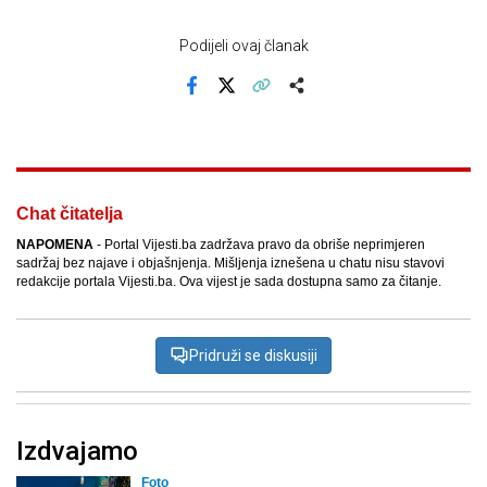
Podijeli ovaj članak
Facebook
X
Kopiraj link
Više
Chat čitatelja
NAPOMENA
- Portal Vijesti.ba zadržava pravo da obriše neprimjeren
sadržaj bez najave i objašnjenja. Mišljenja iznešena u chatu nisu stavovi
redakcije portala Vijesti.ba. Ova vijest je sada dostupna samo za čitanje.
Pridruži se diskusiji
Izdvajamo
Foto