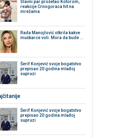
Slavni par prošetao Kotorom,
reakcije Crnogoraca hit na
mrežama
Rada Manojlović otkrila kakve
muškarce voli: Mora da bude ...
Šerif Konjević svoje bogatstvo
prepisao 20 godina mlađoj
supruzi
jčitanije
Šerif Konjević svoje bogatstvo
prepisao 20 godina mlađoj
supruzi