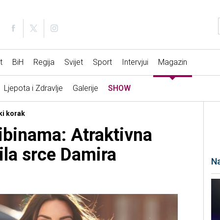
t
BiH
Regija
Svijet
Sport
Intervjui
Magazin
Ljepota i Zdravlje
Galerije
SHOW
ki korak
ribinama: Atraktivna
ila srce Damira
Na