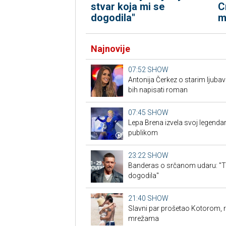
C
stvar koja mi se
m
dogodila"
Najnovije
07:52
SHOW
Antonija Čerkez o starim ljuba
bih napisati roman
07:45
SHOW
Lepa Brena izvela svoj legendar
publikom
23:22
SHOW
Banderas o srčanom udaru: "To 
dogodila"
21:40
SHOW
Slavni par prošetao Kotorom, r
mrežama