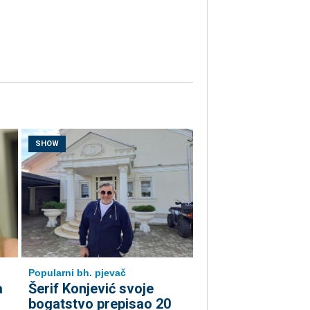
SHOW
Popularni bh. pjevač
a
Šerif Konjević svoje
bogatstvo prepisao 20