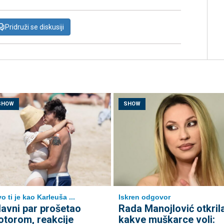
Pridruži se diskusiji
SHOW
SHOW
o ti je kao Karleuša ...
Iskren odgovor
lavni par prošetao
Rada Manojlović otkril
otorom, reakcije
kakve muškarce voli: