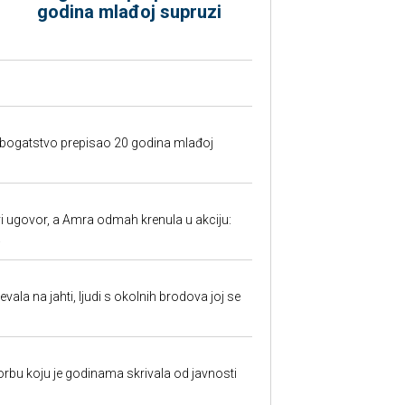
godina mlađoj supruzi
e bogatstvo prepisao 20 godina mlađoj
 ugovor, a Amra odmah krenula u akciju:
.
evala na jahti, ljudi s okolnih brodova joj se
borbu koju je godinama skrivala od javnosti