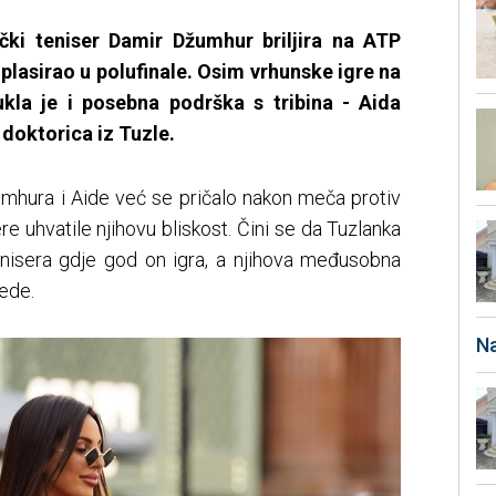
čki teniser Damir Džumhur briljira na ATP
plasirao u polufinale. Osim vrhunske igre na
vukla je i posebna podrška s tribina - Aida
 doktorica iz Tuzle.
mhura i Aide već se pričalo nakon meča protiv
e uhvatile njihovu bliskost. Čini se da Tuzlanka
tenisera gdje god on igra, a njihova međusobna
ede.
Na