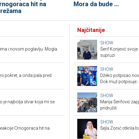
rnogoraca hit na
Mora da bude ...
režama
Najčitanije
SHOW
vima i novom poglavlju: Mogla
Šerif Konjević svoj
supruzi
SHOW
ni pokret, a onda pala pred
Džeko potpisao novi
Dok muž potpisuje..
SHOW
je najbolja stvar koja mi se
Marija Šerifović zapj
pridružili
SHOW
eakcije Crnogoraca hit na
Šejla Zonić otkrila 