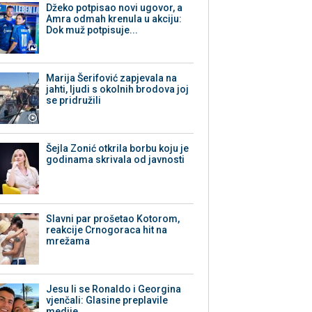
Džeko potpisao novi ugovor, a
Amra odmah krenula u akciju:
Dok muž potpisuje...
Marija Šerifović zapjevala na
jahti, ljudi s okolnih brodova joj
se pridružili
Šejla Zonić otkrila borbu koju je
godinama skrivala od javnosti
Slavni par prošetao Kotorom,
reakcije Crnogoraca hit na
mrežama
Jesu li se Ronaldo i Georgina
vjenčali: Glasine preplavile
medije