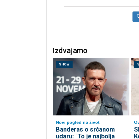
Izdvajamo
SHOW
Ov
Novi pogled na život
S
Banderas o srčanom
K
udaru: "To je najbolja