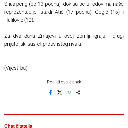
Shuaipeng (po 13 poena), dok su se u redovima naše
reprezentacije istakli Atić (17 poena), Gegić (15) i
Halilović (12).
Za dva dana Zmajevi u ovoj zemlji igraju i drugi
prijateljski susret protiv istog rivala.
(Vijesti.ba)
Podijeli ovaj članak
Facebook
X
Kopiraj link
Više
Chat čitatelja