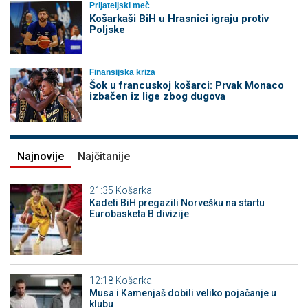
Prijateljski meč
Košarkaši BiH u Hrasnici igraju protiv
Poljske
Finansijska kriza
Šok u francuskoj košarci: Prvak Monaco
izbačen iz lige zbog dugova
Najnovije
Najčitanije
21:35
Košarka
Kadeti BiH pregazili Norvešku na startu
Eurobasketa B divizije
12:18
Košarka
Musa i Kamenjaš dobili veliko pojačanje u
klubu