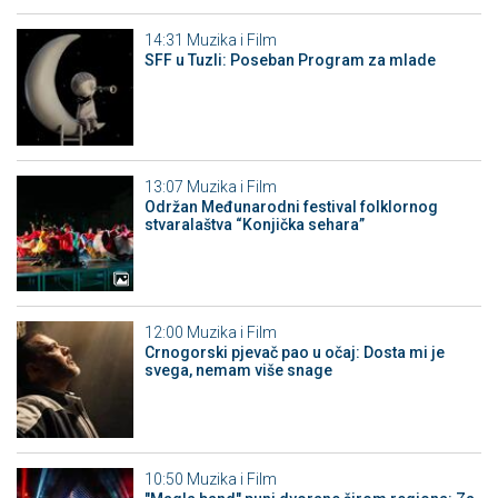
14:31
Muzika i Film
SFF u Tuzli: Poseban Program za mlade
13:07
Muzika i Film
Održan Međunarodni festival folklornog
stvaralaštva “Konjička sehara”
12:00
Muzika i Film
Crnogorski pjevač pao u očaj: Dosta mi je
svega, nemam više snage
10:50
Muzika i Film