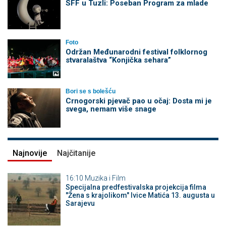
SFF u Tuzli: Poseban Program za mlade
Foto
Održan Međunarodni festival folklornog
stvaralaštva “Konjička sehara”
Bori se s bolešću
Crnogorski pjevač pao u očaj: Dosta mi je
svega, nemam više snage
Najnovije
Najčitanije
16:10
Muzika i Film
Specijalna predfestivalska projekcija filma
"Žena s krajolikom" Ivice Matića 13. augusta u
Sarajevu