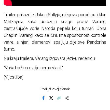
Trailer prikazuje Jakea Sullyja, njegovu porodicu i klan
Metkayina kako udružuju snage protiv Varang,
zastrašujuće vođe Naroda pepela koju tumači Oona
Chaplin. Varang, kako se čini, ima sposobnost kontrole
vatre, a njeni plamenovi spaljuju dijelove Pandorine
šume.
Na kraju trailera, Varang izgovara jezivu rečenicu:
"Vaša božica ovdje nema vlast."
(Vijesti.ba)
Podijeli ovaj članak
Facebook
X
Kopiraj link
Više