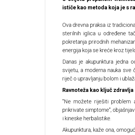
ističe kao metoda koja je s 
Ova drevna praksa iz tradiciona
sterilnih iglica u određene ta
pokretanja prirodnih mehaniza
energija koja se kreće kroz tije
Danas je akupunktura jedna od 
svijetu, a moderna nauka sve 
riječ o upravljanju bolom i ubla
Ravnoteža kao ključ zdravlja
"Ne možete riješiti problem
prikrivate simptome", objašnjav
i kineske herbalistike.
Akupunktura, kaže ona, omoguća