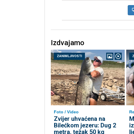
Izdvajamo
ZANIMLJIVOSTI
Foto / Video
Re
Zvijer uhvaćena na
M
Bilećkom jezeru: Dug 2
i
metra, težak 50 kg
l