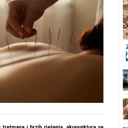
 tretmana i brzih rješenja, akupunktura se