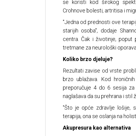
se koristi kod širokog spektr
Crohnove bolesti, artritisa i mig
"Jedna od prednosti ove terapij
starijih osoba", dodaje Shan
centra. Čak i životinje, poput
tretmane za neurološki oporava
Koliko brzo djeluje?
Rezultati zavise od vrste prob
brzo ublažava. Kod hroničnih 
preporučuje 4 do 6 sesija z
naglašava da su prehrana i stil ž
"Što je opće zdravlje lošije, 
terapija, ona se oslanja na holisti
Akupresura kao alternativa