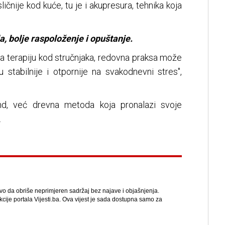
ličnije kod kuće, tu je i akupresura, tehnika koja
a, bolje raspoloženje i opuštanje.
za terapiju kod stručnjaka, redovna praksa može
 stabilnije i otpornije na svakodnevni stres",
end, već drevna metoda koja pronalazi svoje
.
avo da obriše neprimjeren sadržaj bez najave i objašnjenja.
kcije portala Vijesti.ba. Ova vijest je sada dostupna samo za