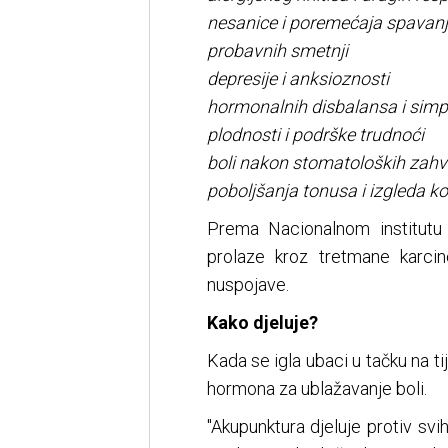
nesanice i poremećaja spavan
probavnih smetnji
depresije i anksioznosti
hormonalnih disbalansa i si
plodnosti i podrške trudnoći
boli nakon stomatoloških zahv
poboljšanja tonusa i izgleda ko
Prema Nacionalnom institutu 
prolaze kroz tretmane karci
nuspojave.
Kako djeluje?
Kada se igla ubaci u tačku na ti
hormona za ublažavanje boli.
"Akupunktura djeluje protiv svi