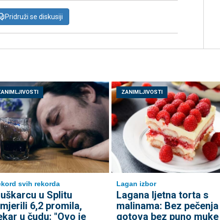
Pridruži se diskusiji
ZANIMLJIVOSTI
ZANIMLJIVOSTI
kord svih rekorda
Lagan izbor
uškarcu u Splitu
Lagana ljetna torta s
zmjerili 6,2 promila,
malinama: Bez pečenja 
jekar u čudu: "Ovo je
gotova bez puno muke