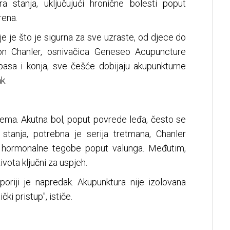
a stanja, uključujući hronične bolesti poput
rena.
e je što je sigurna za sve uzraste, od djece do
non Chanler, osnivačica Geneseo Acupuncture
 pasa i konja, sve češće dobijaju akupunkturne
k.
lema. Akutna bol, poput povrede leđa, često se
stanja, potrebna je serija tretmana, Chanler
a hormonalne tegobe poput valunga. Međutim,
ivota ključni za uspjeh.
sporiji je napredak. Akupunktura nije izolovana
čki pristup", ističe.