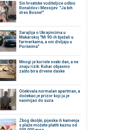
Sin hrvatske voditeljice odbio
Ronaldov i Messijev: "Ja bih
dres Bosne!"
Sarajlija o Ukrajincima u
Makarskoj "Mi 90-ih bježali u
farmerkama, a oni divljaju u
Poršeima"
Mnogi je koriste svaki dan, a ne
znaju rizik: Kuhar objasnio
zašto bira drvene daske
Očekivala normalan apartman, a
dočekao je prizor koji ju je
nasmijao do suza
Zbog školjki, pijeska ili kamenja
s plaže možete platiti kaznu od
500.000 eura