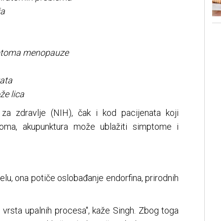
ja
mptoma menopauze
ata
že lica
za zdravlje (NIH), čak i kod pacijenata koji
noma, akupunktura može ublažiti simptome i
jelu, ona potiče oslobađanje endorfina, prirodnih
h vrsta upalnih procesa", kaže Singh. Zbog toga