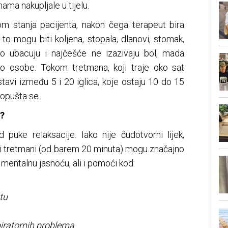
ma nakupljale u tijelu.
m stanja pacijenta, nakon čega terapeut bira
i, to mogu biti koljena, stopala, dlanovi, stomak,
jivo ubacuju i najčešće ne izazivaju bol, mada
do osobe. Tokom tretmana, koji traje oko sat
tavi između 5 i 20 iglica, koje ostaju 10 do 15
 opušta se.
a?
 puke relaksacije. Iako nije čudotvorni lijek,
ni tretmani (od barem 20 minuta) mogu značajno
 mentalnu jasnoću, ali i pomoći kod:
tu
spiratornih problema