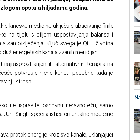
razlogom opstala hiljadama godina.
lne kineske medicine uključuje ubacivanje finih,
čke na tijelu s ciljem uspostavljanja balansa i
ma samoizlječenja. Ključ svega je Qi – životna
lo duž energetskih kanala zvanih meridijani.
najrasprostranjenijih alternativnih terapija na
češće potvrđuje njene koristi, posebno kada je
žavanju stresa.
Na
 ako ne ispravite osnovnu neravnotežu, samo
a Juhi Singh, specijalistica orijentalne medicine
va protok energije kroz sve kanale, uklanjajući