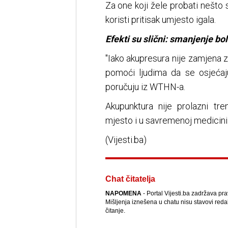
Za one koji žele probati nešto s
koristi pritisak umjesto igala.
Efekti su slični: smanjenje bol
"Iako akupresura nije zamjena 
pomoći ljudima da se osjećaju
poručuju iz WTHN-a.
Akupunktura nije prolazni tr
mjesto i u savremenoj medicini
(Vijesti.ba)
Chat čitatelja
NAPOMENA
- Portal Vijesti.ba zadržava pr
Mišljenja iznešena u chatu nisu stavovi reda
čitanje.