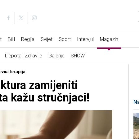
t
BiH
Regija
Svijet
Sport
Intervjui
Magazin
Ljepota i Zdravlje
Galerije
SHOW
evna terapija
ktura zamijeniti
ta kažu stručnjaci!
Na