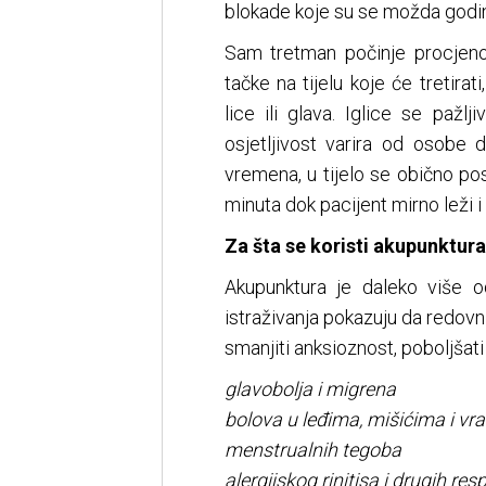
blokade koje su se možda godina
Sam tretman počinje procjeno
tačke na tijelu koje će tretirat
lice ili glava. Iglice se pažl
osjetljivost varira od osobe 
vremena, u tijelo se obično pos
minuta dok pacijent mirno leži i
Za šta se koristi akupunktur
Akupunktura je daleko više od
istraživanja pokazuju da redov
smanjiti anksioznost, poboljšati
glavobolja i migrena
bolova u leđima, mišićima i vra
menstrualnih tegoba
alergijskog rinitisa i drugih re