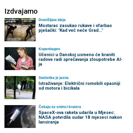
Izdvajamo
Domišljata ideja
Mostarac zasukao rukave i ofarbao
pješački: "Kad već neće Grad..."
Kopenhagen
Učenici u Danskoj usmeno će braniti
radove radi sprečavanja zloupotrebe AI-
ja
Statistika je jasna
Istraživanje: Električni romobili opasniji
od motora i bicikala
Čekaju se snimci kratera
SpaceX-ova raketa udarila u Mjesec:
NASA potvrdila sudar 18 mjeseci nakon
lansiranja