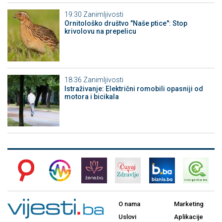
19:30
Zanimljivosti
Ornitološko društvo "Naše ptice": Stop
krivolovu na prepelicu
18:36
Zanimljivosti
Istraživanje: Električni romobili opasniji od
motora i bicikala
O nama
Marketing
Uslovi
Aplikacije