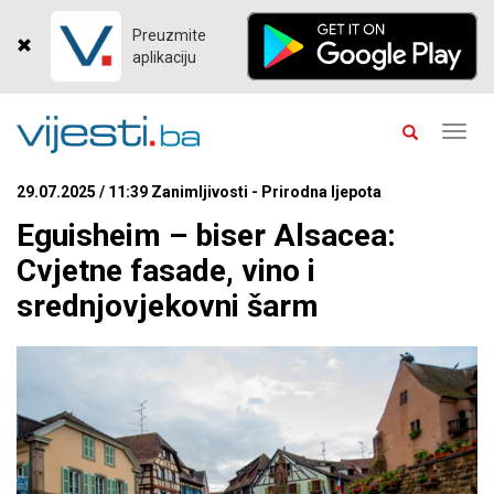
Preuzmite
aplikaciju
Toggl
navig
29.07.2025 / 11:39 Zanimljivosti - Prirodna ljepota
Eguisheim – biser Alsacea:
Cvjetne fasade, vino i
srednjovjekovni šarm