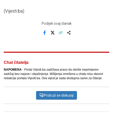
(Vijesti.ba)
Podijeli ovaj članak
Facebook
X
Kopiraj link
Više
Chat čitatelja
NAPOMENA
- Portal Vijesti.ba zadržava pravo da obriše neprimjeren
sadržaj bez najave i objašnjenja. Mišljenja iznešena u chatu nisu stavovi
redakcije portala Vijesti.ba. Ova vijest je sada dostupna samo za čitanje.
Pridruži se diskusiji