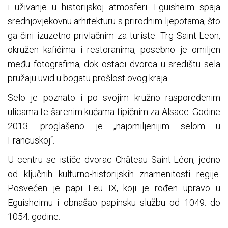
i uživanje u historijskoj atmosferi. Eguisheim spaja
srednjovjekovnu arhitekturu s prirodnim ljepotama, što
ga čini izuzetno privlačnim za turiste. Trg Saint-Leon,
okružen kafićima i restoranima, posebno je omiljen
među fotografima, dok ostaci dvorca u središtu sela
pružaju uvid u bogatu prošlost ovog kraja.
Selo je poznato i po svojim kružno raspoređenim
ulicama te šarenim kućama tipičnim za Alsace. Godine
2013. proglašeno je „najomiljenijim selom u
Francuskoj“.
U centru se ističe dvorac Château Saint-Léon, jedno
od ključnih kulturno-historijskih znamenitosti regije.
Posvećen je papi Leu IX, koji je rođen upravo u
Eguisheimu i obnašao papinsku službu od 1049. do
1054. godine.