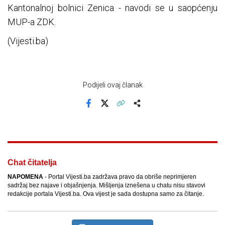
Kantonalnoj bolnici Zenica - navodi se u saopćenju
MUP-a ZDK.
(Vijesti.ba)
Podijeli ovaj članak
Facebook
X
Kopiraj link
Više
Chat čitatelja
NAPOMENA
- Portal Vijesti.ba zadržava pravo da obriše neprimjeren
sadržaj bez najave i objašnjenja. Mišljenja iznešena u chatu nisu stavovi
redakcije portala Vijesti.ba. Ova vijest je sada dostupna samo za čitanje.