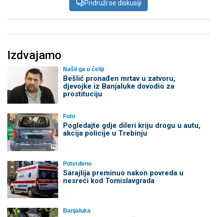
Pridruži se diskusiji
Izdvajamo
Našli ga u ćeliji
Bešlić pronađen mrtav u zatvoru,
djevojke iz Banjaluke dovodio za
prostituciju
Foto
Pogledajte gdje dileri kriju drogu u autu,
akcija policije u Trebinju
Potvrđeno
Sarajlija preminuo nakon povreda u
nesreći kod Tomislavgrada
Banjaluka