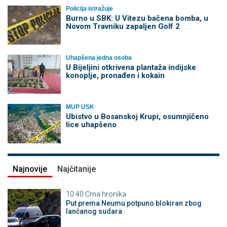
Policija istražuje
Burno u SBK: U Vitezu bačena bomba, u
Novom Travniku zapaljen Golf 2
Uhapšena jedna osoba
​U Bijeljini otkrivena plantaža indijske
konoplje, pronađen i kokain
MUP USK
Ubistvo u Bosanskoj Krupi, osumnjičeno
lice uhapšeno
Najnovije
Najčitanije
10:40
Crna hronika
Put prema Neumu potpuno blokiran zbog
lančanog sudara