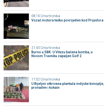
08:14
Crna hronika
Vozač motora teško povrijeđen kod Prijedora
21:43
Crna hronika
Burno u SBK: U Vitezu bačena bomba, u
Novom Travniku zapaljen Golf 2
17:02
Crna hronika
​U Bijeljini otkrivena plantaža indijske konoplje,
pronađen i kokain