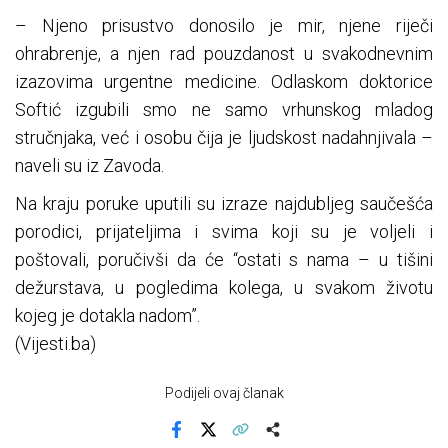
– Njeno prisustvo donosilo je mir, njene riječi
ohrabrenje, a njen rad pouzdanost u svakodnevnim
izazovima urgentne medicine. Odlaskom doktorice
Softić izgubili smo ne samo vrhunskog mladog
stručnjaka, već i osobu čija je ljudskost nadahnjivala –
naveli su iz Zavoda.
Na kraju poruke uputili su izraze najdubljeg saučešća
porodici, prijateljima i svima koji su je voljeli i
poštovali, poručivši da će “ostati s nama – u tišini
dežurstava, u pogledima kolega, u svakom životu
kojeg je dotakla nadom”.
(Vijesti.ba)
Podijeli ovaj članak
Facebook
X
Kopiraj link
Više