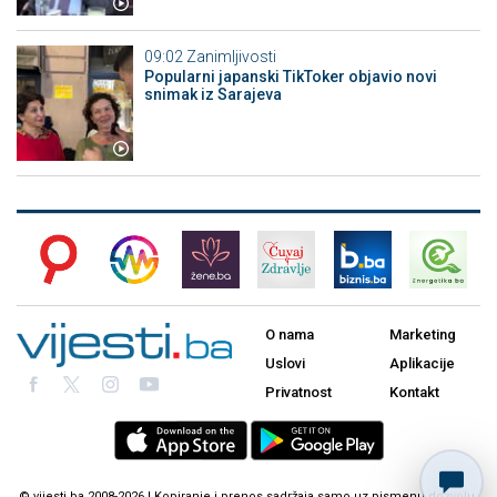
09:02
Zanimljivosti
Popularni japanski TikToker objavio novi
snimak iz Sarajeva
O nama
Marketing
Uslovi
Aplikacije
Privatnost
Kontakt
© vijesti.ba 2008-2026 | Kopiranje i prenos sadržaja samo uz pismenu dozvolu.