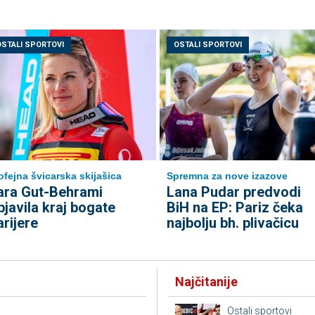
OSTALI SPORTOVI
OSTALI SPORTOVI
ofejna švicarska skijašica
Spremna za nove izazove
ara Gut-Behrami
Lana Pudar predvodi
bjavila kraj bogate
BiH na EP: Pariz čeka
arijere
najbolju bh. plivačicu
Najčitanije
Ostali sportovi