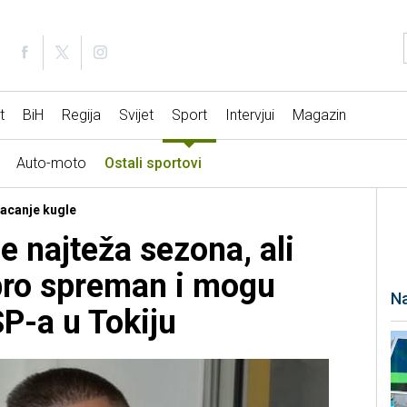
t
BiH
Regija
Svijet
Sport
Intervjui
Magazin
Auto-moto
Ostali sportovi
Bacanje kugle
e najteža sezona, ali
bro spreman i mogu
Na
SP-a u Tokiju