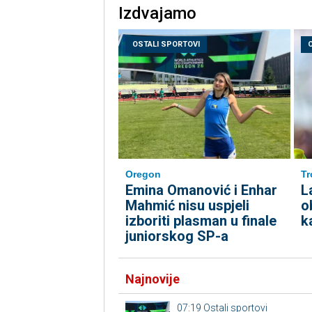
Izdvajamo
OSTALI SPORTOVI
Oregon
Tr
Emina Omanović i Enhar
L
Mahmić nisu uspjeli
o
izboriti plasman u finale
k
juniorskog SP-a
Najnovije
07:19
Ostali sportovi