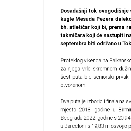
Dosadašnji tok ovogodišnj
kugle Mesuda Pezera daleko j
bh. atletičar koji bi, prema 
takmičara koji će nastupiti n
septembra biti održano u Tok
Proteklog vikenda na Balkansko
za njega vrlo skromnom dužino
šest puta bio seniorski prvak 
otvorenom.
Dva puta je izborio i finala na
mjesto 2018. godine u Birm
Beogradu 2022. godine s 20,94 
u Barceloni, s 19,83 m osvojio 