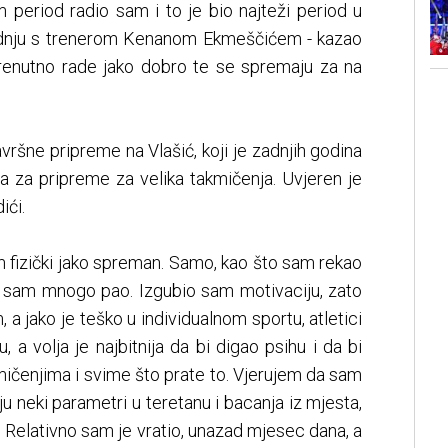
eriod radio sam i to je bio najteži period u
radnju s trenerom Kenanom Ekmeščićem - kazao
 trenutno rade jako dobro te se spremaju za na
završne pripreme na Vlašić, koji je zadnjih godina
ja za pripreme za velika takmičenja. Uvjeren je
ići.
m fizički jako spreman. Samo, kao što sam rekao
čki sam mnogo pao. Izgubio sam motivaciju, zato
 a jako je teško u individualnom sportu, atletici
u, a volja je najbitnija da bi digao psihu i da bi
mičenjima i svime što prate to. Vjerujem da sam
ju neki parametri u teretanu i bacanja iz mjesta,
 Relativno sam je vratio, unazad mjesec dana, a