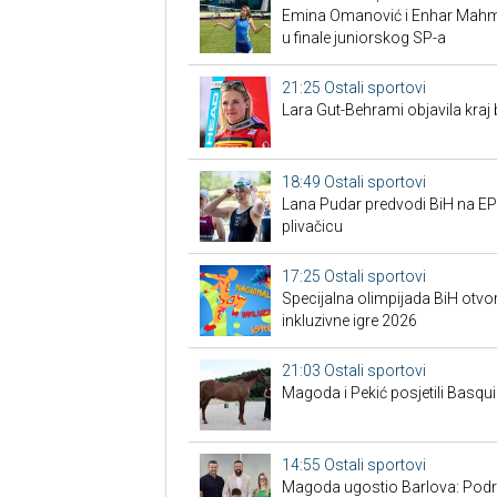
Emina Omanović i Enhar Mahmić
u finale juniorskog SP-a
21:25
Ostali sportovi
Lara Gut-Behrami objavila kraj 
18:49
Ostali sportovi
Lana Pudar predvodi BiH na EP:
plivačicu
17:25
Ostali sportovi
Specijalna olimpijada BiH otvor
inkluzivne igre 2026
21:03
Ostali sportovi
Magoda i Pekić posjetili Basqui
14:55
Ostali sportovi
Magoda ugostio Barlova: Podr