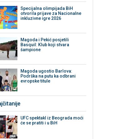
Specijalna olimpijada BiH
otvorila prijave za Nacionalne
inkluzivne igre 2026
Magoda i Pekić posjetili
Basquil: Klub koji stvara
šampione
Magoda ugostio Barlova:
Podrška na putu ka odbrani
evropske titule
jčitanije
UFC spektakl iz Beograda moći
će se pratiti i u BiH