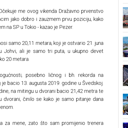
. Očekuje me ovog vikenda Dražavno prvenstvo
acim jako dobro i zauzmem prvu poziciju, kako
em na SP u Tokio - kazao je Pezer.
osi samo 20,11 metara, koji je ostvario 21. juna
 Johvi, ali je samo tri puta, u ukupno devet
ko 20 metara.
gućnosti, posebno ličnog i bh. rekorda na
 je bacio 13. augusta 2019. godine u Švedskoj.
dine, na mitingu u dvorani bacio 21,42 metra te
 u dvorani, činilo se kako je samo pitanje dana
orenom.
na za mene, zato što sam promijenio trenera