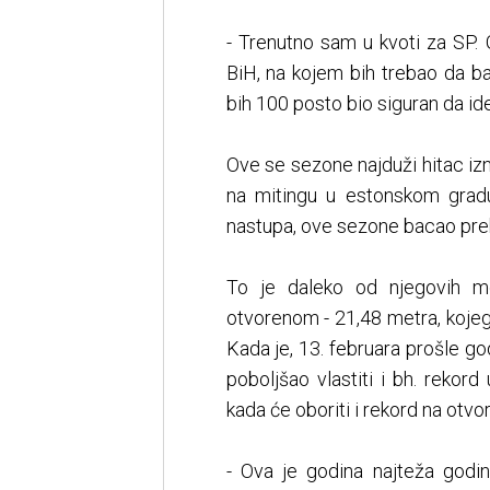
- Trenutno sam u kvoti za SP
BiH, na kojem bih trebao da b
bih 100 posto bio siguran da id
Ove se sezone najduži hitac izn
na mitingu u estonskom gradu
nastupa, ove sezone bacao pre
To je daleko od njegovih mo
otvorenom - 21,48 metra, kojeg
Kada je, 13. februara prošle go
poboljšao vlastiti i bh. rekord
kada će oboriti i rekord na otv
- Ova je godina najteža godi