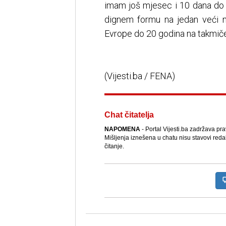
imam još mjesec i 10 dana do 
dignem formu na jedan veći ni
Evrope do 20 godina na takmičenj
(Vijesti.ba / FENA)
Chat čitatelja
NAPOMENA
- Portal Vijesti.ba zadržava pr
Mišljenja iznešena u chatu nisu stavovi reda
čitanje.