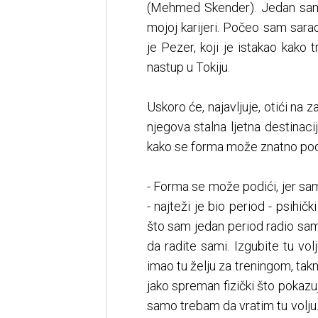
(Mehmed Skender). Jedan sam p
mojoj karijeri. Počeo sam sa
je Pezer, koji je istakao kako
nastup u Tokiju.
Uskoro će, najavljuje, otići na 
njegova stalna ljetna destinaci
kako se forma može znatno pod
- Forma se može podići, jer sa
- najteži je bio period - psihi
što sam jedan period radio sam,
da radite sami. Izgubite tu volj
imao tu želju za treningom, tak
jako spreman fizički što pokazu
samo trebam da vratim tu volju.