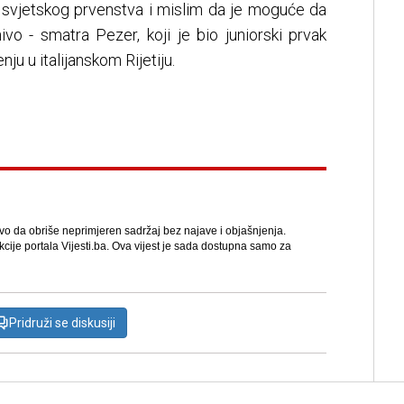
svjetskog prvenstva i mislim da je moguće da
vo - smatra Pezer, koji je bio juniorski prvak
u u italijanskom Rijetiju.
avo da obriše neprimjeren sadržaj bez najave i objašnjenja.
kcije portala Vijesti.ba. Ova vijest je sada dostupna samo za
Pridruži se diskusiji