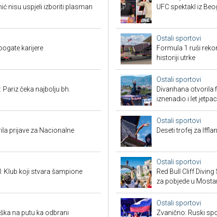
 nisu uspjeli izboriti plasman
UFC spektakl iz Beog
Ostali sportovi
bogate karijere
Formula 1 ruši reko
historiji utrke
Ostali sportovi
 Pariz čeka najbolju bh.
Divanhana otvorila f
iznenadio i let jetp
Ostali sportovi
ila prijave za Nacionalne
Deseti trofej za Iffl
Ostali sportovi
l: Klub koji stvara šampione
Red Bull Cliff Diving
za pobjede u Mosta
Ostali sportovi
ška na putu ka odbrani
Zvanično: Ruski spo