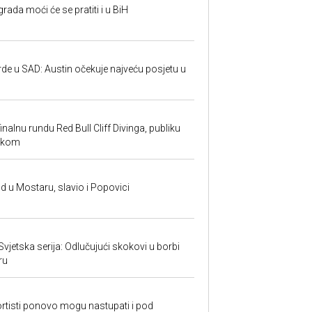
rada moći će se pratiti i u BiH
rde u SAD: Austin očekuje najveću posjetu u
inalnu rundu Red Bull Cliff Divinga, publiku
ackom
and u Mostaru, slavio i Popovici
 Svjetska serija: Odlučujući skokovi u borbi
ru
rtisti ponovo mogu nastupati i pod