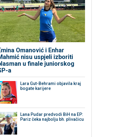
Emina Omanović i Enhar
Mahmić nisu uspjeli izboriti
plasman u finale juniorskog
SP-a
Lara Gut-Behrami objavila kraj
bogate karijere
Lana Pudar predvodi BiH na EP:
Pariz čeka najbolju bh. plivačicu