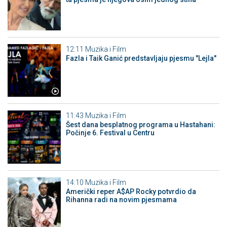
12:11
Muzika i Film
Fazla i Taik Ganić predstavljaju pjesmu "Lejla"
11:43
Muzika i Film
Šest dana besplatnog programa u Hastahani:
Počinje 6. Festival u Centru
14:10
Muzika i Film
Američki reper A$AP Rocky potvrdio da
Rihanna radi na novim pjesmama