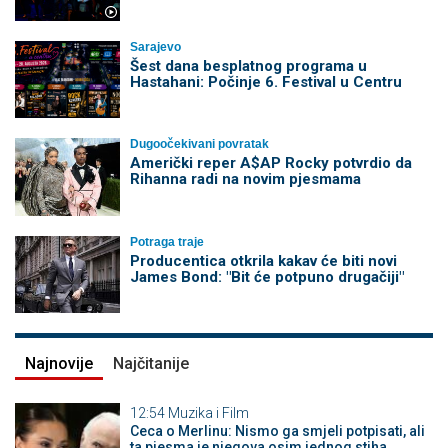
Sarajevo
Šest dana besplatnog programa u
Hastahani: Počinje 6. Festival u Centru
Dugoočekivani povratak
Američki reper A$AP Rocky potvrdio da
Rihanna radi na novim pjesmama
Potraga traje
Producentica otkrila kakav će biti novi
James Bond: "Bit će potpuno drugačiji"
Najnovije
Najčitanije
12:54
Muzika i Film
Ceca o Merlinu: Nismo ga smjeli potpisati, ali
ta pjesma je njegova osim jednog stiha