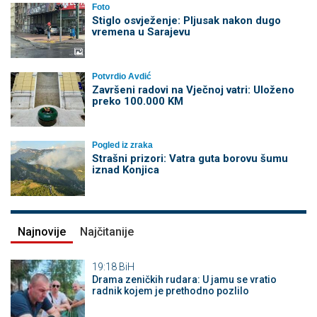
Foto
Stiglo osvježenje: Pljusak nakon dugo
vremena u Sarajevu
Potvrdio Avdić
Završeni radovi na Vječnoj vatri: Uloženo
preko 100.000 KM
Pogled iz zraka
Strašni prizori: Vatra guta borovu šumu
iznad Konjica
Najnovije
Najčitanije
19:18
BiH
Drama zeničkih rudara: U jamu se vratio
radnik kojem je prethodno pozlilo