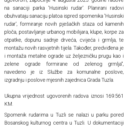
na sanaciji parka 'Husinski rudar'. Planirani radovi
obuhvataju sanaciju platoa ispred spomenika 'Husinski
rudar', formiranje novih pješačkih staza od kamenih
ploča, postavljanje urbanog mobilijara, klupe, korpe za
otpatke, dopunu sadnje drveća, cvijeća i grmlja, te
montažu novih rasvjetnih tijela. Također, predviđena je
i montaža metalne ograde uz željezničku prugu kao i
zelene ograde formirane od zelenog grmlja",
navedeno je iz Službe za komunalne poslove,
izgradnju i poslove mjesnih zajednica Grada Tuzla.
Ukupna vrijednost ugovorenih radova iznosi 169.561
KM.
Spomenik rudarima u Tuzli se nalazi u parku pored
Bosanskog kulturnog centra u Tuzli. U dokumentaciji