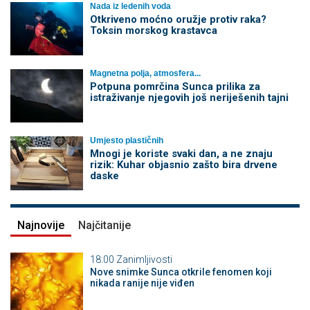
Nada iz ledenih voda
Otkriveno moćno oružje protiv raka?
Toksin morskog krastavca
Magnetna polja, atmosfera...
Potpuna pomrčina Sunca prilika za
istraživanje njegovih još neriješenih tajni
Umjesto plastičnih
Mnogi je koriste svaki dan, a ne znaju
rizik: Kuhar objasnio zašto bira drvene
daske
Najnovije
Najčitanije
18:00
Zanimljivosti
Nove snimke Sunca otkrile fenomen koji
nikada ranije nije viđen