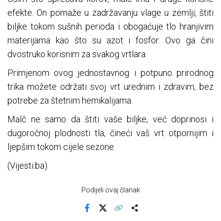
efekte. On pomaže u zadržavanju vlage u zemlji, štiti
biljke tokom sušnih perioda i obogaćuje tlo hranjivim
materijama kao što su azot i fosfor. Ovo ga čini
dvostruko korisnim za svakog vrtlara.
Primjenom ovog jednostavnog i potpuno prirodnog
trika možete održati svoj vrt urednim i zdravim, bez
potrebe za štetnim hemikalijama.
Malč ne samo da štiti vaše biljke, već doprinosi i
dugoročnoj plodnosti tla, čineći vaš vrt otpornijim i
ljepšim tokom cijele sezone.
(Vijesti.ba)
Podijeli ovaj članak
Facebook
X
Kopiraj link
Više