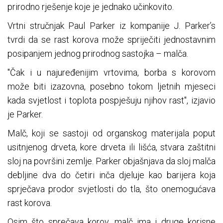
prirodno rješenje koje je jednako učinkovito.
Vrtni stručnjak Paul Parker iz kompanije J. Parker’s
tvrdi da se rast korova može spriječiti jednostavnim
posipanjem jednog prirodnog sastojka – malča.
"Čak i u najuređenijim vrtovima, borba s korovom
može biti izazovna, posebno tokom ljetnih mjeseci
kada svjetlost i toplota pospješuju njihov rast", izjavio
je Parker.
Malč, koji se sastoji od organskog materijala poput
usitnjenog drveta, kore drveta ili lišća, stvara zaštitni
sloj na površini zemlje. Parker objašnjava da sloj malča
debljine dva do četiri inča djeluje kao barijera koja
sprječava prodor svjetlosti do tla, što onemogućava
rast korova.
Osim što sprečava korov, malč ima i druge korisne