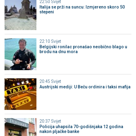
22:50
Svijet
Italija se prži na suncu: Izmjereno skoro 50
stepeni
22:10
Svijet
Belgijski ronilac pronašao neobično blago u
brodu na dnu mora
20:45
Svijet
Austrijski mediji: U Beču ordinira i taksi mafija
20:37
Svijet
Policija uhapsila 70-godišnjaka 12 godina
nakon pljačke banke