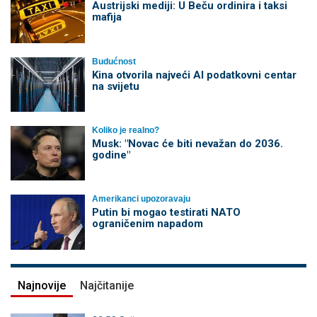
Austrijski mediji: U Beču ordinira i taksi
mafija
Budućnost
Kina otvorila najveći AI podatkovni centar
na svijetu
Koliko je realno?
Musk: "Novac će biti nevažan do 2036.
godine"
Amerikanci upozoravaju
Putin bi mogao testirati NATO
ograničenim napadom
Najnovije
Najčitanije