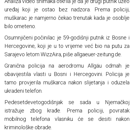
Analiza video snimaka otkrila je da je drugi putnik uzeo
uređaj koji je ostao bez nadzora. Prema policiji,
muškarac je namjerno čekao trenutak kada je osoblje
bilo ometeno.
Osumnjičeni počinilac je 59-godišnji putnik iz Bosne i
Hercegovine, koji je u to vrijeme već bio na putu za
Sarajevo letom WizzAira, piše allgaeuer-zeitung.de.
Granična policija na aerodromu Allgäu odmah je
obavijestila vlasti u Bosni i Hercegovini. Policija je
tamo provjerila muškarca nakon slijetanja i oduzela
ukradeni telefon.
Pedesetdevetogodišnjak se sada u Njemačkoj
istražuje zbog krađe. Prema policiji, povratak
mobilnog telefona vlasniku će se desiti nakon
kriminološke obrade.