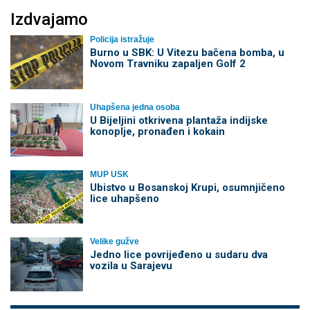
Izdvajamo
Policija istražuje
Burno u SBK: U Vitezu bačena bomba, u
Novom Travniku zapaljen Golf 2
Uhapšena jedna osoba
​U Bijeljini otkrivena plantaža indijske
konoplje, pronađen i kokain
MUP USK
Ubistvo u Bosanskoj Krupi, osumnjičeno
lice uhapšeno
Velike gužve
Јedno lice povrijeđeno u sudaru dva
vozila u Sarajevu