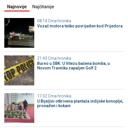
Najnovije
Najčitanije
08:14
Crna hronika
Vozač motora teško povrijeđen kod Prijedora
21:43
Crna hronika
Burno u SBK: U Vitezu bačena bomba, u
Novom Travniku zapaljen Golf 2
17:02
Crna hronika
​U Bijeljini otkrivena plantaža indijske konoplje,
pronađen i kokain