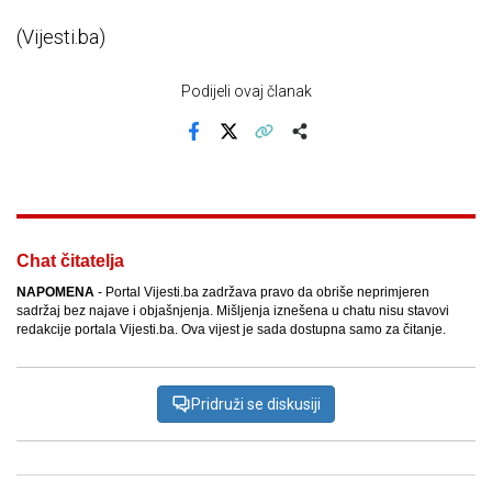
(Vijesti.ba)
Podijeli ovaj članak
Facebook
X
Kopiraj link
Više
Chat čitatelja
NAPOMENA
- Portal Vijesti.ba zadržava pravo da obriše neprimjeren
sadržaj bez najave i objašnjenja. Mišljenja iznešena u chatu nisu stavovi
redakcije portala Vijesti.ba. Ova vijest je sada dostupna samo za čitanje.
Pridruži se diskusiji