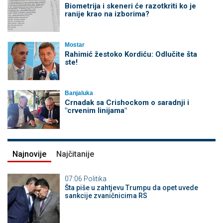
Biometrija i skeneri će razotkriti ko je
ranije krao na izborima?
Mostar
Rahimić žestoko Kordiću: Odlučite šta
ste!
Banjaluka
Crnadak sa Crishockom o saradnji i
"crvenim linijama"
Najnovije
Najčitanije
07:06
Politika
Šta piše u zahtjevu Trumpu da opet uvede
sankcije zvaničnicima RS