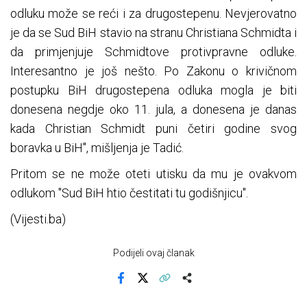
odluku može se reći i za drugostepenu. Nevjerovatno
je da se Sud BiH stavio na stranu Christiana Schmidta i
da primjenjuje Schmidtove protivpravne odluke.
Interesantno je još nešto. Po Zakonu o krivičnom
postupku BiH drugostepena odluka mogla je biti
donesena negdje oko 11. jula, a donesena je danas
kada Christian Schmidt puni četiri godine svog
boravka u BiH", mišljenja je Tadić.
Pritom se ne može oteti utisku da mu je ovakvom
odlukom "Sud BiH htio čestitati tu godišnjicu".
(Vijesti.ba)
Podijeli ovaj članak
Facebook
X
Kopiraj link
Više