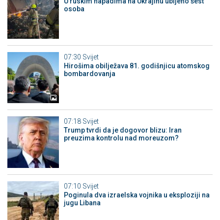
U ruskim napadima na Ukrajinu ubijeno šest
osoba
07:30
Svijet
Hirošima obilježava 81. godišnjicu atomskog
bombardovanja
07:18
Svijet
Trump tvrdi da je dogovor blizu: Iran
preuzima kontrolu nad moreuzom?
07:10
Svijet
Poginula dva izraelska vojnika u eksploziji na
jugu Libana