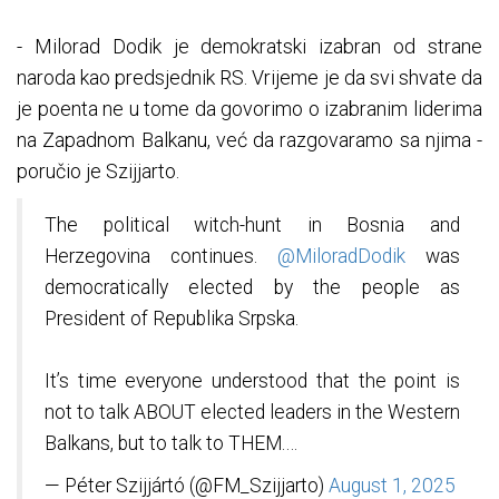
- Milorad Dodik je demokratski izabran od strane
naroda kao predsjednik RS. Vrijeme je da svi shvate da
je poenta ne u tome da govorimo o izabranim liderima
na Zapadnom Balkanu, već da razgovaramo sa njima -
poručio je Szijjarto.
The political witch-hunt in Bosnia and
Herzegovina continues.
@MiloradDodik
was
democratically elected by the people as
President of Republika Srpska.
It’s time everyone understood that the point is
not to talk ABOUT elected leaders in the Western
Balkans, but to talk to THEM.…
— Péter Szijjártó (@FM_Szijjarto)
August 1, 2025