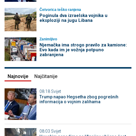
Četvorica teško ranjena
Poginula dva izraelska vojnika u
eksploziji na jugu Libana
Zanimljivo
Njemačka ima strogo pravilo za kamione:
Evo kada im je vožnja potpuno
zabranjena
Najnovije
Najčitanije
08:18
Svijet
Trump napao Hegsetha zbog pogrešnih
informacija o vojnim zalihama
08:03
Svijet