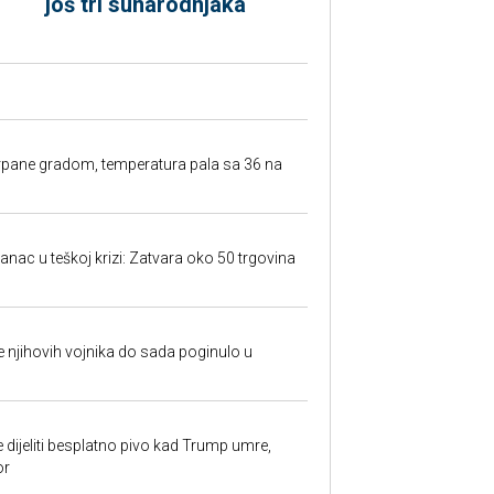
još tri sunarodnjaka
rpane gradom, temperatura pala sa 36 na
anac u teškoj krizi: Zatvara oko 50 trgovina
 je njihovih vojnika do sada poginulo u
e dijeliti besplatno pivo kad Trump umre,
or