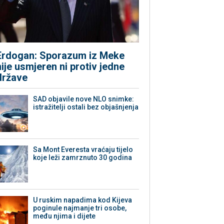
Erdogan: Sporazum iz Meke
nije usmjeren ni protiv jedne
države
SAD objavile nove NLO snimke:
istražitelji ostali bez objašnjenja
Sa Mont Everesta vraćaju tijelo
koje leži zamrznuto 30 godina
U ruskim napadima kod Kijeva
poginule najmanje tri osobe,
među njima i dijete