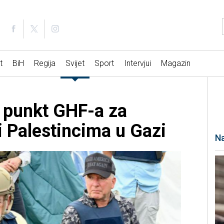
t
BiH
Regija
Svijet
Sport
Intervjui
Magazin
 punkt GHF-a za
 Palestincima u Gazi
Na