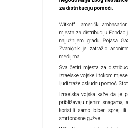
za distribuciju pomoći.
Witkoff i američki ambasador
mjesta za distribuciju Fondac
najjužnijem gradu Pojasa Gaz
Zvaničnik je zatražio anonimn
medijima.
Sva četiri mjesta za distrib
izraelske vojske i tokom mjesec
ljudi traže oskudnu pomoć. Stot
Izraelska vojska kaže da je 
približavaju njenim snagama, 
koristili samo biber sprej il
smrtonosne gužve.