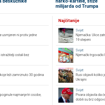
a beskućnike
narko-kartele, stiže
milijarda od Trumpa
Najčitanije
Svijet
 usmjeren ni protiv jedne
Njemačka: Ulice zat
19 stepeni
Svijet
tražitelji ostali bez
Njemački trgovački l
Svijet
 koje leži zamrznuto 30 godina
Rusi objavili koliko
Ukrajini
Svijet
poginule najmanje tri osobe,
Pivara objavila da ć
dobili su brz odgov