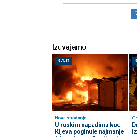
Izdvajamo
SVIJET
Nova stradanja
Gr
U ruskim napadima kod
D
Kijeva poginule najmanje
i