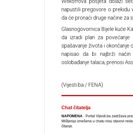
Witkoffova posjeta dolazi se
napustili pregovore o prekidu
da će pronaći druge načine za s
Glasnogovornica Bijele kuće Karo
da izradi plan za povećanje
spašavanje života i okončanje
napisao da bi najbrži nači
oslobađanje talaca, prenosi As
(Vijesti.ba / FENA)
Chat čitatelja
NAPOMENA
- Portal Vijesti.ba zadržava pr
Mišljenja iznešena u chatu nisu stavovi reda
čitanje.