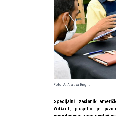
Foto: Al Arabya English
Specijalni izaslanik amer
Witkoff, posjetio je ju
negodovanja zbog nestašice 