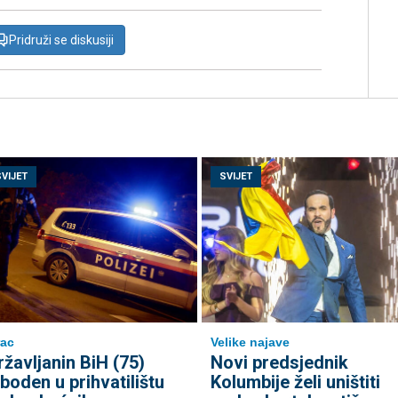
Pridruži se diskusiji
SVIJET
SVIJET
ac
Velike najave
ržavljanin BiH (75)
Novi predsjednik
zboden u prihvatilištu
Kolumbije želi uništiti