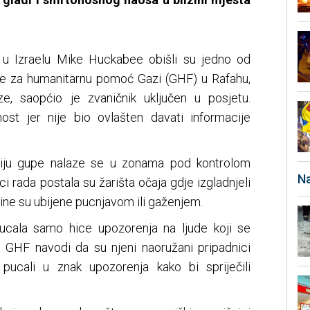
 u Izraelu Mike Huckabee obišli su jedno od
ije za humanitarnu pomoć Gazi (GHF) u Rafahu,
e, saopćio je zvaničnik uključen u posjetu.
ost jer nije bio ovlašten davati informacije
uciju gupe nalaze se u zonama pod kontrolom
Na
i rada postala su žarišta očaja gdje izgladnjeli
ine su ubijene pucnjavom ili gaženjem.
pucala samo hice upozorenja na ljude koji se
a GHF navodi da su njeni naoružani pripadnici
i pucali u znak upozorenja kako bi spriječili