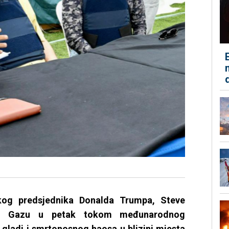
ičkog predsjednika Donalda Trumpa, Steve
žnu Gazu u petak tokom međunarodnog
gladi i smrtonosnog haosa u blizini mjesta