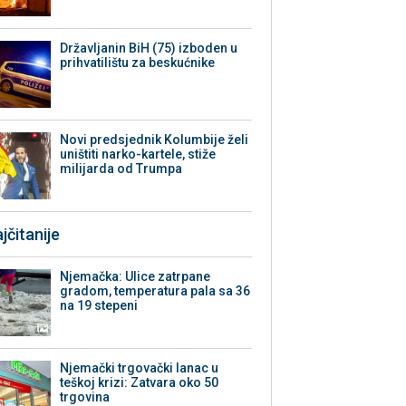
Državljanin BiH (75) izboden u
prihvatilištu za beskućnike
Novi predsjednik Kolumbije želi
uništiti narko-kartele, stiže
milijarda od Trumpa
jčitanije
Njemačka: Ulice zatrpane
gradom, temperatura pala sa 36
na 19 stepeni
Njemački trgovački lanac u
teškoj krizi: Zatvara oko 50
trgovina