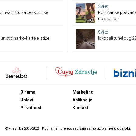
Svijet
rihvatilištu za beskućnike
Političar se posvađ
nokautiran
Svijet
ništiti narko-kartele, stiže
Iskopali tunel dug 2
O nama
Marketing
Uslovi
Aplikacije
Privatnost
Kontakt
© vijesti.ba 2008-2026 | Kopiranje i prenos sadržaja samo uz pismenu dozvolu.