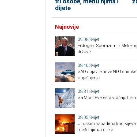
tri osobe, među njima i
z
dijete
Najnovije
09:08
Svijet
Erdogan: Sporazum iz Meke nije
države
08:40
Svijet
SAD objavile nove NLO snimke: is
objašnjenja
08:31
Svijet
Sa Mont Everesta vraćaju tijelo
08:05
Svijet
U ruskim napadima kod Kijeva 
među njima i dijete