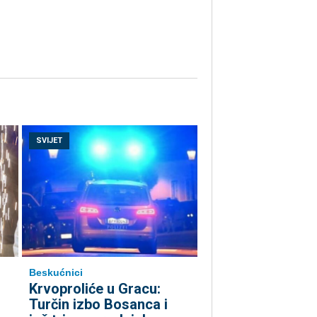
SVIJET
Beskućnici
Krvoproliće u Gracu:
Turčin izbo Bosanca i