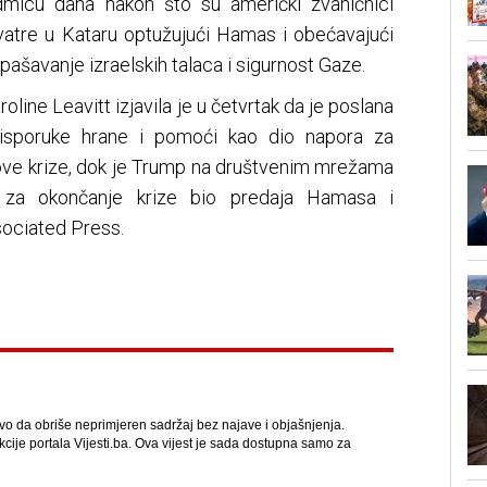
dmicu dana nakon što su američki zvaničnici
 vatre u Kataru optužujući Hamas i obećavajući
pašavanje izraelskih talaca i sigurnost Gaze.
line Leavitt izjavila je u četvrtak da je poslana
 isporuke hrane i pomoći kao dio napora za
 ove krize, dok je Trump na društvenim mrežama
n za okončanje krize bio predaja Hamasa i
sociated Press.
avo da obriše neprimjeren sadržaj bez najave i objašnjenja.
kcije portala Vijesti.ba. Ova vijest je sada dostupna samo za