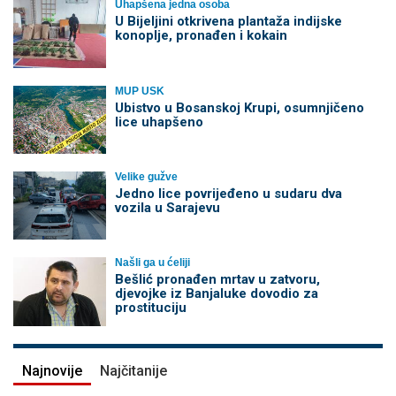
Uhapšena jedna osoba
​U Bijeljini otkrivena plantaža indijske
konoplje, pronađen i kokain
MUP USK
Ubistvo u Bosanskoj Krupi, osumnjičeno
lice uhapšeno
Velike gužve
Јedno lice povrijeđeno u sudaru dva
vozila u Sarajevu
Našli ga u ćeliji
Bešlić pronađen mrtav u zatvoru,
djevojke iz Banjaluke dovodio za
prostituciju
Najnovije
Najčitanije