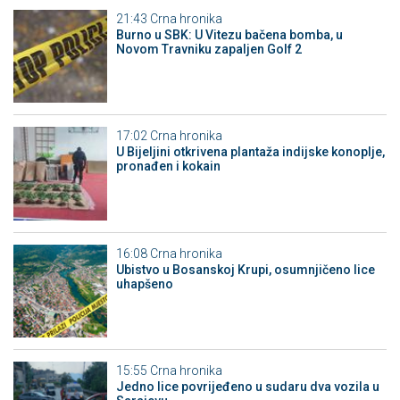
21:43
Crna hronika
Burno u SBK: U Vitezu bačena bomba, u
Novom Travniku zapaljen Golf 2
17:02
Crna hronika
​U Bijeljini otkrivena plantaža indijske konoplje,
pronađen i kokain
16:08
Crna hronika
Ubistvo u Bosanskoj Krupi, osumnjičeno lice
uhapšeno
15:55
Crna hronika
Јedno lice povrijeđeno u sudaru dva vozila u