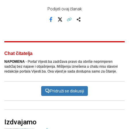
Podijeli ovaj članak
Facebook
X
Kopiraj link
Više
Chat čitatelja
NAPOMENA
- Portal Vijesti.ba zadržava pravo da obriše neprimjeren
sadržaj bez najave i objašnjenja. Mišljenja iznešena u chatu nisu stavovi
redakcije portala Vijesti.ba. Ova vijest je sada dostupna samo za čitanje.
Pridruži se diskusiji
Izdvajamo