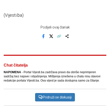
(Vijesti.ba)
Podijeli ovaj članak
Facebook
X
Kopiraj link
Više
Chat čitatelja
NAPOMENA
- Portal Vijesti.ba zadržava pravo da obriše neprimjeren
sadržaj bez najave i objašnjenja. Mišljenja iznešena u chatu nisu stavovi
redakcije portala Vijesti.ba. Ova vijest je sada dostupna samo za čitanje.
Pridruži se diskusiji