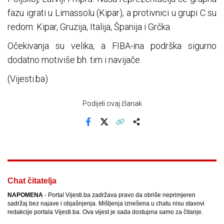
fazu igrati u Limassolu (Kipar), a protivnici u grupi C su
redom: Kipar, Gruzija, Italija, Španija i Grčka.
Očekivanja su velika, a FIBA-ina podrška sigurno
dodatno motiviše bh. tim i navijače.
(Vijesti.ba)
Podijeli ovaj članak
Facebook
X
Kopiraj link
Više
Chat čitatelja
NAPOMENA
- Portal Vijesti.ba zadržava pravo da obriše neprimjeren
sadržaj bez najave i objašnjenja. Mišljenja iznešena u chatu nisu stavovi
redakcije portala Vijesti.ba. Ova vijest je sada dostupna samo za čitanje.