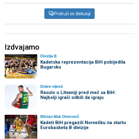
Pridruži se diskusiji
Izdvajamo
Divizija B
Kadetska reprezentacija BiH pobijedila
Bugarsku
Dobre vijesti
Rasulo u Litvaniji pred meč sa BiH:
Najbolji igrači odbili da igraju
Blistao Mak Omerović
Kadeti BiH pregazili Norvešku na startu
Eurobasketa B divizije