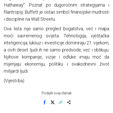
Hathaway". Poznat po dugoročnim strategijama i
filantropiji, Buffett je ostao simbol finansijske mudrosti
i discipline na Wall Streetu.
Ova lista nije samo pregled bogatstva, već i mapa
moći savremenog svijeta. Tehnologija, vještačka
inteligencija, luksuz i investicije dominiraju 21. vijekom,
a ovih deset ljudi ih ne samo predvode, već i oblikuju.
Njihove kompanije, vizije i odluke imaju moć da
mijenjaju ekonomiju, politiku i svakodnevni život
milijardi ljudi.
(Vijesti.ba)
Podijeli ovaj članak
Facebook
X
Kopiraj link
Više