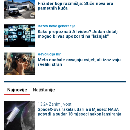
Frižider koji razmišlja: Stiže nova era
pametnih kuća
Izazov nove generacije
Kako prepoznati AI video? Jedan detalj
mogao bi vas upozoriti na "lažnjak"
Revolucija ili?
Meta naočale osvajaju svijet, ali izazivaju
i veliki strah
Najnovije
Najčitanije
13:24
Zanimljivosti
SpaceX-ova raketa udarila u Mjesec: NASA
potvrdila sudar 18 mjeseci nakon lansiranja