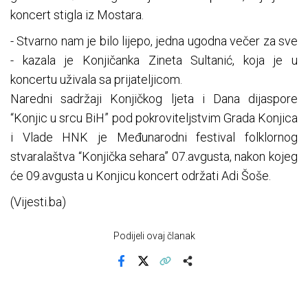
koncert stigla iz Mostara.
- Stvarno nam je bilo lijepo, jedna ugodna večer za sve
- kazala je Konjičanka Zineta Sultanić, koja je u
koncertu uživala sa prijateljicom.
Naredni sadržaji Konjičkog ljeta i Dana dijaspore
“Konjic u srcu BiH” pod pokroviteljstvim Grada Konjica
i Vlade HNK je Međunarodni festival folklornog
stvaralaštva “Konjička sehara” 07.avgusta, nakon kojeg
će 09.avgusta u Konjicu koncert održati Adi Šoše.
(Vijesti.ba)
Podijeli ovaj članak
Facebook
X
Kopiraj link
Više