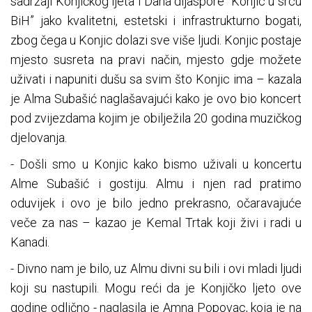
sadržaji Konjičkog ljeta i Dana dijaspore “Konjic u srcu
BiH” jako kvalitetni, estetski i infrastrukturno bogati,
zbog čega u Konjic dolazi sve više ljudi. Konjic postaje
mjesto susreta na pravi način, mjesto gdje možete
uživati i napuniti dušu sa svim što Konjic ima – kazala
je Alma Subašić naglašavajući kako je ovo bio koncert
pod zvijezdama kojim je obilježila 20 godina muzičkog
djelovanja.
- Došli smo u Konjic kako bismo uživali u koncertu
Alme Subašić i gostiju. Almu i njen rad pratimo
oduvijek i ovo je bilo jedno prekrasno, očaravajuće
veče za nas – kazao je Kemal Trtak koji živi i radi u
Kanadi.
- Divno nam je bilo, uz Almu divni su bili i ovi mladi ljudi
koji su nastupili. Mogu reći da je Konjičko ljeto ove
godine odlično - naglasila je Amna Popovac, koja je na