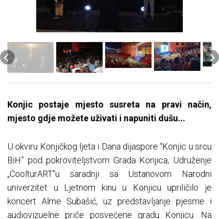
Konjic postaje mjesto susreta na pravi način,
mjesto gdje možete uživati i napuniti dušu...
U okviru Konjičkog ljeta i Dana dijaspore “Konjic u srcu
BiH” pod pokroviteljstvom Grada Konjica, Udruženje
„CoolturART"u saradnji sa Ustanovom Narodni
univerzitet u Ljetnom kinu u Konjicu upriličilo je
koncert Alme Subašić, uz predstavljanje pjesme i
audiovizuelne priče posvećene gradu Konjicu. Na