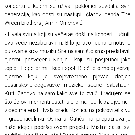
koncertu u kojem su uživali poklonici sevdaha svih
generacija, kao gosti su nastupili članovi benda The
Wreen Brothers į Armin Omerović.
- Hvala svima koji su večeras došli na koncert i učinili
ovo veče nezaboravnim. Bilo je ovo jedno emotivno
putovanje kroz muziku. Sretna sam što smo predstavili
pjesmu posvećenu Konjicu, koju su posjetioci jako
toplo i lijepo primili, kao i spot. Riječ je o mojoj verziji
pjesme koju je svojevremeno pjevao doajen
bosanskohercegovačke muzičke scene Sabahudin
Kurt. Zadovoljna sam kako sve to zvuči i radujem se
što će ovi momenti ostati u srcima ljudi kroz pjesmu i
video material. Hvala gradu Konjicu na pokroviteljstvu
i gradonačelniku Osmanu Ćatiću na prepoznavanju
naše ideje i podršci ovom projektu. Mislim da su svi