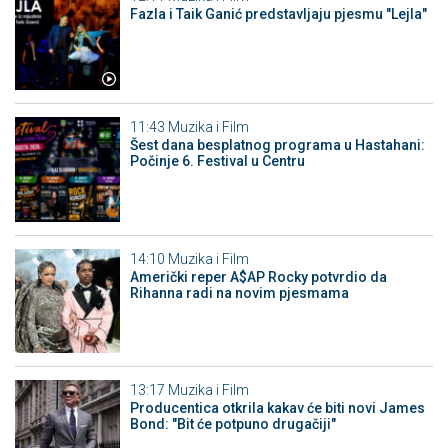
Fazla i Taik Ganić predstavljaju pjesmu "Lejla"
11:43
Muzika i Film
Šest dana besplatnog programa u Hastahani:
Počinje 6. Festival u Centru
14:10
Muzika i Film
Američki reper A$AP Rocky potvrdio da
Rihanna radi na novim pjesmama
13:17
Muzika i Film
Producentica otkrila kakav će biti novi James
Bond: "Bit će potpuno drugačiji"