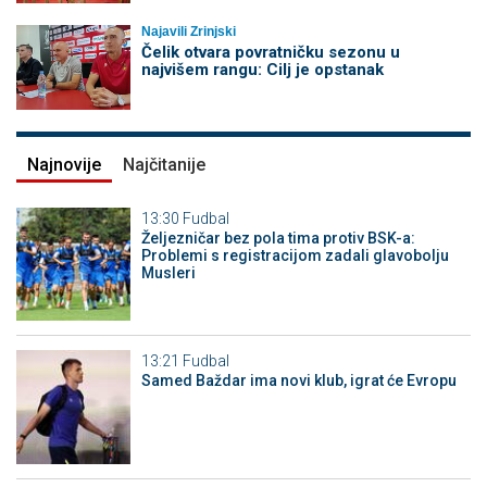
Najavili Zrinjski
Čelik otvara povratničku sezonu u
najvišem rangu: Cilj je opstanak
Najnovije
Najčitanije
13:30
Fudbal
Željezničar bez pola tima protiv BSK-a:
Problemi s registracijom zadali glavobolju
Musleri
13:21
Fudbal
Samed Baždar ima novi klub, igrat će Evropu