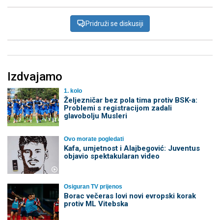
Pridruži se diskusiji
Izdvajamo
1. kolo
Željezničar bez pola tima protiv BSK-a:
Problemi s registracijom zadali
glavobolju Musleri
Ovo morate pogledati
Kafa, umjetnost i Alajbegović: Juventus
objavio spektakularan video
Osiguran TV prijenos
Borac večeras lovi novi evropski korak
protiv ML Vitebska