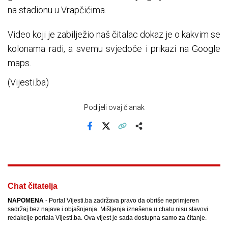
na stadionu u Vrapčićima.
Video koji je zabilježio naš čitalac dokaz je o kakvim se
kolonama radi, a svemu svjedoče i prikazi na Google
maps.
(Vijesti.ba)
Podijeli ovaj članak
Facebook
X
Kopiraj link
Više
Chat čitatelja
NAPOMENA
- Portal Vijesti.ba zadržava pravo da obriše neprimjeren
sadržaj bez najave i objašnjenja. Mišljenja iznešena u chatu nisu stavovi
redakcije portala Vijesti.ba. Ova vijest je sada dostupna samo za čitanje.