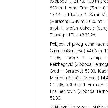
(Sloboda T.) 21.48; 400 m pre
800 m: 1. Amel Tuka (Zenica) 1
13.14 m; Kladivo: 1. Samir Vil
(Maraton) 55.49 m; 5.000 m: 1
stipl: 1. Stefan Ćuković (Sar
Tehnograd Tuzla 3:30.26.
Pobjednici prvog dana takmi
Gusinac (Sarajevo) 44.06 m; 1
14.08; Troskok: 1. Lamija 
Reizbegović (Sloboda Tehnogra
Grad – Sarajevo) 58.83; Kladiv
Mejrema Baručija (Zenica) 14.4
5:14.98; 5.000 m: 1. Emina Alag
Ena Bećirović (Sloboda Tehno
52.33.
SENIORI: 110 m pr.: 1. Mahir Ku