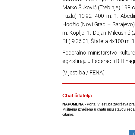
Marko Šuković (Trebinje) 198 
Tuzla) 10.92; 400 m: 1. Abedi
Hodžić (Novi Grad – Sarajevo)
m; Koplje: 1. Dejan Mileusnić 
BL) 9:36.01; Štafeta 4x100 m: 
Federalno ministarstvo kultur
egzistiraju u Federaciji BiH na
(Vijesti.ba / FENA)
Chat čitatelja
NAPOMENA
- Portal Vijesti.ba zadržava pr
Mišljenja iznešena u chatu nisu stavovi reda
čitanje.