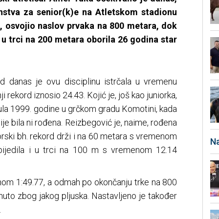
stva za senior(k)e na Atletskom stadionu
i, osvojio naslov prvaka na 800 metara, dok
 u trci na 200 metara oborila 26 godina star
 danas je ovu disciplinu istrčala u vremenu
 rekord iznosio 24.43. Kojić je, još kao juniorka,
jula 1999. godine u grčkom gradu Komotini, kada
ije bila ni rođena. Reizbegović je, naime, rođena
orski bh. rekord drži i na 60 metara s vremenom
Na
obijedila i u trci na 100 m s vremenom 12.14
enom 1:49.77, a odmah po okončanju trke na 800
nuto zbog jakog pljuska. Nastavljeno je također
.