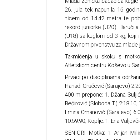
Mlada zenička bacačica kugle i
26. jula tek napunila 16 godina
hicem od 14.42 metra te pobol
rekord juniorke (U20). Baručija
(U18) sa kuglom od 3 kg, koji 
Državnom prvenstvu za mlađe ju
Takmičenja u skoku s motko
Atletskom centru Koševo u Sar
Prvaci po disciplinama održa
Hanadi Oručević (Sarajevo) 2.20
400 m prepone: 1. Džana Suljić
Bećirović (Sloboda T.) 2:18.10; 
Emina Omanović (Sarajevo) 6.0
10:59.90; Koplje: 1: Ena Valjevč
SENIORI: Motka: 1. Arijan Mil