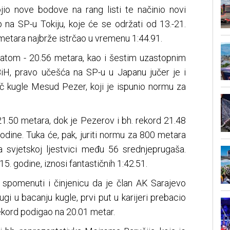
o nove bodove na rang listi te načinio novi
 na SP-u Tokiju, koje će se održati od 13.-21.
etara najbrže istrčao u vremenu 1:44.91.
atom - 20.56 metara, kao i šestim uzastopnim
iH, pravo učešća na SP-u u Japanu jučer je i
ač kugle Mesud Pezer, koji je ispunio normu za
1.50 metara, dok je Pezerov i bh. rekord 21.48
godine. Tuka će, pak, juriti normu za 800 metara
a svjetskoj ljestvici među 56 srednjeprugaša.
15. godine, iznosi fantastičnih 1:42.51.
di spomenuti i činjenicu da je član AK Sarajevo
ugi u bacanju kugle, prvi put u karijeri prebacio
ekord podigao na 20.01 metar.