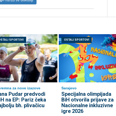
Pridruži se diskusiji
OSTALI SPORTOVI
OSTALI SPORTOVI
remna za nove izazove
Sarajevo
ana Pudar predvodi
Specijalna olimpijada
iH na EP: Pariz čeka
BiH otvorila prijave za
ajbolju bh. plivačicu
Nacionalne inkluzivne
igre 2026