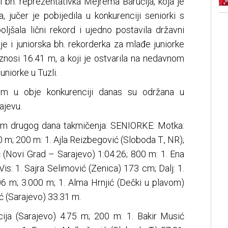
 bh. reprezentativka Mejrema Baručija, koja je
, jučer je pobijedila u konkurenciji seniorki s
jšala lični rekord i ujedno postavila državni
 je i juniorska bh. rekorderka za mlađe juniorke
iznosi 16.41 m, a koji je ostvarila na nedavnom
niorke u Tuzli.
m u obje konkurenciji danas su održana u
ajevu.
nim drugog dana takmičenja: SENIORKE: Motka:
 m; 200 m: 1. Ajla Reizbegović (Sloboda T., NR);
 (Novi Grad – Sarajevo) 1:04.26; 800 m: 1. Ena
Vis: 1. Sajra Selimović (Zenica) 173 cm; Dalj: 1.
6 m; 3.000 m; 1. Alma Hrnjić (Dečki u plavom)
ić (Sarajevo) 33.31 m.
icija (Sarajevo) 4.75 m; 200 m: 1. Bakir Musić