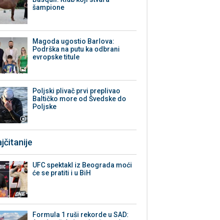
šampione
Magoda ugostio Barlova:
Podrška na putu ka odbrani
evropske titule
Poljski plivač prvi preplivao
Baltičko more od Švedske do
Poljske
jčitanije
UFC spektakl iz Beograda moći
će se pratiti i u BiH
Formula 1 ruši rekorde u SAD: