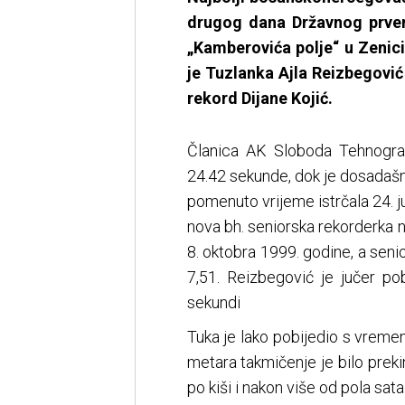
drugog dana Državnog prven
„Kamberovića polje“ u Zenic
je Tuzlanka Ajla Reizbegović
rekord Dijane Kojić.
Članica AK Sloboda Tehnograd
24.42 sekunde, dok je dosadašnji
pomenuto vrijeme istrčala 24. 
nova bh. seniorska rekorderka n
8. oktobra 1999. godine, a seni
7,51. Reizbegović je jučer p
sekundi
Tuka je lako pobijedio s vrem
metara takmičenje je bilo preki
po kiši i nakon više od pola sata