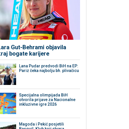
Lara Gut-Behrami objavila
kraj bogate karijere
Lana Pudar predvodi BiH na EP:
Pariz čeka najbolju bh. plivačicu
Specijalna olimpijada BiH
otvorila prijave za Nacionalne
inkluzivne igre 2026
Magoda i Pekić posjetili
Basquil: Klub koji stvara