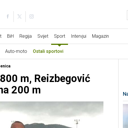
t
BiH
Regija
Svijet
Sport
Intervjui
Magazin
Auto-moto
Ostali sportovi
Zenica
 800 m, Reizbegović
 na 200 m
Na