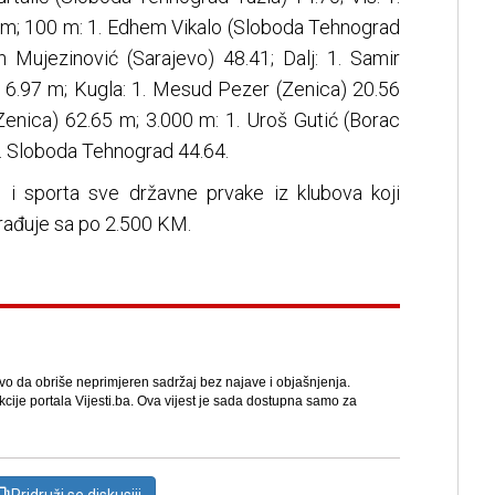
cm; 100 m: 1. Edhem Vikalo (Sloboda Tehnograd
n Mujezinović (Sarajevo) 48.41; Dalj: 1. Samir
 6.97 m; Kugla: 1. Mesud Pezer (Zenica) 20.56
(Zenica) 62.65 m; 3.000 m: 1. Uroš Gutić (Borac
1. Sloboda Tehnograd 44.64.
e i sporta sve državne prvake iz klubova koji
građuje sa po 2.500 KM.
avo da obriše neprimjeren sadržaj bez najave i objašnjenja.
kcije portala Vijesti.ba. Ova vijest je sada dostupna samo za