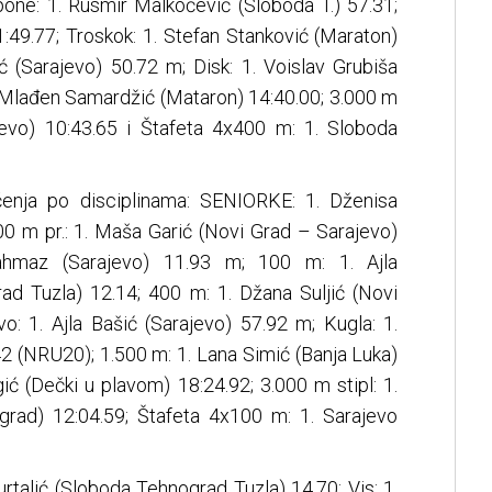
pone: 1. Rusmir Malkočević (Sloboda T.) 57.31;
:49.77; Troskok: 1. Stefan Stanković (Maraton)
ić (Sarajevo) 50.72 m; Disk: 1. Voislav Grubiša
. Mlađen Samardžić (Mataron) 14:40.00; 3.000 m
ajevo) 10:43.65 i Štafeta 4x400 m: 1. Sloboda
čenja po disciplinama: SENIORKE: 1. Dženisa
00 m pr.: 1. Maša Garić (Novi Grad – Sarajevo)
Tahmaz (Sarajevo) 11.93 m; 100 m: 1. Ajla
d Tuzla) 12.14; 400 m: 1. Džana Suljić (Novi
o: 1. Ajla Bašić (Sarajevo) 57.92 m; Kugla: 1.
2 (NRU20); 1.500 m: 1. Lana Simić (Banja Luka)
ić (Dečki u plavom) 18:24.92; 3.000 m stipl: 1.
grad) 12:04.59; Štafeta 4x100 m: 1. Sarajevo
rtalić (Sloboda Tehnograd Tuzla) 14.70; Vis: 1.