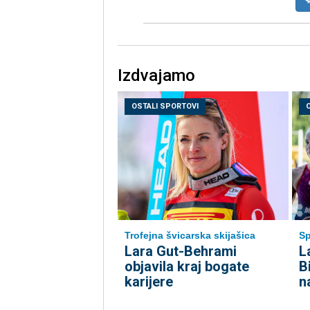
Izdvajamo
OSTALI SPORTOVI
Trofejna švicarska skijašica
Sp
Lara Gut-Behrami
L
objavila kraj bogate
B
karijere
n