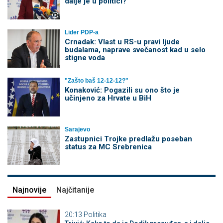
dalje je u politici?
Lider PDP-a
Crnadak: Vlast u RS-u pravi ljude
budalama, naprave svečanost kad u selo
stigne voda
"Zašto baš 12-12-12?"
Konaković: Pogazili su ono što je
učinjeno za Hrvate u BiH
Sarajevo
Zastupnici Trojke predlažu poseban
status za MC Srebrenica
Najnovije
Najčitanije
20:13
Politika