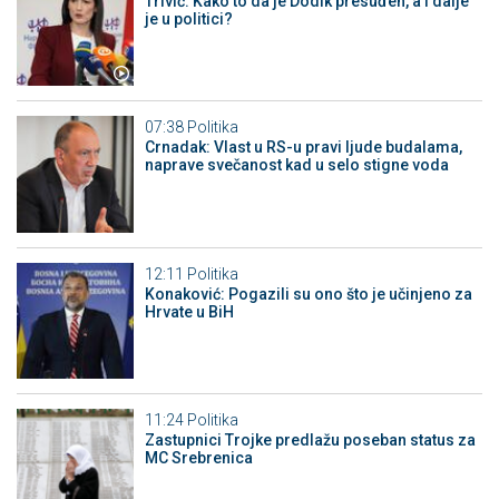
Trivić: Kako to da je Dodik presuđen, a i dalje
je u politici?
07:38
Politika
Crnadak: Vlast u RS-u pravi ljude budalama,
naprave svečanost kad u selo stigne voda
12:11
Politika
Konaković: Pogazili su ono što je učinjeno za
Hrvate u BiH
11:24
Politika
Zastupnici Trojke predlažu poseban status za
MC Srebrenica