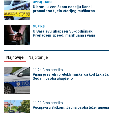
Uviđaj u toku
U brani u zeničkom naselju Kanal
pronađeno tijelo starijeg muškarca
MUP KS
U Sarajevu uhapšen 55-godišnjak:
Pronađeni speed, marihuana i vaga
Najnovije
Najčitanije
11:24
Crna hronika
Pijani presreli i pretukli muškarca kod Laktaša:
Sedam osoba uhapšeno
11:01
Crna hronika
Pucnjava u Brčkom: Jedna osoba teže ranjena