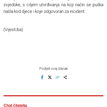
svjedoke, s ciljem utvrđivanja na koji način se puška
našla kod djece i koje odgovoran za incident.
(Vijesti.ba)
Podijeli ovaj članak
Facebook
X
Kopiraj link
Više
Chat čitatelja