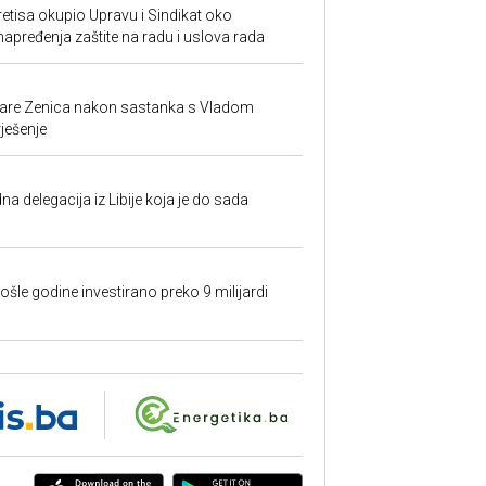
retisa okupio Upravu i Sindikat oko
unapređenja zaštite na radu i uslova rada
ezare Zenica nakon sastanka s Vladom
rješenje
na delegacija iz Libije koja je do sada
ošle godine investirano preko 9 milijardi