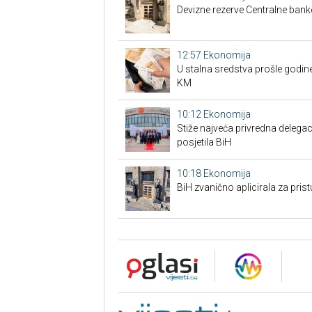
Devizne rezerve Centralne bank
12:57
Ekonomija
U stalna sredstva prošle godine
KM
10:12
Ekonomija
Stiže najveća privredna delegaci
posjetila BiH
10:18
Ekonomija
BiH zvanično aplicirala za pri