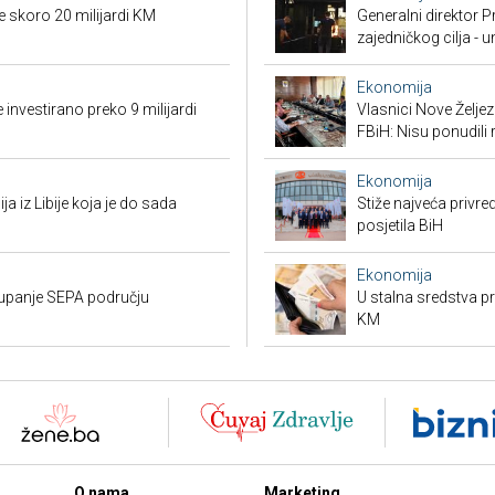
e skoro 20 milijardi KM
Generalni direktor P
zajedničkog cilja - 
Ekonomija
 investirano preko 9 milijardi
Vlasnici Nove Želj
FBiH: Nisu ponudili 
Ekonomija
ja iz Libije koja je do sada
Stiže najveća privred
posjetila BiH
Ekonomija
stupanje SEPA području
U stalna sredstva pr
KM
O nama
Marketing