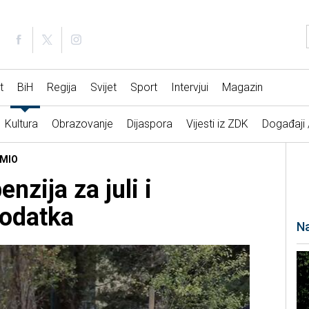
t
BiH
Regija
Svijet
Sport
Intervjui
Magazin
Kultura
Obrazovanje
Dijaspora
Vijesti iz ZDK
Događaji
 MIO
nzija za juli i
dodatka
Na