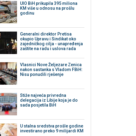
UIO BiH prikupila 395 miliona
KM više u odnosu na prošlu
godinu
Generalni direktor Pretisa
okupio Upravu i Sindikat oko
zajedničkog cilja - unapređenja
zaštite na radu i uslova rada
Vlasnici Nove Željezare Zenica
nakon sastanka s Vladom FBiH:
Nisu ponudili rješenje
Stiže najveća privredna
delegacija iz Libije koja je do
sada posjetila BiH
U stalna sredstva prošle godine
investirano preko 9 milijardi KM