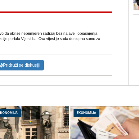
avo da obriše neprimjeren sadržaj bez najave i objašnjenja.
kcije portala Vijesti.ba. Ova vijest je sada dostupna samo za
Pridruži se diskusiji
EKONOMIJA
EKONOMIJA