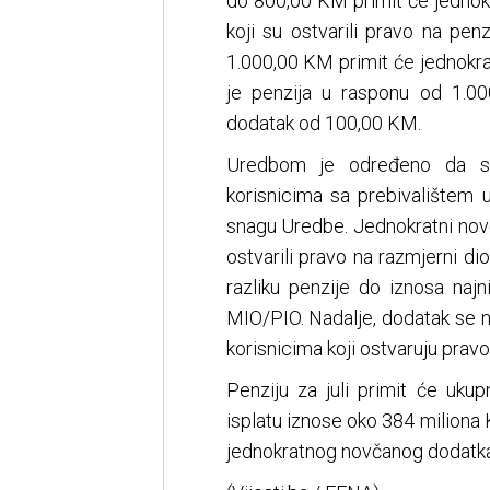
do 800,00 KM primit će jednok
koji su ostvarili pravo na pe
1.000,00 KM primit će jednokra
je penzija u rasponu od 1.0
dodatak od 100,00 KM.
Uredbom je određeno da se 
korisnicima sa prebivalištem u
snagu Uredbe. Jednokratni novč
ostvarili pravo na razmjerni di
razliku penzije do iznosa naj
MIO/PIO. Nadalje, dodatak se ne
korisnicima koji ostvaruju prav
Penziju za juli primit će uku
isplatu iznose oko 384 miliona 
jednokratnog novčanog dodatka