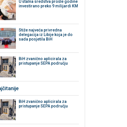
U stalna sredstva prošle godine
investirano preko 9 milijardi KM
Stiže najveća privredna
delegacija iz Libije koja je do
sada posjetila BiH
BiH zvanično aplicirala za
pristupanje SEPA području
jčitanije
BiH zvanično aplicirala za
pristupanje SEPA području