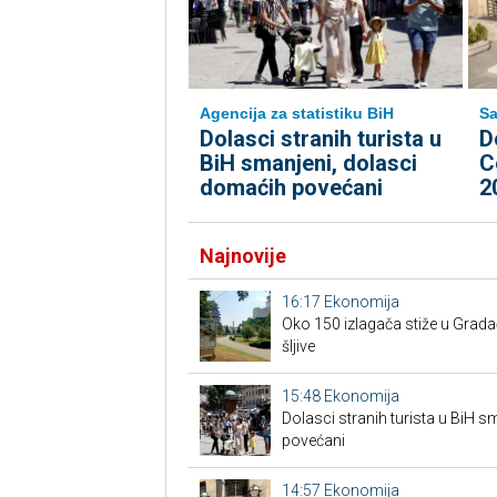
Agencija za statistiku BiH
Sa
Dolasci stranih turista u
D
BiH smanjeni, dolasci
C
domaćih povećani
2
Najnovije
16:17
Ekonomija
Oko 150 izlagača stiže u Grad
šljive
15:48
Ekonomija
Dolasci stranih turista u BiH 
povećani
14:57
Ekonomija