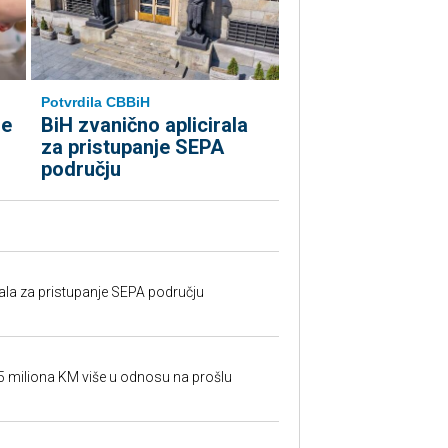
Potvrdila CBBiH
le
BiH zvanično aplicirala
za pristupanje SEPA
području
rala za pristupanje SEPA području
95 miliona KM više u odnosu na prošlu