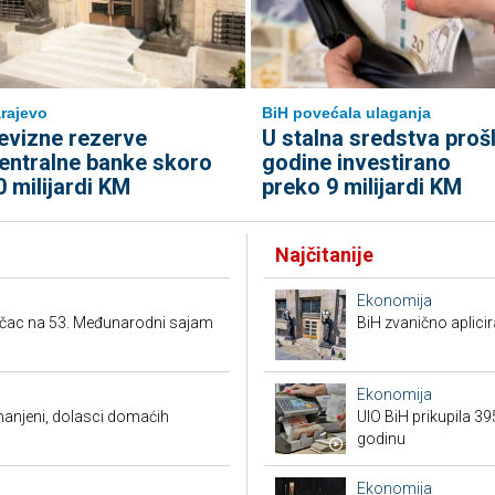
rajevo
BiH povećala ulaganja
evizne rezerve
U stalna sredstva proš
entralne banke skoro
godine investirano
0 milijardi KM
preko 9 milijardi KM
Najčitanije
Ekonomija
ačac na 53. Međunarodni sajam
BiH zvanično aplici
Ekonomija
smanjeni, dolasci domaćih
UIO BiH prikupila 3
godinu
Ekonomija