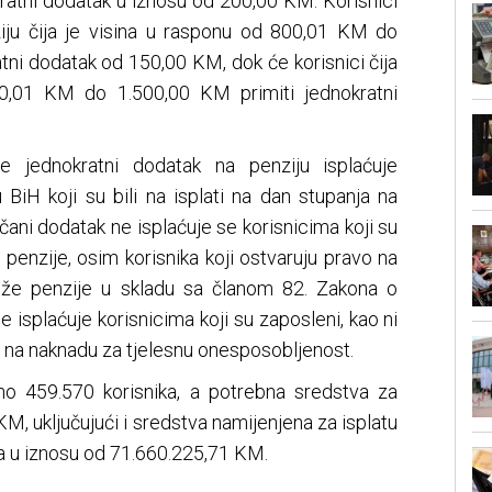
ratni dodatak u iznosu od 200,00 KM. Korisnici
nziju čija je visina u rasponu od 800,01 KM do
tni dodatak od 150,00 KM, dok će korisnici čija
00,01 KM do 1.500,00 KM primiti jednokratni
jednokratni dodatak na penziju isplaćuje
 BiH koji su bili na isplati na dan stupanja na
ani dodatak ne isplaćuje se korisnicima koji su
o penzije, osim korisnika koji ostvaruju pravo na
niže penzije u skladu sa članom 82. Zakona o
 isplaćuje korisnicima koji su zaposleni, kao ni
o na naknadu za tjelesnu onesposobljenost.
pno 459.570 korisnika, a potrebna sredstva za
KM, uključujući i sredstva namijenjena za isplatu
 u iznosu od 71.660.225,71 KM.