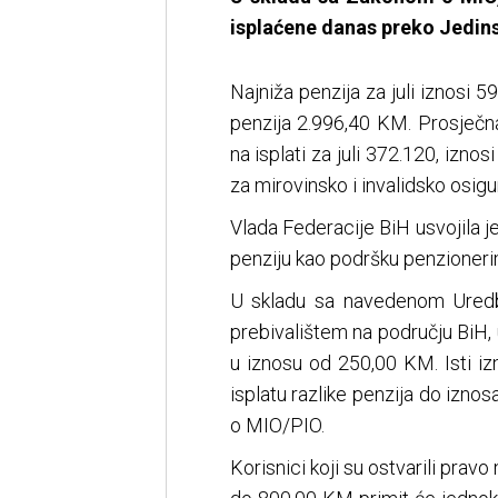
isplaćene danas preko Jedins
Najniža penzija za juli iznosi
penzija 2.996,40 KM. Prosječna
na isplati za juli 372.120, izn
za mirovinsko i invalidsko osigu
Vlada Federacije BiH usvojila
penziju kao podršku penzioner
U skladu sa navedenom Uredb
prebivalištem na području BiH, u
u iznosu od 250,00 KM. Isti izn
isplatu razlike penzija do izno
o MIO/PIO.
Korisnici koji su ostvarili prav