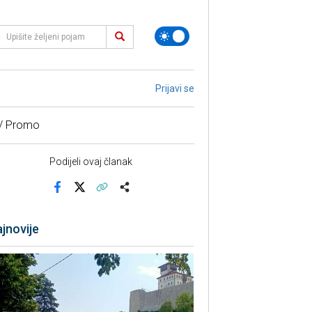
Prijavi se
 / Promo
Podijeli ovaj članak
Facebook
X
Kopiraj link
Više
jnovije