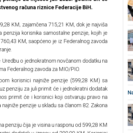
tvenog računa riznice Federacije BiH.
 599,28 KM, zajamčena 715,21 KM, dok je najviša
 penzija korisnika samostalne penzije, kojih je
osi 760,43 KM, saopćeno je iz Federalnog zavoda
ranje.
 je Uredbu o jednokratnom novčanom dodatku na
ima Federalnog zavoda za MIO/PIO.
om korisnici najniže penzije (599,28 KM) sa
z penziju za juli primit će i jednokratni dodatak
Na
os primit će i korisnici koji ostvaruju pravo na
sa najniže penzije u skladu sa članom 82. Zakona
o na penziju čija je visina u rasponu od 599,28 KM