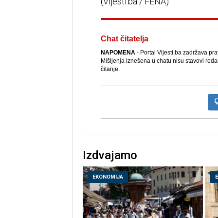
(Vijesti.ba / FENA)
Chat čitatelja
NAPOMENA
- Portal Vijesti.ba zadržava pr
Mišljenja iznešena u chatu nisu stavovi reda
čitanje.
Izdvajamo
EKONOMIJA