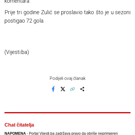
komentara.
Prije tri godine Zulić se proslavio tako što je u sezoni
postigao 72 gola.
(Vijesti.ba)
Podijeli ovaj članak
Facebook
X
Kopiraj link
Više
Chat čitatelja
NAPOMENA
- Portal Vijesti.ba zadržava pravo da obriše neprimjeren