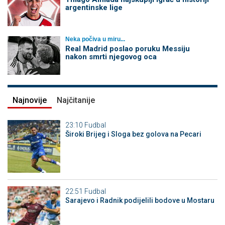
argentinske lige
Neka počiva u miru...
Real Madrid poslao poruku Messiju
nakon smrti njegovog oca
Najnovije
Najčitanije
23:10
Fudbal
Široki Brijeg i Sloga bez golova na Pecari
22:51
Fudbal
Sarajevo i Radnik podijelili bodove u Mostaru