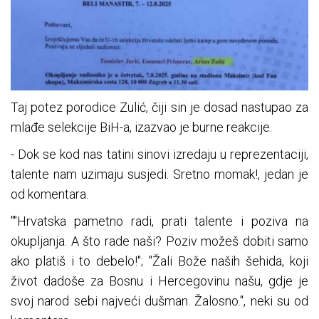
Taj potez porodice Zulić, čiji sin je dosad nastupao za
mlađe selekcije BiH-a, izazvao je burne reakcije.
- Dok se kod nas tatini sinovi izredaju u reprezentaciji,
talente nam uzimaju susjedi. Sretno momak!, jedan je
od komentara.
""Hrvatska pametno radi, prati talente i poziva na
okupljanja. A što rade naši? Poziv možeš dobiti samo
ako platiš i to debelo!"; "Žali Bože naših šehida, koji
život dadoše za Bosnu i Hercegovinu našu, gdje je
svoj narod sebi najveći dušman. Žalosno.", neki su od