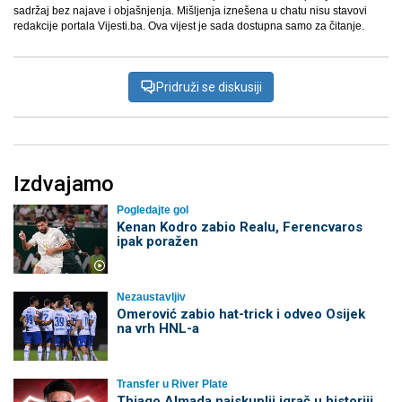
sadržaj bez najave i objašnjenja. Mišljenja iznešena u chatu nisu stavovi
redakcije portala Vijesti.ba. Ova vijest je sada dostupna samo za čitanje.
Pridruži se diskusiji
Izdvajamo
Pogledajte gol
Kenan Kodro zabio Realu, Ferencvaros
ipak poražen
Nezaustavljiv
Omerović zabio hat-trick i odveo Osijek
na vrh HNL-a
Transfer u River Plate
Thiago Almada najskuplji igrač u historiji