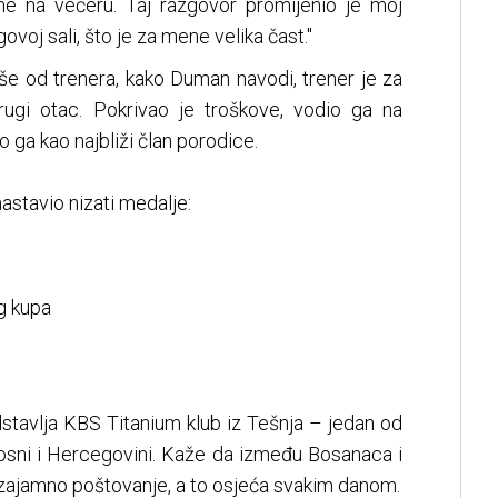
e na večeru. Taj razgovor promijenio je moj
ovoj sali, što je za mene velika čast."
e od trenera, kako Duman navodi, trener je za
rugi otac. Pokrivao je troškove, vodio ga na
ga kao najbliži član porodice.
astavio nizati medalje:
g kupa
avlja KBS Titanium klub iz Tešnja – jedan od
 Bosni i Hercegovini. Kaže da između Bosanaca i
 uzajamno poštovanje, a to osjeća svakim danom.