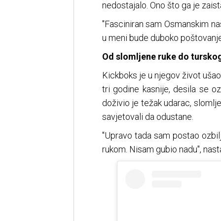
nedostajalo. Ono što ga je zaista 
"Fasciniran sam Osmanskim nasl
u meni bude duboko poštovanje i
Od slomljene ruke do turskog
Kickboks je u njegov život ušao
tri godine kasnije, desila se 
doživio je težak udarac, slomlj
savjetovali da odustane.
"Upravo tada sam postao ozbil
rukom. Nisam gubio nadu", nasta