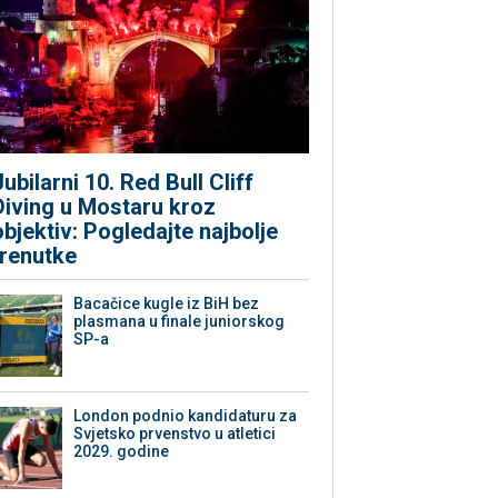
Jubilarni 10. Red Bull Cliff
Diving u Mostaru kroz
objektiv: Pogledajte najbolje
trenutke
Bacačice kugle iz BiH bez
plasmana u finale juniorskog
SP-a
London podnio kandidaturu za
Svjetsko prvenstvo u atletici
2029. godine