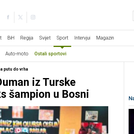
t
BiH
Regija
Svijet
Sport
Intervjui
Magazin
Auto-moto
Ostali sportovi
Na putu do vrha
Duman iz Turske
ks šampion u Bosni
Na