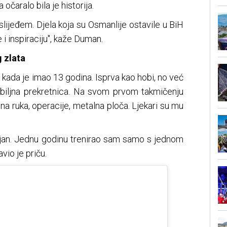
očaralo bila je historija.
ijeđem. Djela koja su Osmanlije ostavile u BiH
 inspiraciju", kaže Duman.
 zlata
 kada je imao 13 godina. Isprva kao hobi, no već
ozbiljna prekretnica. Na svom prvom takmičenju
ena ruka, operacije, metalna ploča. Ljekari su mu
jan. Jednu godinu trenirao sam samo s jednom
vio je priču.