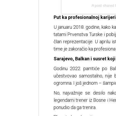
A post shared
Put ka profesionalnoj karijer
U januaru 2018. godine, kako k
tatami Prvenstva Turske i pobi
član reprezentacije. U aprilu 
time je zakoračio ka profesionaln
Sarajevo, Balkan i susret koji
Godinu 2022. pamtiće po Bal
učestvovao samostalno, nije b
ogromna. I još jednom – šampi
No, najvažnije se desilo na
legendarni trener iz Bosne i He
ponudio da ga trenira.