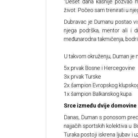
"Deset dana kasnije pozvao m
život. Počeo sam trenirati u njeg
Dubravac je Dumanu postao viš
njega podrška, mentor ali i d
međunarodna takmičenja, bodrio 
U takvom okruženju, Duman je n
5x prvak Bosne i Hercegovine
3x prvak Turske
2x šampion Evropskog klupsko
1x šampion Balkanskog kupa
Srce između dvije domovine
Danas, Duman s ponosom predst
najjačih sportskih kolektiva u
Turaka postoji iskrena ljubav i