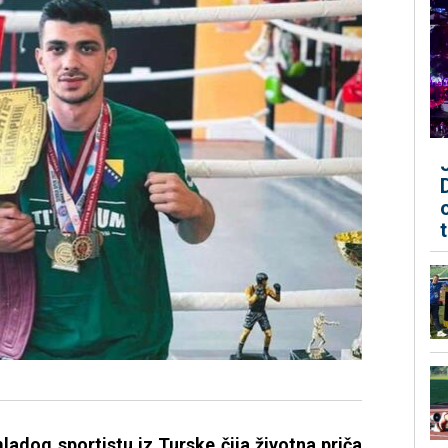
adog sportistu iz Turske čija životna priča