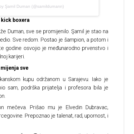
 by Şamil Duman (@samildumann)
i kick boxera
aže Duman, sve se promijenilo. Şamil je stao na
jedio. Sve redom. Postao je šampion, a potom i
iste godine osvojio je međunarodno prvenstvo i
oj karijeri.
 mijenja sve
kanskom kupu održanom u Sarajevu. Iako je
io sam, podrška prijatelja i profesora bila je
on.
kon mečeva. Prišao mu je Elvedin Dubravac,
rcegovine. Prepoznao je talenat, rad, upornost, i