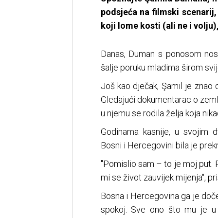
podsjeća na filmski scenarij
koji lome kosti (ali ne i volj
Danas, Duman s ponosom nosi i
šalje poruku mladima širom svij
Još kao dječak, Şamil je znao
Gledajući dokumentarac o zemlji
u njemu se rodila želja koja nikad
Godinama kasnije, u svojim d
Bosni i Hercegovini bila je prek
"Pomislio sam – to je moj put. 
mi se život zauvijek mijenja", pr
Bosna i Hercegovina ga je doček
spokoj. Sve ono što mu je u 