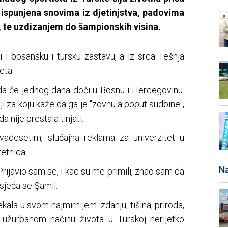
, ispunjena snovima iz djetinjstva, padovima
u), te uzdizanjem do šampionskih visina.
 bosansku i tursku zastavu, a iz srca Tešnja
eta.
 da će jednog dana doći u Bosnu i Hercegovinu.
 za koju kaže da ga je "zovnula poput sudbine",
a nije prestala tinjati.
vadesetim, slučajna reklama za univerzitet u
retnica.
Na
Prijavio sam se, i kad su me primili, znao sam da
isjeća se Şamil.
ala u svom najmirnijem izdanju, tišina, priroda,
užurbanom načinu života u Turskoj nerijetko