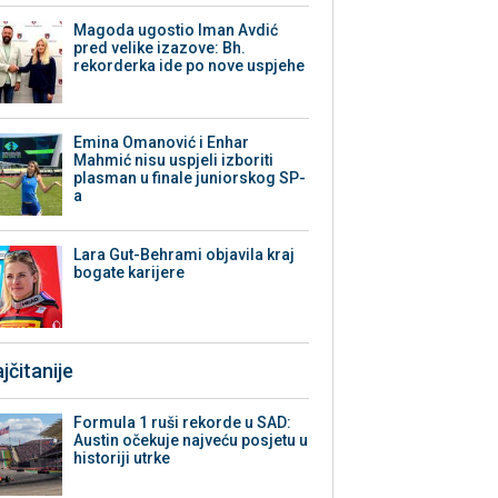
Magoda ugostio Iman Avdić
pred velike izazove: Bh.
rekorderka ide po nove uspjehe
Emina Omanović i Enhar
Mahmić nisu uspjeli izboriti
plasman u finale juniorskog SP-
a
Lara Gut-Behrami objavila kraj
bogate karijere
jčitanije
Formula 1 ruši rekorde u SAD:
Austin očekuje najveću posjetu u
historiji utrke