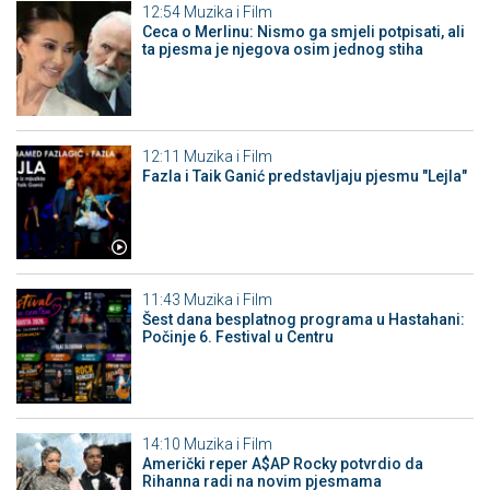
12:54
Muzika i Film
Ceca o Merlinu: Nismo ga smjeli potpisati, ali
ta pjesma je njegova osim jednog stiha
12:11
Muzika i Film
Fazla i Taik Ganić predstavljaju pjesmu "Lejla"
11:43
Muzika i Film
Šest dana besplatnog programa u Hastahani:
Počinje 6. Festival u Centru
14:10
Muzika i Film
Američki reper A$AP Rocky potvrdio da
Rihanna radi na novim pjesmama