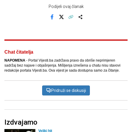
Podijeli ovaj članak
Facebook
X
Kopiraj link
Više
Chat čitatelja
NAPOMENA
- Portal Vijesti.ba zadržava pravo da obriše neprimjeren
sadržaj bez najave i objašnjenja. Mišljenja iznešena u chatu nisu stavovi
redakcije portala Vijesti.ba. Ova vijest je sada dostupna samo za čitanje.
Pridruži se diskusiji
Izdvajamo
Veliki hit