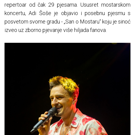
repertoar od čak 29 pjesama. Ususret mostarskom
koncertu, Adi Šoše je objavio i posebnu pjesmu s
posvetom svome gradu - „San o Mostaru“ koju je sinoć
izveo uz zborno pjevanje više hiljada fanova.