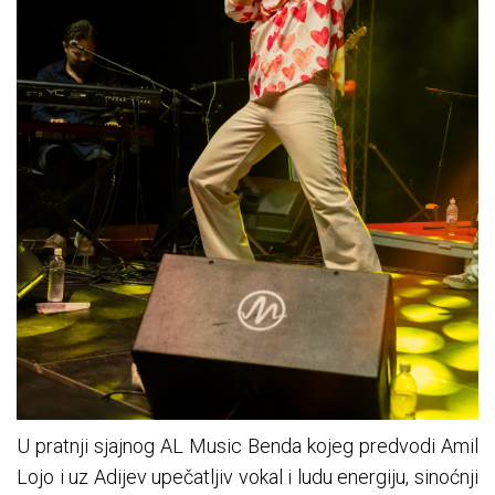
U pratnji sjajnog AL Music Benda kojeg predvodi Amil
Lojo i uz Adijev upečatljiv vokal i ludu energiju, sinoćnji