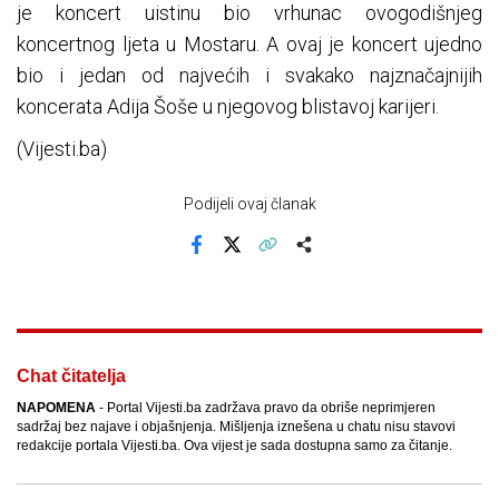
je koncert uistinu bio vrhunac ovogodišnjeg
koncertnog ljeta u Mostaru. A ovaj je koncert ujedno
bio i jedan od najvećih i svakako najznačajnijih
koncerata Adija Šoše u njegovog blistavoj karijeri.
(Vijesti.ba)
Podijeli ovaj članak
Facebook
X
Kopiraj link
Više
Chat čitatelja
NAPOMENA
- Portal Vijesti.ba zadržava pravo da obriše neprimjeren
sadržaj bez najave i objašnjenja. Mišljenja iznešena u chatu nisu stavovi
redakcije portala Vijesti.ba. Ova vijest je sada dostupna samo za čitanje.