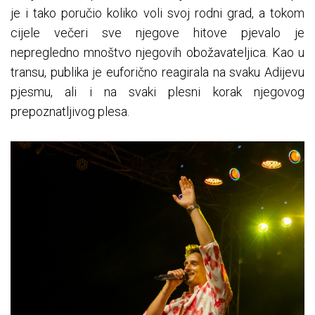
je i tako poručio koliko voli svoj rodni grad, a tokom
cijele večeri sve njegove hitove pjevalo je
nepregledno mnoštvo njegovih obožavateljica. Kao u
transu, publika je euforično reagirala na svaku Adijevu
pjesmu, ali i na svaki plesni korak njegovog
prepoznatljivog plesa.