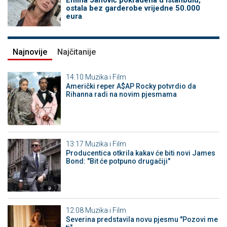
Emina Jahović pokradena u Istanbulu,
ostala bez garderobe vrijedne 50.000
eura
Najnovije
Najčitanije
14:10
Muzika i Film
Američki reper A$AP Rocky potvrdio da
Rihanna radi na novim pjesmama
13:17
Muzika i Film
Producentica otkrila kakav će biti novi James
Bond: "Bit će potpuno drugačiji"
12:08
Muzika i Film
Severina predstavila novu pjesmu "Pozovi me