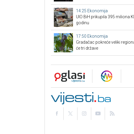
14:25
Ekonomija
UIO BiH prikupila 395 miliona 
godinu
17:50
Ekonomija
Gradačac pokreće veliki regional
će tri države