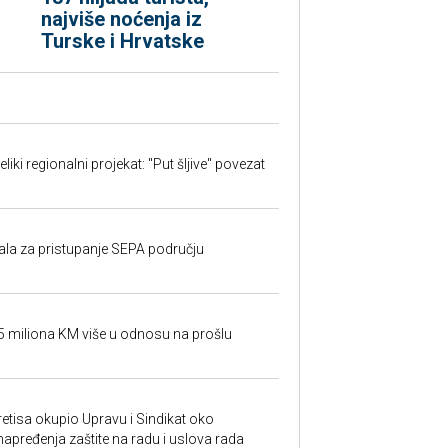
najviše noćenja iz
Turske i Hrvatske
iki regionalni projekat: "Put šljive" povezat
rala za pristupanje SEPA području
95 miliona KM više u odnosu na prošlu
retisa okupio Upravu i Sindikat oko
unapređenja zaštite na radu i uslova rada