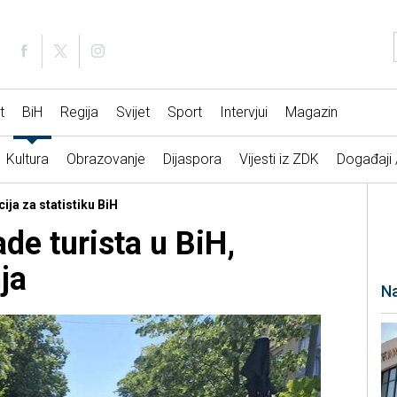
t
BiH
Regija
Svijet
Sport
Intervjui
Magazin
Kultura
Obrazovanje
Dijaspora
Vijesti iz ZDK
Događaji
ija za statistiku BiH
ade turista u BiH,
ja
Na