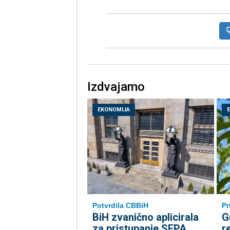
Izdvajamo
EKONOMIJA
Potvrdila CBBiH
Pr
BiH zvanično aplicirala
G
za pristupanje SEPA
r