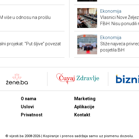
Ekonomija
KM više u odnosu na prošlu
Vlasnici Nove Želj
FBiH: Nisu ponudili 
Ekonomija
ni projekat: "Put šljive" povezat
Stiže najveća privred
posjetila BiH
O nama
Marketing
Uslovi
Aplikacije
Privatnost
Kontakt
© vijesti.ba 2008-2026 | Kopiranje i prenos sadržaja samo uz pismenu dozvolu.