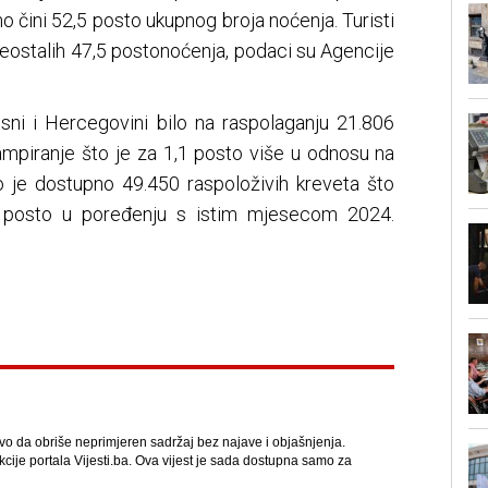
no čini 52,5 posto ukupnog broja noćenja. Turisti
 preostalih 47,5 postonoćenja, podaci su Agencije
osni i Hercegovini bilo na raspolaganju 21.806
ampiranje što je za 1,1 posto više u odnosu na
lo je dostupno 49.450 raspoloživih kreveta što
5 posto u poređenju s istim mjesecom 2024.
avo da obriše neprimjeren sadržaj bez najave i objašnjenja.
kcije portala Vijesti.ba. Ova vijest je sada dostupna samo za