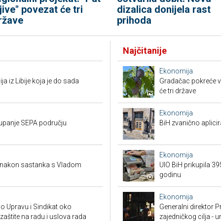
ljive" povezat će tri
dizalica donijela rast
ržave
prihoda
Najčitanije
Ekonomija
ja iz Libije koja je do sada
Gradačac pokreće vel
će tri države
Ekonomija
stupanje SEPA području
BiH zvanično aplici
Ekonomija
a nakon sastanka s Vladom
UIO BiH prikupila 3
godinu
Ekonomija
io Upravu i Sindikat oko
Generalni direktor P
zaštite na radu i uslova rada
zajedničkog cilja - 