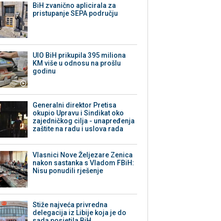
BiH zvanično aplicirala za
pristupanje SEPA području
UIO BiH prikupila 395 miliona
KM više u odnosu na prošlu
godinu
Generalni direktor Pretisa
okupio Upravu i Sindikat oko
zajedničkog cilja - unapređenja
zaštite na radu i uslova rada
Vlasnici Nove Željezare Zenica
nakon sastanka s Vladom FBiH:
Nisu ponudili rješenje
Stiže najveća privredna
delegacija iz Libije koja je do
sada posjetila BiH