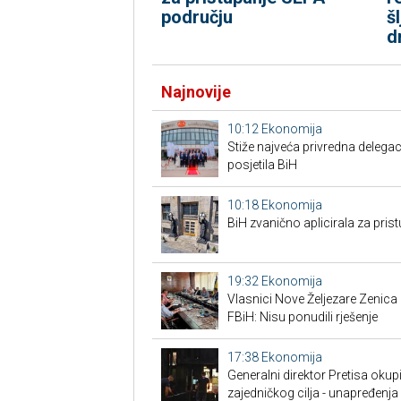
području
š
d
Najnovije
10:12
Ekonomija
Stiže najveća privredna delegaci
posjetila BiH
10:18
Ekonomija
BiH zvanično aplicirala za pri
19:32
Ekonomija
Vlasnici Nove Željezare Zenic
FBiH: Nisu ponudili rješenje
17:38
Ekonomija
Generalni direktor Pretisa okup
zajedničkog cilja - unapređenja 