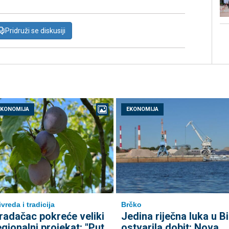
Pridruži se diskusiji
EKONOMIJA
EKONOMIJA
ivreda i tradicija
Brčko
radačac pokreće veliki
Jedina riječna luka u B
egionalni projekat: "Put
ostvarila dobit: Nova