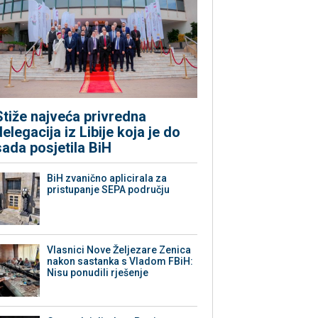
Stiže najveća privredna
delegacija iz Libije koja je do
sada posjetila BiH
BiH zvanično aplicirala za
pristupanje SEPA području
Vlasnici Nove Željezare Zenica
nakon sastanka s Vladom FBiH:
Nisu ponudili rješenje