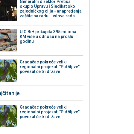
Generalni direktor Pretisa
okupio Upravu i Sindikat oko
zajedničkog cilja - unapređenja
zaštite na radu i uslova rada
UIO BiH prikupila 395 miliona
KM više u odnosu na prošlu
godinu
Gradačac pokreće veliki
regionalni projekat: "Put šljive"
povezat će tri države
jčitanije
Gradačac pokreće veliki
regionalni projekat: "Put šljive"
povezat će tri države