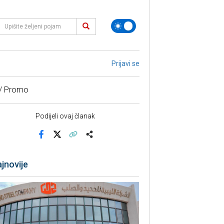
Prijavi se
 / Promo
Podijeli ovaj članak
Facebook
X
Kopiraj link
Više
jnovije