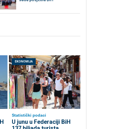
EKONOMIJA
Statistički podaci
iH
U junu u Federaciji BiH
137 hiljada turista,