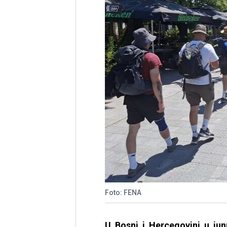
Foto: FENA
U Bosni i Hercegovini u jun