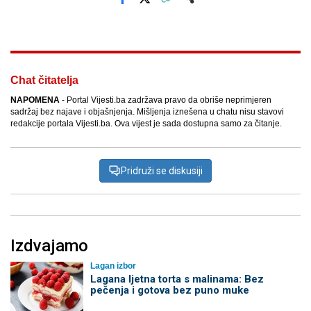
Facebook
X
Kopiraj link
Više
Chat čitatelja
NAPOMENA
- Portal Vijesti.ba zadržava pravo da obriše neprimjeren
sadržaj bez najave i objašnjenja. Mišljenja iznešena u chatu nisu stavovi
redakcije portala Vijesti.ba. Ova vijest je sada dostupna samo za čitanje.
Pridruži se diskusiji
Izdvajamo
Lagan izbor
Lagana ljetna torta s malinama: Bez
pečenja i gotova bez puno muke