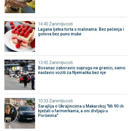
14:40
Zanimljivosti
Lagana ljetna torta s malinama: Bez pečenja i
gotova bez puno muke
13:45
Zanimljivosti
Bosanac zaboravio suprugu na granici, samo
nastavio voziti za Njemačku bez nje
10:33
Zanimljivosti
Sarajlija o Ukrajincima u Makarskoj "Mi 90-ih
bježali u farmerkama, a oni divljaju u
Poršeima"