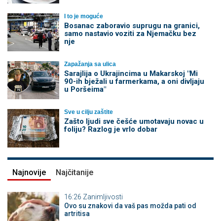
I to je moguće
Bosanac zaboravio suprugu na granici,
samo nastavio voziti za Njemačku bez
nje
Zapažanja sa ulica
Sarajlija o Ukrajincima u Makarskoj "Mi
90-ih bježali u farmerkama, a oni divljaju
u Poršeima"
Sve u cilju zaštite
Zašto ljudi sve češće umotavaju novac u
foliju? Razlog je vrlo dobar
Najnovije
Najčitanije
16:26
Zanimljivosti
Ovo su znakovi da vaš pas možda pati od
artritisa