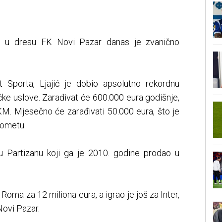
e u dresu FK Novi Pazar danas je zvanično
 Sporta, Ljajić je dobio apsolutno rekordnu
e uslove. Zarađivat će 600.000 eura godišnje,
KM. Mjesečno će zarađivati 50.000 eura, što je
gometu.
 u Partizanu koji ga je 2010. godine prodao u
 Roma za 12 miliona eura, a igrao je još za Inter,
Novi Pazar.