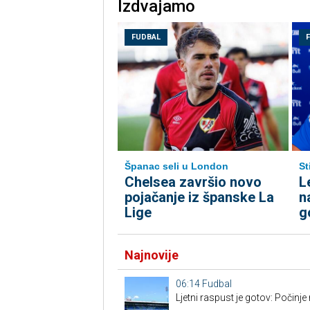
Izdvajamo
FUDBAL
Španac seli u London
St
Chelsea završio novo
L
pojačanje iz španske La
n
Lige
g
Najnovije
06:14
Fudbal
Ljetni raspust je gotov: Počinj