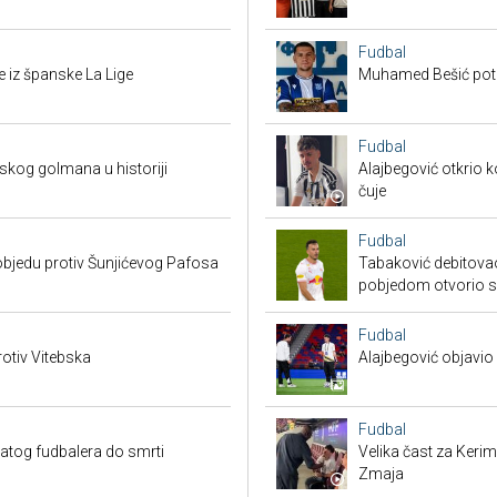
Fudbal
 iz španske La Lige
Muhamed Bešić potp
Fudbal
skog golmana u historiji
Alajbegović otkrio k
čuje
Fudbal
bjedu protiv Šunjićevog Pafosa
Tabaković debitovao
pobjedom otvorio 
Fudbal
otiv Vitebska
Alajbegović objavio 
Fudbal
natog fudbalera do smrti
Velika čast za Keri
Zmaja