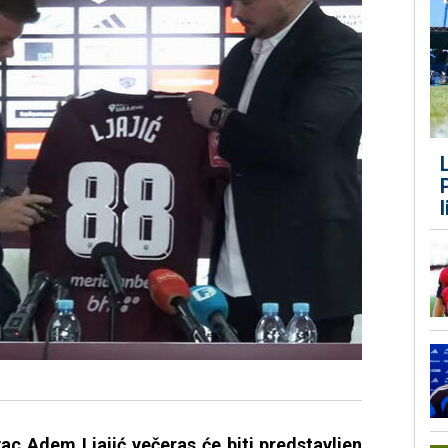
vac Adem Ljajić večeras će biti predstavljen