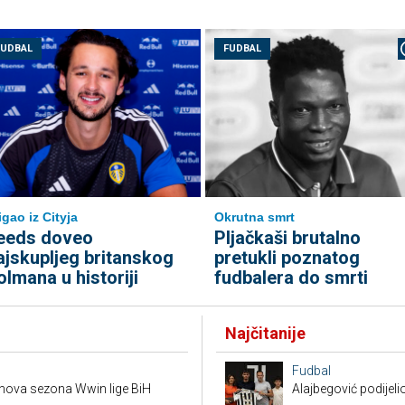
FUDBAL
FUDBAL
igao iz Cityja
Okrutna smrt
eeds doveo
Pljačkaši brutalno
ajskupljeg britanskog
pretukli poznatog
olmana u historiji
fudbalera do smrti
Najčitanije
Fudbal
e nova sezona Wwin lige BiH
Alajbegović podijeli