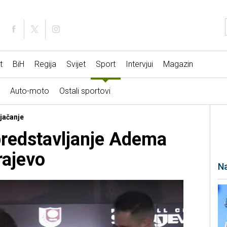
t
BiH
Regija
Svijet
Sport
Intervjui
Magazin
Auto-moto
Ostali sportovi
ojačanje
 predstavljanje Adema
rajevo
Na