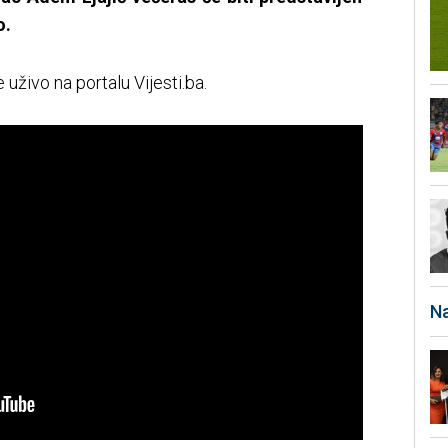
o.
uživo na portalu Vijesti.ba.
Na