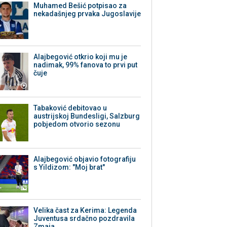
Muhamed Bešić potpisao za
nekadašnjeg prvaka Jugoslavije
Alajbegović otkrio koji mu je
nadimak, 99% fanova to prvi put
čuje
Tabaković debitovao u
austrijskoj Bundesligi, Salzburg
pobjedom otvorio sezonu
Alajbegović objavio fotografiju
s Yildizom: "Moj brat"
Velika čast za Kerima: Legenda
Juventusa srdačno pozdravila
Zmaja