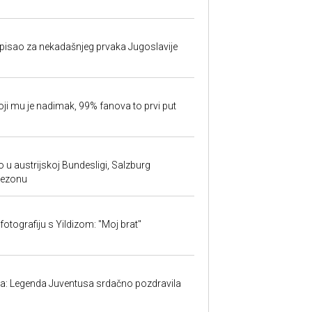
isao za nekadašnjeg prvaka Jugoslavije
oji mu je nadimak, 99% fanova to prvi put
 u austrijskoj Bundesligi, Salzburg
sezonu
fotografiju s Yildizom: "Moj brat"
ma: Legenda Juventusa srdačno pozdravila