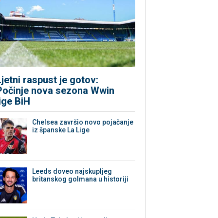
Ljetni raspust je gotov:
Počinje nova sezona Wwin
lige BiH
Chelsea završio novo pojačanje
iz španske La Lige
Leeds doveo najskupljeg
britanskog golmana u historiji