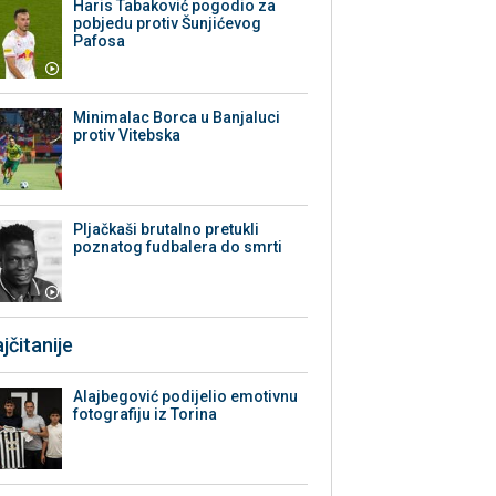
Haris Tabaković pogodio za
pobjedu protiv Šunjićevog
Pafosa
Minimalac Borca u Banjaluci
protiv Vitebska
Pljačkaši brutalno pretukli
poznatog fudbalera do smrti
jčitanije
Alajbegović podijelio emotivnu
fotografiju iz Torina