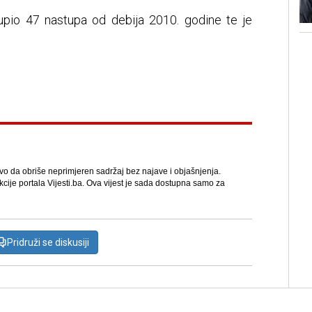
kupio 47 nastupa od debija 2010. godine te je
avo da obriše neprimjeren sadržaj bez najave i objašnjenja.
kcije portala Vijesti.ba. Ova vijest je sada dostupna samo za
Pridruži se diskusiji