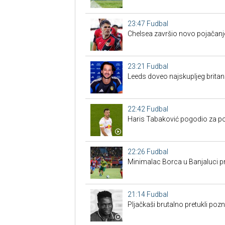
23:47
Fudbal
Chelsea završio novo pojačanje
23:21
Fudbal
Leeds doveo najskupljeg britan
22:42
Fudbal
Haris Tabaković pogodio za po
22:26
Fudbal
Minimalac Borca u Banjaluci pr
21:14
Fudbal
Pljačkaši brutalno pretukli poz